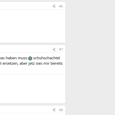
#6
#7
sowas haben muss
schuhschachtel
 ersetzen, aber jetz ises mir bereits
#8