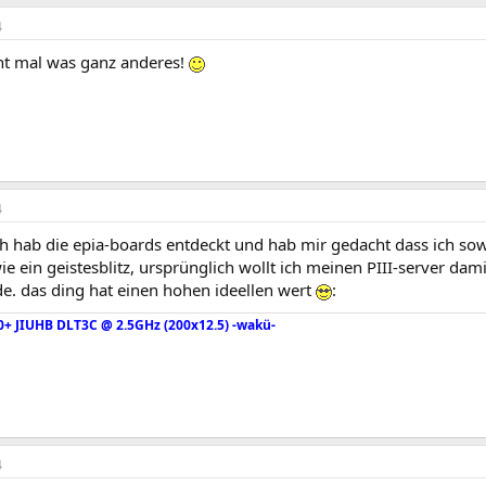
4
cht mal was ganz anderes!
4
ich hab die epia-boards entdeckt und hab mir gedacht dass ich 
e ein geistesblitz, ursprünglich wollt ich meinen PIII-server damit
de. das ding hat einen hohen ideellen wert
:
0+ JIUHB DLT3C @ 2.5GHz (200x12.5) -wakü-
4