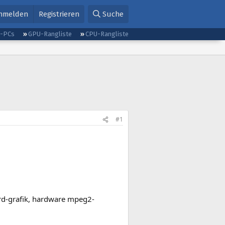
nmelden
Registrieren
Suche
g-PCs
GPU-Rangliste
CPU-Rangliste
#1
rd-grafik, hardware mpeg2-