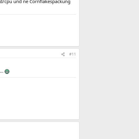
ard/cpu und ne Cornflakespackung
#11
...