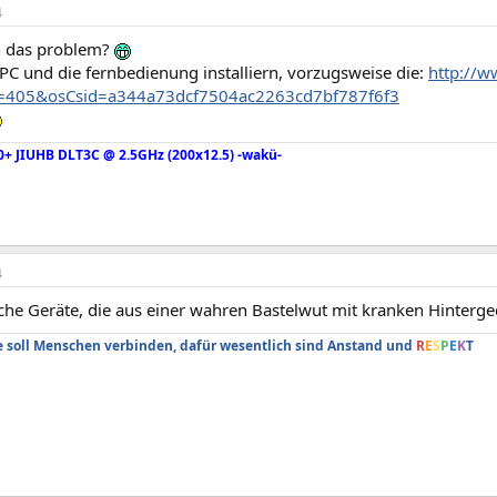
4
n das problem?
PC und die fernbedienung installiern, vorzugsweise die:
http://w
d=405&osCsid=a344a73dcf7504ac2263cd7bf787f6f3
0+ JIUHB DLT3C @ 2.5GHz (200x12.5) -wakü-
4
olche Geräte, die aus einer wahren Bastelwut mit kranken Hinte
soll Menschen verbinden, dafür wesentlich sind Anstand und
R
E
S
P
E
K
T