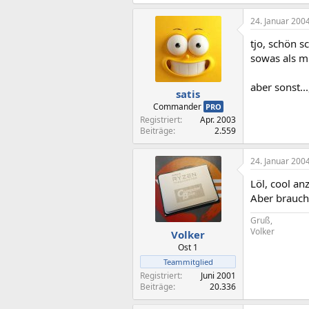
24. Januar 200
tjo, schön 
sowas als m
aber sonst..
satis
Commander
PRO
Registriert
Apr. 2003
Beiträge
2.559
24. Januar 200
Löl, cool an
Aber brauch
Gruß,
Volker
Volker
Ost 1
Teammitglied
Registriert
Juni 2001
Beiträge
20.336