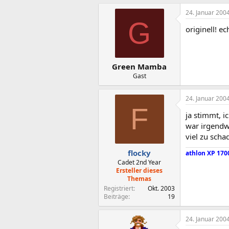
24. Januar 200
G
originell! e
Green Mamba
Gast
24. Januar 200
F
ja stimmt, 
war irgendwi
viel zu scha
flocky
athlon XP 170
Cadet 2nd Year
Ersteller dieses
Themas
Registriert
Okt. 2003
Beiträge
19
24. Januar 200