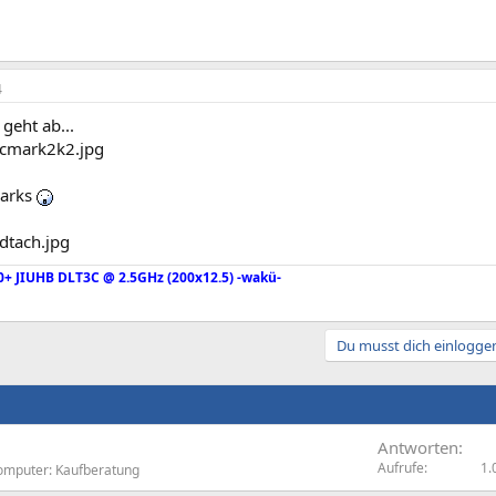
4
 geht ab...
arks
0+ JIUHB DLT3C @ 2.5GHz (200x12.5) -wakü-
Du musst dich einloggen
Antworten
Aufrufe
1.
omputer: Kaufberatung