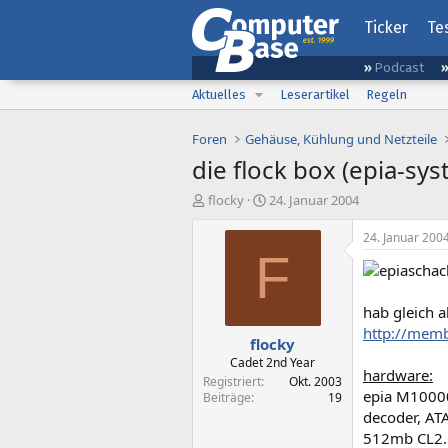
Ticker
Te
Podcast
Aktuelles
Leserartikel
Regeln
Foren
Gehäuse, Kühlung und Netzteile
die flock box (epia-sy
E
E
flocky
24. Januar 2004
r
r
s
s
24. Januar 200
t
t
F
e
e
l
l
l
l
hab gleich a
e
t
http://memb
flocky
r
a
m
Cadet 2nd Year
hardware:
Registriert
Okt. 2003
epia M10000
Beiträge
19
decoder, AT
512mb CL2.