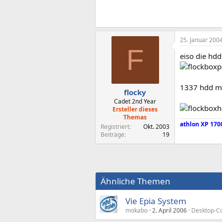
25. Januar 200
F
eiso die hdd
1337 hdd m
flocky
Cadet 2nd Year
Ersteller dieses
Themas
athlon XP 170
Registriert
Okt. 2003
Beiträge
19
Ähnliche Themen
Vie Epia System
mokabo
2. April 2006
Desktop-C