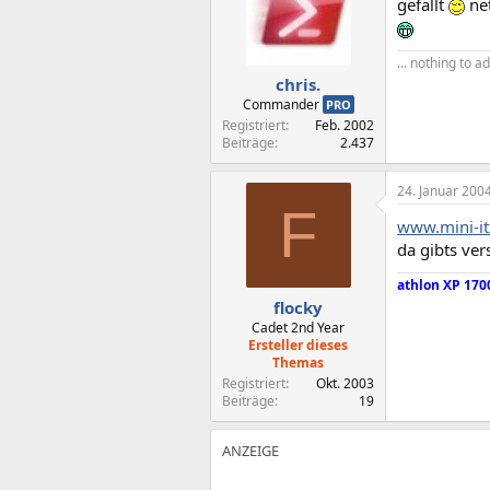
gefällt
net
... nothing to ad
chris.
Commander
PRO
Registriert
Feb. 2002
Beiträge
2.437
24. Januar 200
F
www.mini-i
da gibts ver
athlon XP 170
flocky
Cadet 2nd Year
Ersteller dieses
Themas
Registriert
Okt. 2003
Beiträge
19