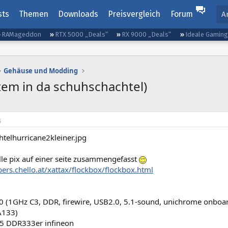
sts
Themen
Downloads
Preisvergleich
Forum
A
RAMageddon
RTX 5000 „Deals“
RX 9000 „Deals“
Ideale Gamin
Gehäuse und Modding
stem in da schuhschachtel)
4
lle pix auf einer seite zusammengefasst
ers.chello.at/xattax/flockbox/flockbox.html
 (1GHz C3, DDR, firewire, USB2.0, 5.1-sound, unichrome onboa
A133)
5 DDR333er infineon