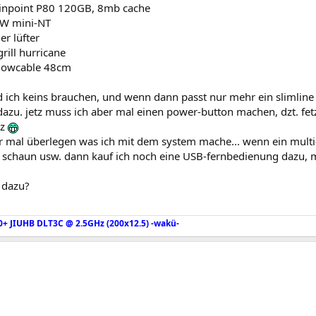
inpoint P80 120GB, 8mb cache
0W mini-NT
er lüfter
grill hurricane
rflowcable 48cm
ich keins brauchen, und wenn dann passt nur mehr ein slimline r
azu. jetz muss ich aber mal einen power-button machen, dzt. fet
rz
r mal überlegen was ich mit dem system mache... wenn ein multi
schaun usw. dann kauf ich noch eine USB-fernbedienung dazu, 
 dazu?
0+ JIUHB DLT3C @ 2.5GHz (200x12.5) -wakü-