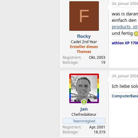
24. Januar 200
F
was is dara
einfach den 
products_i
und fertig
flocky
Cadet 2nd Year
athlon XP 170
Ersteller dieses
Themas
Registriert
Okt. 2003
Beiträge
19
24. Januar 200
Ich liebe s
ComputerBase 
Jan
Chefredakteur
Teammitglied
Registriert
Apr. 2001
Beiträge
18.319