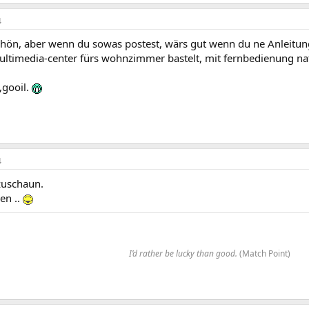
4
schön, aber wenn du sowas postest, wärs gut wenn du ne Anleitun
ultimedia-center fürs wohnzimmer bastelt, mit fernbedienung natü
.,gooil.
4
zuschaun.
en ..
I’d rather be lucky than good.
(Match Point)​