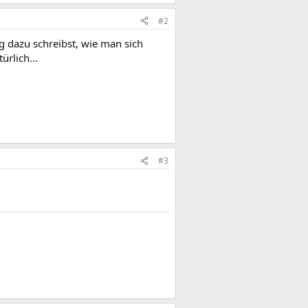
#2
g dazu schreibst, wie man sich
rlich...
#3