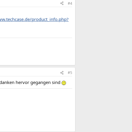
#4
ww.techcase.de/product_info.php?
#5
rgedanken hervor gegangen sind