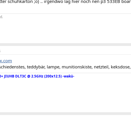
ter schuhkarton ;o) .. irgendwo lag hier noch nen p3 533EB bo
d.
4
tx.com
schiedenstes, teddybär, lampe, munitionskiste, netzteil, keksdose,
0+ JIUHB DLT3C @ 2.5GHz (200x12.5) -wakü-