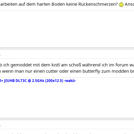
s arbeiten auf dem harten Boden keine Rückenschmerzen?
Anso
4
b ich gemoddet mit dem kistl am schoß während ich im forum 
m wenn man nur einen cutter oder einen butterfly zum modden b
0+ JIUHB DLT3C @ 2.5GHz (200x12.5) -wakü-
4