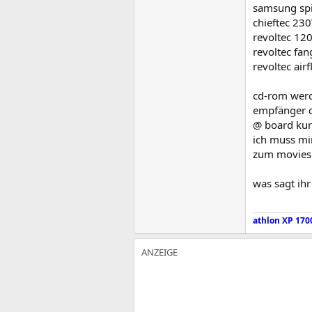
samsung sp
chieftec 23
revoltec 120
revoltec fan
revoltec ai
cd-rom werd 
empfänger d
@ board ku
ich muss mi
zum movies 
was sagt ihr
athlon XP 170