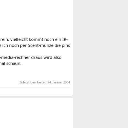
ein. vielleicht kommt noch ein IR-
z ich noch per 5cent-münze die pins
-media-rechner draus wird also
mal schaun.
Zuletzt bearbeitet:
24. Januar 2004