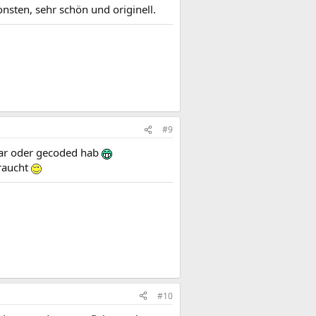
nsten, sehr schön und originell.
#9
war oder gecoded hab
raucht
#10