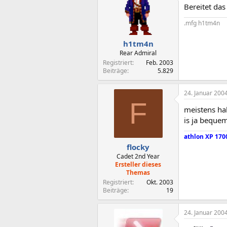
Bereitet da
.mfg h1tm4n
h1tm4n
Rear Admiral
Registriert
Feb. 2003
Beiträge
5.829
24. Januar 200
F
meistens ha
is ja beque
athlon XP 170
flocky
Cadet 2nd Year
Ersteller dieses
Themas
Registriert
Okt. 2003
Beiträge
19
24. Januar 200