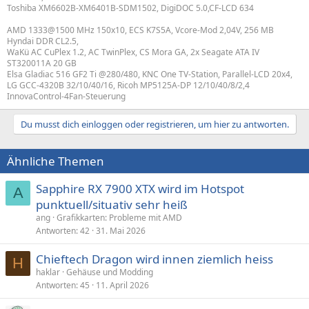
Toshiba XM6602B-XM6401B-SDM1502, DigiDOC 5.0,CF-LCD 634
AMD 1333@1500 MHz 150x10, ECS K7S5A, Vcore-Mod 2,04V, 256 MB
Hyndai DDR CL2.5,
WaKü AC CuPlex 1.2, AC TwinPlex, CS Mora GA, 2x Seagate ATA IV
ST320011A 20 GB
Elsa Gladiac 516 GF2 Ti @280/480, KNC One TV-Station, Parallel-LCD 20x4,
LG GCC-4320B 32/10/40/16, Ricoh MP5125A-DP 12/10/40/8/2,4
InnovaControl-4Fan-Steuerung
Du musst dich einloggen oder registrieren, um hier zu antworten.
Ähnliche Themen
Sapphire RX 7900 XTX wird im Hotspot
A
punktuell/situativ sehr heiß
ang
Grafikkarten: Probleme mit AMD
Antworten
42
31. Mai 2026
Chieftech Dragon wird innen ziemlich heiss
H
haklar
Gehäuse und Modding
Antworten
45
11. April 2026