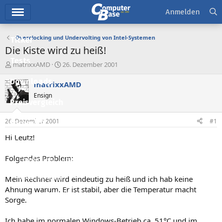
Hauptmenü
Anmelden
Overclocking und Undervolting von Intel-Systemen
Ticker
Die Kiste wird zu heiß!
Tests
E
E
matrixxAMD
26. Dezember 2001
r
r
Downloads
s
s
matrixxAMD
t
t
Ensign
e
e
Preisvergleich
l
l
l
l
26. Dezember 2001
#1
Forum
e
t
r
a
Hi Leutz!
Aktuelles
m
Folgendes Problem:
Empfohlene Inhalte
Neue Beiträge
Mein Rechner wird eindeutig zu heiß und ich hab keine
Ahnung warum. Er ist stabil, aber die Temperatur macht
Neueste Aktivitäten
Sorge.
Leserartikel
Ich habe im normalen Windows-Betrieb ca. 51°C und im