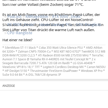
Regeln
Sommer unter Vollast (beim Zocken) sogar 71°C.
Es ist ein Midi-Tower, vorne ein 80x80mm Papst-Lüfter, der
Podcast
RAMageddon
RTX 5000 „Deals“
Luft ins Gehäuse zieht. CPU-Lüfter ist ein NoiseControl-
Silverado. Northbridge ebenfalls Papst. Netzteil NoName. Ein
RX 9000 „Deals“
Ideale Gaming-PCs
GPU-Rangliste
Slot-Lüfter von Titan drückt die warme Luft nach außen.
CPU-Rangliste
Hat einer ne Idee?
* SilentMaxx ST-11 black * Coba 350 Watt Ultra-Silence PSU * AMD Athlon
64 3200+ * Zalman CNPS-7000A-Cu * MSI K8T NEO 6702* TwinMOS 512 MB
DDR-RAM PC3200 CL2,5 * ATi Radeon 8500 64 MB 275/550 MHz * TerraTec
Aureon 7.1 Space @ Yamaha RX-V-440RDS mit Teufel Concept M * 2 x
Seagate Barracuda 7200.7 S-ATA 120 GB im Raid0 * LG GSA-4040B *
ViewSonic VP181s 18,1" TFT * Logitech Cordless Desktop MX * Canon N650U
* HP Deskjet 5150 * Thrustmaster FireStorm DualPower * Windows XP Pro *
SuSe 9.0 64 Bit * A-DSL 768/128 dynamic IP