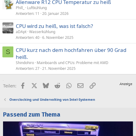
Alienware R12 CPU Temperatur zu heiß
Phill_
Luftkühlung
Antworten
11
20. Januar 2026
CPU wird zu heiß, was ist falsch?
aDApt
Wasserkühlung
Antworten
40
6. November 2025
CPU kurz nach dem hochfahren über 90 Grad
S
heiß.
Shindohiro
Mainboards und CPUs: Probleme mit AMD
Antworten
27
21. November 2025
Facebook
X (Twitter)
Bluesky
Reddit
WhatsApp
E-Mail
Link
Teilen:
Overclocking und Undervolting von Intel-Systemen
Passend zum Thema