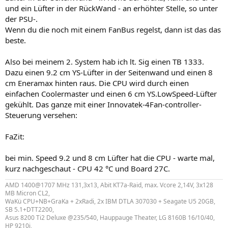
und ein Lüfter in der RückWand - an erhöhter Stelle, so unter
der PSU-.
Wenn du die noch mit einem FanBus regelst, dann ist das das
beste.
Also bei meinem 2. System hab ich lt. Sig einen TB 1333.
Dazu einen 9.2 cm YS-Lüfter in der Seitenwand und einen 8
cm Eneramax hinten raus. Die CPU wird durch einen
einfachen Coolermaster und einen 6 cm YS.LowSpeed-Lüfter
gekühlt. Das ganze mit einer Innovatek-4Fan-controller-
Steuerung versehen:
FaZit:
bei min. Speed 9.2 und 8 cm Lüfter hat die CPU - warte mal,
kurz nachgeschaut - CPU 42 °C und Board 27C.
AMD 1400@1707 MHz 131,3x13, Abit KT7a-Raid, max. Vcore 2,14V, 3x128
MB Micron CL2,
WaKü CPU+NB+GraKa + 2xRadi, 2x IBM DTLA 307030 + Seagate U5 20GB,
SB 5.1+DTT2200,
Asus 8200 Ti2 Deluxe @235/540, Hauppauge Theater, LG 8160B 16/10/40,
HP 9210i,