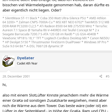
bisschen viel Wärmeleitpaste genommen hab, daran dürfte es
aber eigentlich nicht liegen. Oder?
* SilentMaxx ST-11 black * Coba 350 Watt Ultra-Silence PSU * AMD Athlon
64 3200+ * Zalman CNPS-7000A-Cu * MSI K8T NEO 6702* TwinMOS 512 MB
DDR-RAM PC3200 CL2,5 * ATi Radeon 8500 64 MB 275/550 MHz * TerraTec
Aureon 7.1 Space @ Yamaha RX-V-440RDS mit Teufel Concept M * 2 x
Seagate Barracuda 7200.7 S-ATA 120 GB im Raid0 * LG GSA-4040B *
ViewSonic VP181s 18,1" TFT * Logitech Cordless Desktop MX * Canon N650U
* HP Deskjet 5150 * Thrustmaster FireStorm DualPower * Windows XP Pro *
SuSe 9.0 64 Bit * A-DSL 768/128 dynamic IP
DyeEater
Cadet 4th Year
28. Dezember 2001
#5
hi,
also mit einem SlotLüfter Knnste jenachdem mehr die Wärme
einer GraKa od sonstigen Zusatzkarte wegziehen, meist aber
nich die Wärme aus dem Tower. Das beste wäre (oder ist) ein
Lüfter in der SeitenWand - in Höhe der GraKa, Ram und CPU -