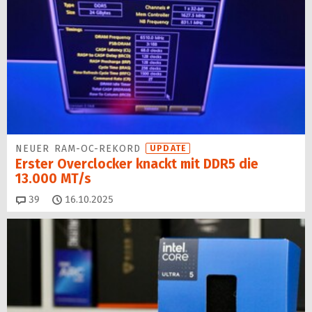
NEUER RAM-OC-REKORD
UPDATE
Erster Overclocker knackt mit DDR5 die
13.000 MT/s
Kommentare
39
16.10.2025