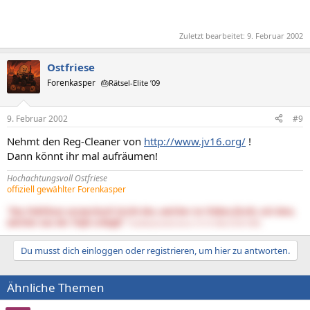
Zuletzt bearbeitet:
9. Februar 2002
Ostfriese
Forenkasper
🎂Rätsel-Elite ’09
9. Februar 2002
#9
Nehmt den Reg-Cleaner von
http://www.jv16.org/
!
Dann könnt ihr mal aufräumen!
Hochachtungsvoll Ostfriese
offiziell gewählter Forenkasper
"Das Publikum verwechselt leicht den, welcher im Trüben fischt, mit dem,
welcher aus der Tiefe schöpft."
DasNietzscheEntchen (15.10.1844-25.08.1900)
Du musst dich einloggen oder registrieren, um hier zu antworten.
Ähnliche Themen