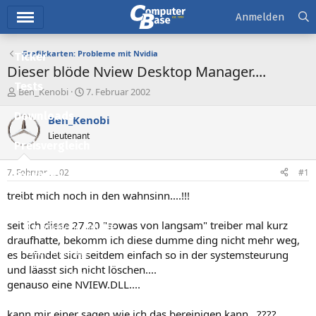
Hauptmenü
Anmelden
Grafikkarten: Probleme mit Nvidia
Ticker
Dieser blöde Nview Desktop Manager....
Tests
E
E
Ben_Kenobi
7. Februar 2002
r
r
Downloads
s
s
Ben_Kenobi
t
t
Lieutenant
e
e
Preisvergleich
l
l
l
l
7. Februar 2002
#1
Forum
e
t
r
a
treibt mich noch in den wahnsinn....!!!
Aktuelles
m
seit ich diese 27.20 "sowas von langsam" treiber mal kurz
Empfohlene Inhalte
draufhatte, bekomm ich diese dumme ding nicht mehr weg,
Neue Beiträge
es befindet sich seitdem einfach so in der systemsteurung
und läasst sich nicht löschen....
Neueste Aktivitäten
genauso eine NVIEW.DLL....
Leserartikel
kann mir einer sagen wie ich das bereinigen kann...????