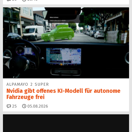
ALPAMAYO 2 SUPER
Nvidia gibt offenes KI-Modell für autonome
Fahrzeuge frei
Kommentare
25
05.08.2026