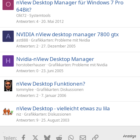
nView Desktop Manager für Windows 7 Pro
O
64Bit?
Olit72
Systemtools
Antworten
4
20. Mai 2012
NVIDIA nView desktop manager 7800 gtx
A
ast888
Grafikkarten: Probleme mit Nvidia
Antworten
2
27. Dezember 2005
Nvidia-nView Desktop Manager
H
horstoberhauser
Grafikkarten: Probleme mit Nvidia
Antworten
0
23. Juni 2005
nView Desktop Funktionen?
tommylee
Grafikkarten: Diskussionen
Antworten
2
7. Januar 2006
nView Desktop - vielleicht etwas zu lila
niz
Grafikkarten: Diskussionen
Antworten
9
25. August 2003
Facebook
X (Twitter)
Bluesky
Reddit
WhatsApp
E-Mail
Link
Teilen: