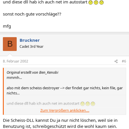
und diese dll hab ich auch net im autostart
sonst noch gute vorschläge??
mfg
Bruckner
B
Cadet 3rd Year
8. Februar 2002
#6
Original erstellt von Ben_Kenobi
mmmh...
also mit dem scheiss destroyer --> der findet gar nichts, kein file, gar
nichts...
und diese dll hab ich auch net im autostart
Zum Vergrößern anklicken....
sonst noch gute vorschläge??
mfg
Die Scheiss-DLL kannst Du ja nur nicht löschen, weil sie in
Benutzung ist, schreibgeschützt wird die wohl kaum sein.