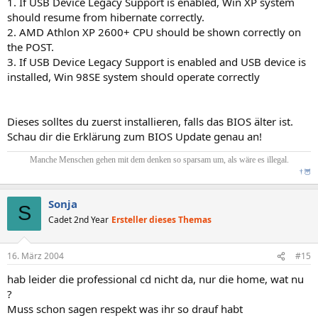
1. If USB Device Legacy Support is enabled, Win XP system
should resume from hibernate correctly.
2. AMD Athlon XP 2600+ CPU should be shown correctly on
the POST.
3. If USB Device Legacy Support is enabled and USB device is
installed, Win 98SE system should operate correctly
Dieses solltes du zuerst installieren, falls das BIOS älter ist.
Schau dir die Erklärung zum BIOS Update genau an!
Manche Menschen gehen mit dem denken so sparsam um, als wäre es illegal.
†
🦉
Sonja
S
Cadet 2nd Year
Ersteller dieses Themas
16. März 2004
#15
hab leider die professional cd nicht da, nur die home, wat nu
?
Muss schon sagen respekt was ihr so drauf habt