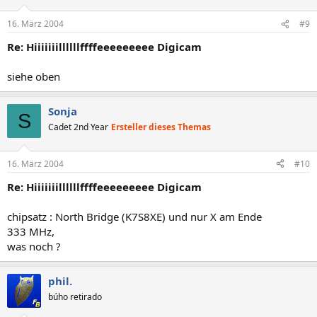
16. März 2004
#9
Re: Hiiiiiiillllllffffeeeeeeeee Digicam
siehe oben
Sonja
S
Cadet 2nd Year
Ersteller dieses Themas
16. März 2004
#10
Re: Hiiiiiiillllllffffeeeeeeeee Digicam
chipsatz : North Bridge (K7S8XE) und nur X am Ende
333 MHz,
was noch ?
phil.
búho retirado