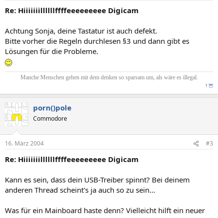
Re: Hiiiiiiillllllffffeeeeeeeee Digicam
Achtung Sonja, deine Tastatur ist auch defekt.
Bitte vorher die Regeln durchlesen §3 und dann gibt es
Lösungen für die Probleme.
Manche Menschen gehen mit dem denken so sparsam um, als wäre es illegal.
†
🦉
porn()pole
Commodore
16. März 2004
#3
Re: Hiiiiiiillllllffffeeeeeeeee Digicam
Kann es sein, dass dein USB-Treiber spinnt? Bei deinem
anderen Thread scheint's ja auch so zu sein...
Was für ein Mainboard haste denn? Vielleicht hilft ein neuer