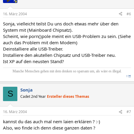
16. März 2004
#6
Sonja, vielleicht teilst Du uns doch etwas mehr über den
System mit (Mainboard Chipsatz).
Scheint, wie porn()pole meint ein USB-Problem zu sein. (Siehe
auch das Problem mit dem Modem)
Deinstalliere alle USB-Treiber.
Installiere den akutellen Chipsatz und USB-Treiber neu.
Ist XP auf den neusten Stand?
Manche Menschen gehen mit dem denken so sparsam um, als wäre es illegal.
†
🦉
Sonja
S
Cadet 2nd Year
Ersteller dieses Themas
16. März 2004
#7
kannst du das auch mal nem laien erklären ? :-)
Also, wo finde ich denn diese ganzen daten ?