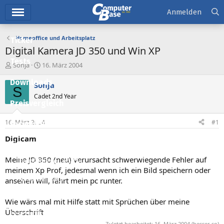
Hauptmenü
Anmelden
Homeoffice und Arbeitsplatz
Ticker
Digital Kamera JD 350 und Win XP
Tests
E
E
Sonja
16. März 2004
r
r
Downloads
s
s
Sonja
S
t
t
Cadet 2nd Year
e
e
Preisvergleich
l
l
l
l
16. März 2004
#1
Forum
e
t
r
a
Digicam
Aktuelles
m
Meine JD 350 (neu) verursacht schwerwiegende Fehler auf
Empfohlene Inhalte
meinem Xp Prof, jedesmal wenn ich ein Bild speichern oder
Neue Beiträge
ansehen will, fährt mein pc runter.
Neueste Aktivitäten
Wie wärs mal mit Hilfe statt mit Sprüchen über meine
Überschrift
Leserartikel
Zuletzt bearbeitet:
16. März 2004
(besser so)