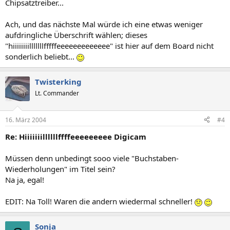
Chipsatztreiber...
Ach, und das nächste Mal würde ich eine etwas weniger
aufdringliche Überschrift wählen; dieses
"hiiiiiiiilllllllfffffeeeeeeeeeeeee" ist hier auf dem Board nicht
sonderlich beliebt...
Twisterking
Lt. Commander
16. März 2004
#4
Re: Hiiiiiiillllllffffeeeeeeeee Digicam
Müssen denn unbedingt sooo viele "Buchstaben-
Wiederholungen" im Titel sein?
Na ja, egal!
EDIT: Na Toll! Waren die andern wiedermal schneller!
Sonja