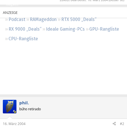
Regeln
Podcast
RAMageddon
RTX 5000 „Deals“
RX 9000 „Deals“
Ideale Gaming-PCs
GPU-Rangliste
CPU-Rangliste
phil.
búho retirado
16. März 2004
#2