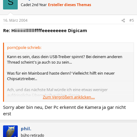
S
Cadet 2nd Year
Ersteller dieses Themas
16. März 2004
#5
Re: Hiiiiiiillllllffffeeeeeeeee Digicam
porn()pole schrieb:
Kann es sein, dass dein USB-Treiber spinnt? Bei deinem anderen
Thread scheint's ja auch so zu sein...
Was für ein Mainboard haste denn? Vielleicht hilft ein neuer
Chipsatztreiber...
Ach, und das nächste Mal würde ich eine etwas weniger
aufdringliche Überschrift wählen; dieses
Zum Vergrößern anklicken....
"hiiiiiiiilllllllfffffeeeeeeeeeeeee" ist hier auf dem Board nicht
sonderlich beliebt...
Sorry aber bin neu, Der Pc erkennt die Kamera ja gar nicht
erst
phil.
búho retirado