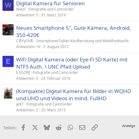
Digital Kamera für Senioren
W
Wiesl
Fotografie und Camcorder
Antworten
5
31. März 2019
Neues Smartphone 5", Gute Kamera, Android,
350-420€
C®YpTo®
Smartphone/Tablet-Kaufberatung und Mobilfunktarife
Antworten
16
7. August 2017
WiFi Digital Kamera (oder Eye-Fi SD Karte) mit
E
NTFS Auth. \ UNC Pfad Upload
E-[GOR]
Fotografie und Camcorder
Antworten
0
29. Februar 2016
(Kompakte) Digital-Kamera für Bilder in WQHD
und UHD und Videos in mind. FullHD
je87
Fotografie und Camcorder
Antworten
2
20. März 2015
Facebook
X (Twitter)
Bluesky
Reddit
WhatsApp
E-Mail
Link
Teilen: