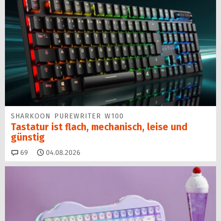
SHARKOON PUREWRITER W100
Tastatur ist flach, mechanisch, leise und
günstig
Kommentare
69
04.08.2026