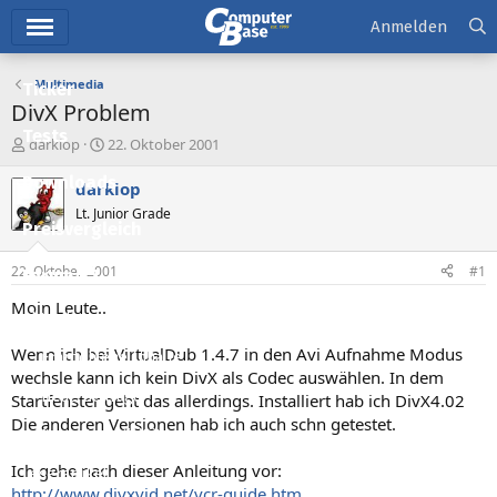
Hauptmenü
Anmelden
Multimedia
Ticker
DivX Problem
Tests
E
E
darkiop
22. Oktober 2001
r
r
Downloads
s
s
darkiop
t
t
Lt. Junior Grade
e
e
Preisvergleich
l
l
l
l
22. Oktober 2001
#1
Forum
e
t
r
a
Moin Leute..
Aktuelles
m
Wenn ich bei VirtualDub 1.4.7 in den Avi Aufnahme Modus
Empfohlene Inhalte
wechsle kann ich kein DivX als Codec auswählen. In dem
Neue Beiträge
Startfenster geht das allerdings. Installiert hab ich DivX4.02
Die anderen Versionen hab ich auch schn getestet.
Neueste Aktivitäten
Ich gehe nach dieser Anleitung vor:
Leserartikel
http://www.divxvid.net/vcr-guide.htm