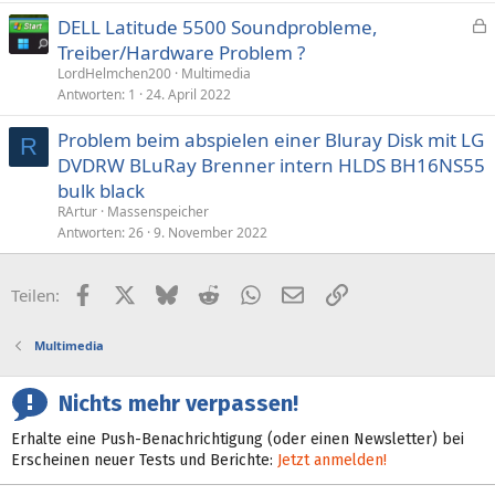
DELL Latitude 5500 Soundprobleme,
e
Treiber/Hardware Problem ?
s
LordHelmchen200
Multimedia
p
Antworten
1
24. April 2022
e
Problem beim abspielen einer Bluray Disk mit LG
r
R
DVDRW BLuRay Brenner intern HLDS BH16NS55
r
t
bulk black
RArtur
Massenspeicher
Antworten
26
9. November 2022
Facebook
X (Twitter)
Bluesky
Reddit
WhatsApp
E-Mail
Link
Teilen:
Multimedia
Nichts mehr verpassen!
Erhalte eine Push-Benachrichtigung (oder einen Newsletter) bei
Erscheinen neuer Tests und Berichte:
Jetzt anmelden!