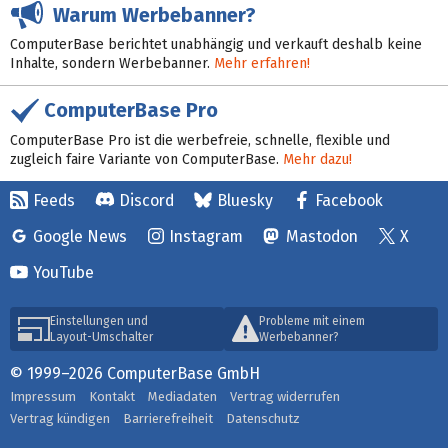
Warum Werbebanner?
ComputerBase berichtet unabhängig und verkauft deshalb keine
Inhalte, sondern Werbebanner.
Mehr erfahren!
ComputerBase Pro
ComputerBase Pro ist die werbefreie, schnelle, flexible und
zugleich faire Variante von ComputerBase.
Mehr dazu!
Feeds
Discord
Bluesky
Facebook
Google News
Instagram
Mastodon
X
YouTube
Einstellungen und
Probleme mit einem
Layout-Umschalter
Werbebanner?
© 1999–2026 ComputerBase GmbH
Impressum
Kontakt
Mediadaten
Vertrag widerrufen
Vertrag kündigen
Barrierefreiheit
Datenschutz