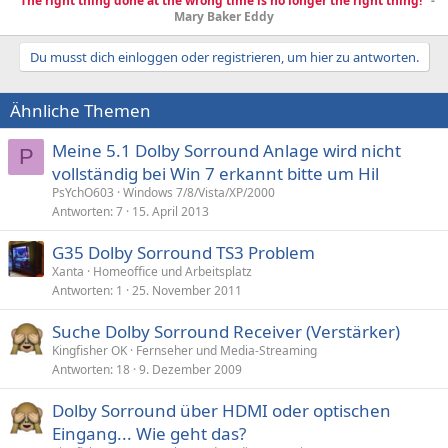
"The right thing done at the wrong time is no longer the right thing!"
-
Mary Baker Eddy
Du musst dich einloggen oder registrieren, um hier zu antworten.
Ähnliche Themen
Meine 5.1 Dolby Sorround Anlage wird nicht
P
vollständig bei Win 7 erkannt bitte um Hil
PsYchO603
Windows 7/8/Vista/XP/2000
Antworten
7
15. April 2013
G35 Dolby Sorround TS3 Problem
Xanta
Homeoffice und Arbeitsplatz
Antworten
1
25. November 2011
Suche Dolby Sorround Receiver (Verstärker)
Kingfisher OK
Fernseher und Media-Streaming
Antworten
18
9. Dezember 2009
Dolby Sorround über HDMI oder optischen
Eingang... Wie geht das?