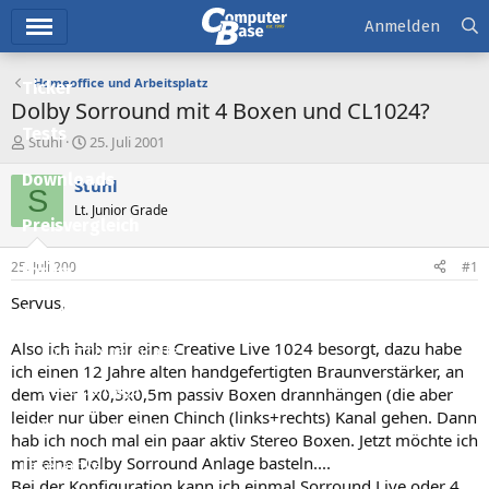
Hauptmenü
Anmelden
Homeoffice und Arbeitsplatz
Ticker
Dolby Sorround mit 4 Boxen und CL1024?
Tests
E
E
Stuhl
25. Juli 2001
r
r
Downloads
s
s
Stuhl
S
t
t
Lt. Junior Grade
e
e
Preisvergleich
l
l
l
l
25. Juli 2001
#1
Forum
e
t
r
a
Servus,
Aktuelles
m
Also ich hab mir eine Creative Live 1024 besorgt, dazu habe
Empfohlene Inhalte
ich einen 12 Jahre alten handgefertigten Braunverstärker, an
Neue Beiträge
dem vier 1x0,5x0,5m passiv Boxen drannhängen (die aber
leider nur über einen Chinch (links+rechts) Kanal gehen. Dann
Neueste Aktivitäten
hab ich noch mal ein paar aktiv Stereo Boxen. Jetzt möchte ich
mir eine Dolby Sorround Anlage basteln....
Leserartikel
Bei der Konfiguration kann ich einmal Sorround Live oder 4