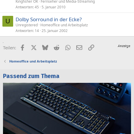
Kingfisher OK
Fernseher und Media-Streaming
Antworten
45
5. Januar 2010
Dolby Sorround in der Ecke?
U
Unregistered
Homeoffice und Arbeitsplatz
Antworten
14
25. Januar 2002
Facebook
X (Twitter)
Bluesky
Reddit
WhatsApp
E-Mail
Link
Teilen:
Homeoffice und Arbeitsplatz
Passend zum Thema