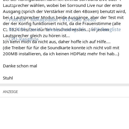
Regeln
Lautsprecher wählen, wobei bei Sorround Live nur der erste
Ausgang (sprich der Verstärker mit den 4Boxen) benutzt wird,
bei 4 Lautsprecher Modus beide Ausgänge, aber der Test mit
Podcast
RAMageddon
RTX 5000 „Deals“
der 4er Konfig funktioniert nicht, da die Frauenstimme (alle
CL 1024 Besitzer dürften bescheid wissen...) in jedem
RX 9000 „Deals“
Ideale Gaming-PCs
GPU-Rangliste
Lautsprecher gleich zu hören ist...
CPU-Rangliste
Ich kenn mich da nicht aus, daher hoffe ich auf Hilfe....
(die Treiber für für die Soundkarte konnte ich nicht voll mit
200MB installieren, da ich keinen HDPlatz mehr frei hab...)
Danke schon mal
Stuhl