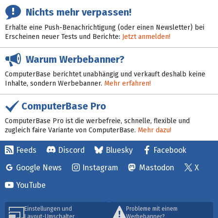
Nichts mehr verpassen!
Erhalte eine Push-Benachrichtigung (oder einen Newsletter) bei
Erscheinen neuer Tests und Berichte:
Jetzt anmelden!
Warum Werbebanner?
ComputerBase berichtet unabhängig und verkauft deshalb keine
Inhalte, sondern Werbebanner.
Mehr erfahren!
ComputerBase Pro
ComputerBase Pro ist die werbefreie, schnelle, flexible und
zugleich faire Variante von ComputerBase.
Mehr dazu!
Feeds
Discord
Bluesky
Facebook
Google News
Instagram
Mastodon
X
YouTube
Einstellungen und
Probleme mit einem
Layout-Umschalter
Werbebanner?