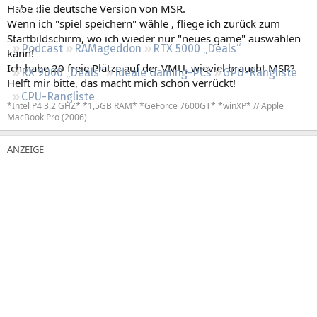
Habe die deutsche Version von MSR.
Regeln
Wenn ich "spiel speichern" wähle , fliege ich zurück zum
Startbildschirm, wo ich wieder nur "neues game" auswählen
Podcast
RAMageddon
RTX 5000 „Deals“
kann!
Ich habe 20 freie Plätze auf der VMU, wieviel braucht MSR?
RX 9000 „Deals“
Ideale Gaming-PCs
GPU-Rangliste
Helft mir bitte, das macht mich schon verrückt!
CPU-Rangliste
*Intel P4 3.2 GHZ* *1,5GB RAM* *GeForce 7600GT* *winXP* // Apple
MacBook Pro (2006)