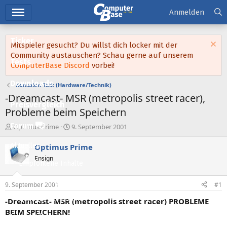
Hauptmenü
Anmelden
Ticker
Mitspieler gesucht? Du willst dich locker mit der
Community austauschen? Schau gerne auf unserem
Tests
ComputerBase Discord
vorbei!
Downloads
Konsolen-Talk (Hardware/Technik)
-Dreamcast- MSR (metropolis street racer),
Preisvergleich
Probleme beim Speichern
Forum
E
E
Optimus Prime
9. September 2001
r
r
s
s
Aktuelles
Optimus Prime
t
t
Ensign
e
e
Empfohlene Inhalte
l
l
l
l
Neue Beiträge
9. September 2001
#1
e
t
Neueste Aktivitäten
r
a
-Dreamcast- MSR (metropolis street racer) PROBLEME
m
BEIM SPEICHERN!
Leserartikel