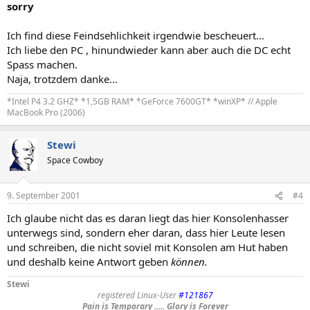
sorry
Ich find diese Feindsehlichkeit irgendwie bescheuert...
Ich liebe den PC , hinundwieder kann aber auch die DC echt
Spass machen.
Naja, trotzdem danke...
*Intel P4 3.2 GHZ* *1,5GB RAM* *GeForce 7600GT* *winXP* // Apple
MacBook Pro (2006)
Stewi
Space Cowboy
9. September 2001
#4
Ich glaube nicht das es daran liegt das hier Konsolenhasser
unterwegs sind, sondern eher daran, dass hier Leute lesen
und schreiben, die nicht soviel mit Konsolen am Hut haben
und deshalb keine Antwort geben
können.
Stewi
registered Linux-User
#121867
Pain is Temporary ..... Glory is Forever