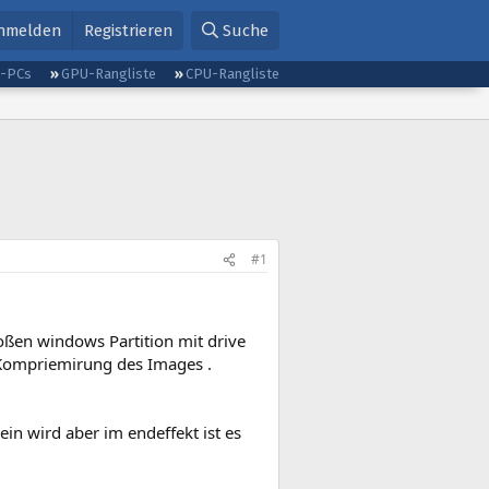
nmelden
Registrieren
Suche
g-PCs
GPU-Rangliste
CPU-Rangliste
#1
ßen windows Partition mit drive
e Kompriemirung des Images .
in wird aber im endeffekt ist es