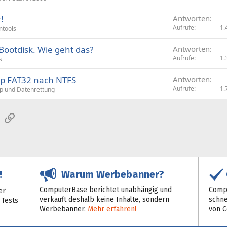
!
Antworten
Aufrufe
1.
mtools
ootdisk. Wie geht das?
Antworten
Aufrufe
1.
s
p FAT32 nach NTFS
Antworten
Aufrufe
1.
p und Datenrettung
sApp
E-Mail
Link
Warum Werbebanner?
!
ComputerBase berichtet unabhängig und
Compu
er
verkauft deshalb keine Inhalte, sondern
schne
 Tests
Werbebanner.
Mehr erfahren!
von 