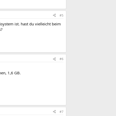
#5
isystem ist. hast du vielleicht beim
s?
#6
nen, 1,6 GB.
#7