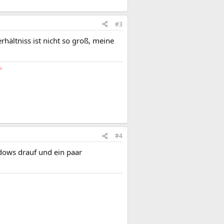
#3
hältniss ist nicht so groß, meine
.
#4
ndows drauf und ein paar