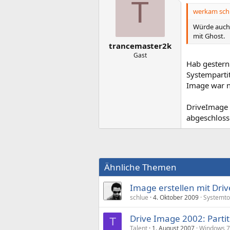
T
werkam schr
Würde auch 
mit Ghost.
trancemaster2k
Gast
Hab gestern
Systemparti
Image war 
DriveImage 
abgeschloss
Ähnliche Themen
Image erstellen mit Dri
schlue
4. Oktober 2009
Systemto
Drive Image 2002: Partit
T
Talent
1. August 2007
Windows 7