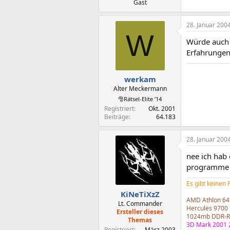
Gast
28. Januar 200
W
Würde auch 
Erfahrungen
werkam
Alter Meckermann
🎅Rätsel-Elite ’14
Registriert
Okt. 2001
Beiträge
64.183
28. Januar 200
nee ich hab 
programme
Es gibt keinen
KiNeTiXzZ
AMD Athlon 64
Lt. Commander
Hercules 9700 
Ersteller dieses
1024mb DDR-R
Themas
3D Mark 2001 
Registriert
März 2003