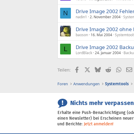
Drive Image 2002 Fehler
N
nadin1
2. November 2004
Syste
Drive Image 2002 ohne B
baoson
16. Mai 2004
Systemtool
Drive Image 2002 Backu
L
LordBlack
24. Januar 2004
Backu
Facebook
X (Twitter)
Bluesky
Reddit
What
Teilen:
Foren
Anwendungen
Systemtools
Nichts mehr verpassen
Erhalte eine Push-Benachrichtigung (od
einen Newsletter) bei Erscheinen neuer
und Berichte:
Jetzt anmelden!