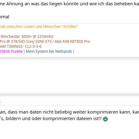
ne Ahnung an was das liegen könnte und wie ich das beheben ka
nmal
 Pakt zwischen Löwen und Menschen "Achilles"
 Winchester 3000+ @ 2250mhz
Pro @ 378/345 Sony SDM-X73 / Abit AV8 K8T800 Pro
AM TIMINGS- CL2-3-3-6
20836 Punkte
]
Mein System bei Nethands
[
4
ran, dass man daten nicht beliebig weiter komprimieren kann. kann
s, bildern und oder komprimierten dateien ist!?