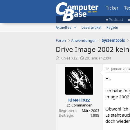
Ticker
Te
Podcast
Aktuelles
Leserartikel
Regeln
Foren
Anwendungen
Systemtools
Drive Image 2002 kei
E
E
KiNeTiXzZ
28. Januar 2004
r
r
s
s
28. Januar 200
t
t
Hi,
e
e
l
l
l
l
ich habe fo
e
t
image 2002 e
KiNeTiXzZ
r
a
m
Lt. Commander
Obwohl ich 
Registriert
März 2003
Es steht auc
Beiträge
1.998
doch wieder 