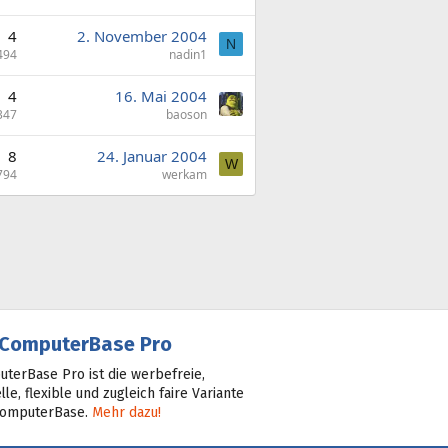
4
2. November 2004
N
494
nadin1
4
16. Mai 2004
347
baoson
8
24. Januar 2004
W
794
werkam
ComputerBase Pro
terBase Pro ist die werbefreie,
lle, flexible und zugleich faire Variante
ComputerBase.
Mehr dazu!