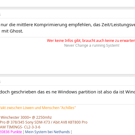
4
nur die mittlere Komprimierung empfehlen, das Zeit/Leistungsver
 mit Ghost.
Wer keine Infos gibt, braucht auch keine zu erwarten
Never Change a running System!
4
doch geschrieben das es ne Windows partition ist also da ist Wi
 Pakt zwischen Löwen und Menschen "Achilles"
 Winchester 3000+ @ 2250mhz
Pro @ 378/345 Sony SDM-X73 / Abit AV8 K8T800 Pro
AM TIMINGS- CL2-3-3-6
20836 Punkte
]
Mein System bei Nethands
[