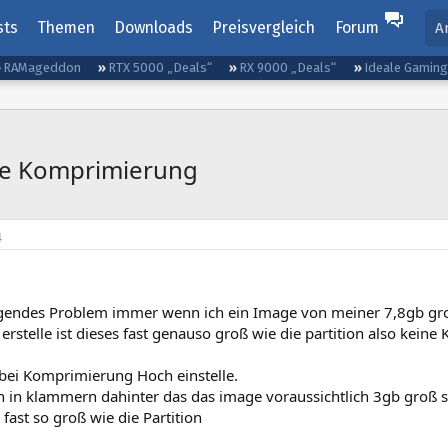
sts
Themen
Downloads
Preisvergleich
Forum
A
RAMageddon
RTX 5000 „Deals“
RX 9000 „Deals“
Ideale Gamin
ne Komprimierung
4
lgendes Problem immer wenn ich ein Image von meiner 7,8gb gro
rstelle ist dieses fast genauso groß wie die partition also kein
bei Komprimierung Hoch einstelle.
h in klammern dahinter das das image voraussichtlich 3gb groß se
fast so groß wie die Partition