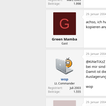
Beiträge
1.998
29. Januar 200
G
achso, ich h
kopieren an
Green Mamba
Gast
29. Januar 200
@KiNeTiXzZ
bei mir sind
Damit ist d
Auslagerungs
wop
Lt. Commander
wop
Registriert
Juli 2003
Beiträge
1.555
29. Januar 200