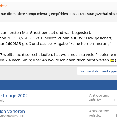
ieb:
nur die mittlere Komprimierung empfehlen, das Zeit/Leistungsverhältniss i
 zum ersten Mal Ghost benutzt und war begeistert:
tion NTFS 3,5GB - 3.2GB belegt; 20min auf DVD+RW gesichert;
nur 2600MB groß und das bei Angabe "keine Komprimierung"
7 wollte nicht so recht laufen; hat wohl noch zu viele Probleme
en 2% nach 5min; über 4h wollte ich dann doch nicht warten
)
Du musst dich einloggen
ve Image 2002
Antworten
Aufrufe
1.
ols
ion verloren
Antworten
Aufrufe
/8/Vista/XP/2000