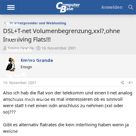
Hauptmenü
Anmelden
Internetprovider und Webhosting
Ticker
DSL+T-net Volumenbegrenzung,xxl?,ohne
Tests
Interliving Flats!!!
E
E
Emino Grande
19. November 2001
Downloads
r
r
s
s
Emino Grande
Preisvergleich
t
t
Ensign
e
e
l
l
Forum
l
l
19. November 2001
#1
e
t
Aktuelles
r
a
Also ich hab die flat von der telekomm und einen t-net analog
m
Empfohlene Inhalte
anschluss mich würde es mal interessieren ob es sinnvoll
were statt t-net einen isdn anschluss zu nehmen (xxl oder
Neue Beiträge
so)???
Neueste Aktivitäten
Gibt es alternativ flatrates die kein interliving haben wenn ja
Leserartikel
welche