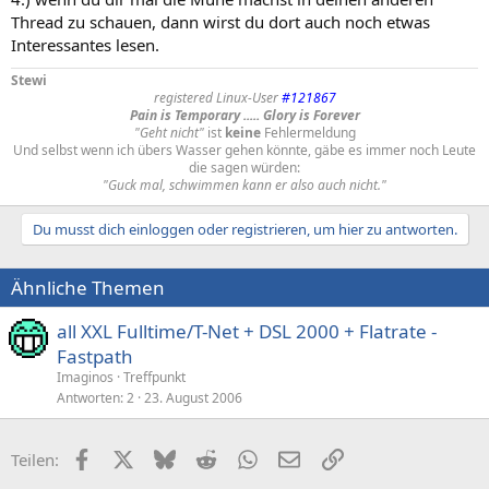
Thread zu schauen, dann wirst du dort auch noch etwas
Interessantes lesen.
Stewi
registered Linux-User
#121867
Pain is Temporary ..... Glory is Forever
"Geht nicht"
ist
keine
Fehlermeldung
Und selbst wenn ich übers Wasser gehen könnte, gäbe es immer noch Leute
die sagen würden:
"Guck mal, schwimmen kann er also auch nicht."
Du musst dich einloggen oder registrieren, um hier zu antworten.
Ähnliche Themen
all XXL Fulltime/T-Net + DSL 2000 + Flatrate -
Fastpath
Imaginos
Treffpunkt
Antworten
2
23. August 2006
Facebook
X (Twitter)
Bluesky
Reddit
WhatsApp
E-Mail
Link
Teilen: