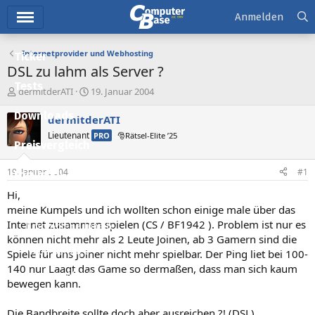
Hauptmenü
Anmelden
Internetprovider und Webhosting
Ticker
DSL zu lahm als Server ?
Tests
E
E
dermitderATI
19. Januar 2004
r
r
Downloads
s
s
dermitderATI
t
t
Lieutenant
PRO
🎅Rätsel-Elite ’25
e
e
Preisvergleich
l
l
l
l
19. Januar 2004
#1
Forum
e
t
r
a
Hi,
Aktuelles
m
meine Kumpels und ich wollten schon einige male über das
Internet zusammen spielen (CS / BF1942 ). Problem ist nur es
Empfohlene Inhalte
können nicht mehr als 2 Leute Joinen, ab 3 Gamern sind die
Neue Beiträge
Spiele für uns Joiner nicht mehr spielbar. Der Ping liet bei 100-
140 nur Laagt das Game so dermaßen, dass man sich kaum
Neueste Aktivitäten
bewegen kann.
Leserartikel
Die Bandbreite sollte doch aber ausreichen ?! (DSL)