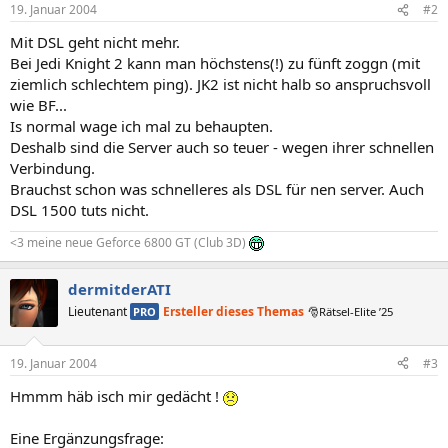
19. Januar 2004
#2
Mit DSL geht nicht mehr.
Bei Jedi Knight 2 kann man höchstens(!) zu fünft zoggn (mit
ziemlich schlechtem ping). JK2 ist nicht halb so anspruchsvoll
wie BF...
Is normal wage ich mal zu behaupten.
Deshalb sind die Server auch so teuer - wegen ihrer schnellen
Verbindung.
Brauchst schon was schnelleres als DSL für nen server. Auch
DSL 1500 tuts nicht.
<3 meine neue Geforce 6800 GT (Club 3D)
dermitderATI
Lieutenant
Ersteller dieses Themas
PRO
🎅Rätsel-Elite ’25
19. Januar 2004
#3
Hmmm häb isch mir gedächt !
Eine Ergänzungsfrage: