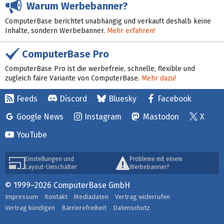
Warum Werbebanner?
ComputerBase berichtet unabhängig und verkauft deshalb keine
Inhalte, sondern Werbebanner.
Mehr erfahren!
ComputerBase Pro
ComputerBase Pro ist die werbefreie, schnelle, flexible und
zugleich faire Variante von ComputerBase.
Mehr dazu!
Feeds
Discord
Bluesky
Facebook
Google News
Instagram
Mastodon
X
YouTube
Einstellungen und
Probleme mit einem
Layout-Umschalter
Werbebanner?
© 1999–2026 ComputerBase GmbH
Impressum
Kontakt
Mediadaten
Vertrag widerrufen
Vertrag kündigen
Barrierefreiheit
Datenschutz