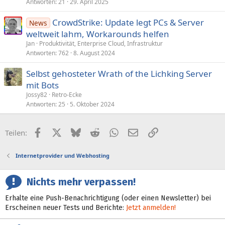
Antworten
21
29. April 2025
CrowdStrike: Update legt PCs & Server
News
weltweit lahm, Workarounds helfen
Jan
Produktivität, Enterprise Cloud, Infrastruktur
Antworten
762
8. August 2024
Selbst gehosteter Wrath of the Lichking Server
mit Bots
Jossy82
Retro-Ecke
Antworten
25
5. Oktober 2024
Facebook
X (Twitter)
Bluesky
Reddit
WhatsApp
E-Mail
Link
Teilen:
Internetprovider und Webhosting
Nichts mehr verpassen!
Erhalte eine Push-Benachrichtigung (oder einen Newsletter) bei
Erscheinen neuer Tests und Berichte:
Jetzt anmelden!