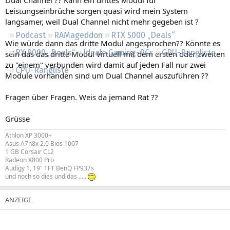
Regeln
Leistungseinbrüche sorgen quasi wird mein System
langsamer, weil Dual Channel nicht mehr gegeben ist ?
Podcast
RAMageddon
RTX 5000 „Deals“
Wie würde dann das dritte Modul angesprochen?? Könnte es
RX 9000 „Deals“
Ideale Gaming-PCs
GPU-Rangliste
sein das das dritte Modul virtuell mit dem ersten oder zweiten
zu "einem" verbunden wird damit auf jeden Fall nur zwei
CPU-Rangliste
Module vorhanden sind um Dual Channel auszuführen ??
Fragen über Fragen. Weis da jemand Rat ??
Grüsse
Athlon XP 3000+
Asus A7n8x 2.0 Bios 1007
1 GB Corsair CL2
Radeon X800 Pro
Audigy 1, 19" TFT BenQ FP937s
und noch so dies und das .....