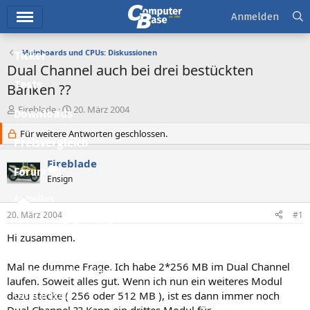
Hauptmenü
Anmelden
Mainboards und CPUs: Diskussionen
Ticker
Dual Channel auch bei drei bestückten
Tests
Bänken ??
E
E
Fireblade
20. März 2004
Downloads
r
r
s
Für weitere Antworten geschlossen.
s
Preisvergleich
t
t
e
e
Fireblade
l
l
Forum
Ensign
l
l
e
t
Aktuelles
r
a
20. März 2004
#1
m
Empfohlene Inhalte
Hi zusammen.
Neue Beiträge
Mal ne dumme Frage. Ich habe 2*256 MB im Dual Channel
Neueste Aktivitäten
laufen. Soweit alles gut. Wenn ich nun ein weiteres Modul
dazu stecke ( 256 oder 512 MB ), ist es dann immer noch
Leserartikel
Dual Channel ?? Kann ein drittes Modul für