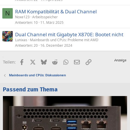
RAM Kompatibilität & Dual Channel
N
Noxe123
Arbeitsspeicher
Antworten
10
11. März 2025
Dual Channel mit Gigabyte X870E: Bootet nicht
Lunixas
Mainboards und CPUs: Probleme mit AMD
Antworten
20
16. Dezember 2024
Facebook
X (Twitter)
Bluesky
Reddit
WhatsApp
E-Mail
Link
Teilen:
Mainboards und CPUs: Diskussionen
Passend zum Thema