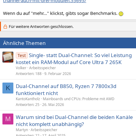
channel-auch-mit-drei-modulen.55695/
Wenn du auf "mehr..." klickst, gibts sogar Benchmarks.
Für weitere Antworten geschlossen.
Ähnliche Themen
Single- statt Dual-Channel: So viel Leistung
Test
kostet ein RAM-Modul auf Core Ultra 7 265K
Volker
Arbeitsspeicher
Antworten
188
9. Februar 2026
Dual-Channel auf B850, Ryzen 7 7800x3d
K
funktioniert nicht
KantoKantholz
Mainboards und CPUs: Probleme mit AMD
Antworten
25
26. Mai 2026
Warum sind bei Dual-Channel die beiden Kanäle
M
nicht komplett unabhängig?
Martyn
Arbeitsspeicher
Antworten
22
17. April 2025