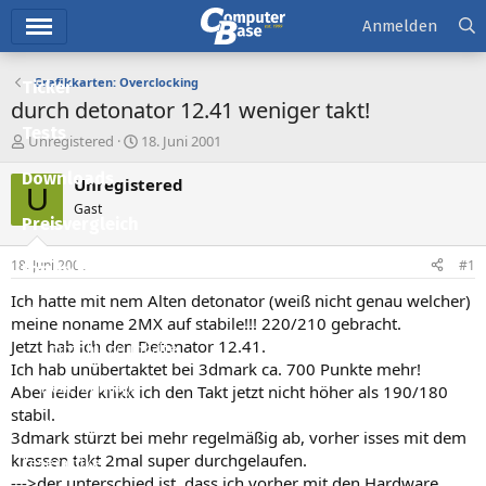
Hauptmenü
Anmelden
Grafikkarten: Overclocking
Ticker
durch detonator 12.41 weniger takt!
Tests
E
E
Unregistered
18. Juni 2001
r
r
Downloads
s
s
Unregistered
U
t
t
Gast
e
e
Preisvergleich
l
l
l
l
18. Juni 2001
#1
Forum
e
t
r
a
Ich hatte mit nem Alten detonator (weiß nicht genau welcher)
Aktuelles
m
meine noname 2MX auf stabile!!! 220/210 gebracht.
Jetzt hab ich den Detonator 12.41.
Empfohlene Inhalte
Ich hab unübertaktet bei 3dmark ca. 700 Punkte mehr!
Neue Beiträge
Aber leider krikk ich den Takt jetzt nicht höher als 190/180
stabil.
Neueste Aktivitäten
3dmark stürzt bei mehr regelmäßig ab, vorher isses mit dem
krassen takt 2mal super durchgelaufen.
Leserartikel
--->der unterschied ist, dass ich vorher mit den Hardware