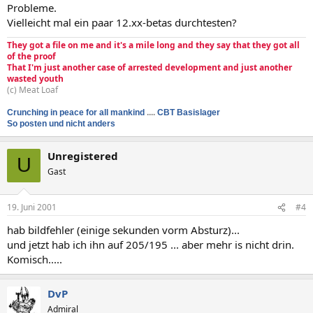
Probleme.
Vielleicht mal ein paar 12.xx-betas durchtesten?
They got a file on me and it's a mile long and they say that they got all
of the proof
That I'm just another case of arrested development and just another
wasted youth
(c) Meat Loaf
Crunching in peace for all mankind
....
CBT Basislager
So posten und nicht anders
Unregistered
U
Gast
19. Juni 2001
#4
hab bildfehler (einige sekunden vorm Absturz)...
und jetzt hab ich ihn auf 205/195 ... aber mehr is nicht drin.
Komisch.....
DvP
Admiral