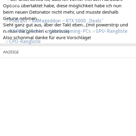
Regeln
Options übertaktet habe, diese möglichkeit habe ich nun
beim neuen Detonator nicht mehr, und musste deshalb
Getune nehmen.
Podcast
RAMageddon
RTX 5000 „Deals“
Sieht ganz gut aus, aber der Takt eben...(mit powerstrip und
nvmax die gleichen ergebnisse)
RX 9000 „Deals“
Ideale Gaming-PCs
GPU-Rangliste
Also schonmal danke für eure Vorschläge!
CPU-Rangliste