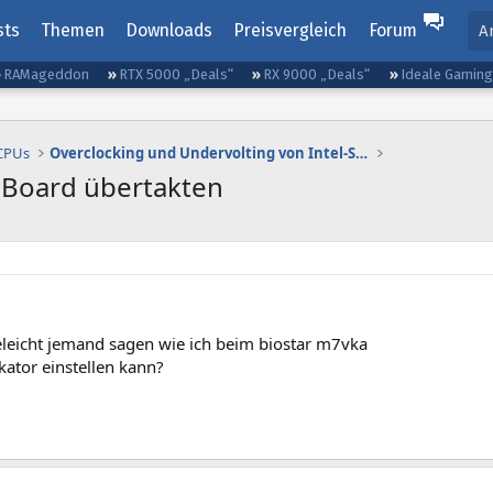
sts
Themen
Downloads
Preisvergleich
Forum
A
RAMageddon
RTX 5000 „Deals“
RX 9000 „Deals“
Ideale Gamin
 CPUs
Overclocking und Undervolting von Intel-Systemen
 Board übertakten
eleicht jemand sagen wie ich beim biostar m7vka
kator einstellen kann?