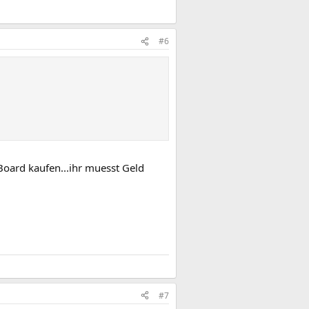
#6
 Board kaufen...ihr muesst Geld
#7