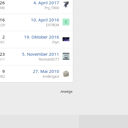
26
4. April 2017
390
Pry_T800
16
10. April 2016
E
229
EXTREM
2
19. Oktober 2016
261
rhyn
23
5. November 2011
611
Yesman9277
9
27. Mai 2010
892
Andergast