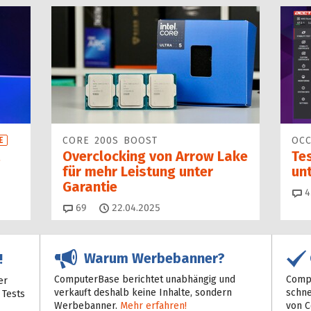
CORE 200S BOOST
OCC
E
Overclocking von Arrow Lake
Tes
für mehr Leistung unter
unt
Garantie
4
Kommentare
69
22.04.2025
Warum Werbebanner?
!
ComputerBase berichtet unabhängig und
Compu
er
verkauft deshalb keine Inhalte, sondern
schne
 Tests
Werbebanner.
Mehr erfahren!
von 