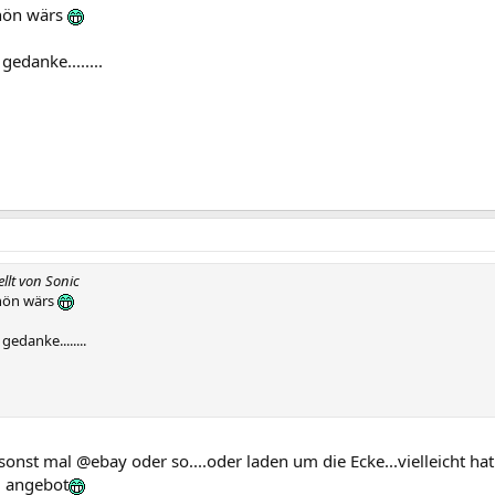
chön wärs
gedanke........
ellt von Sonic
chön wärs
gedanke........
onst mal @ebay oder so....oder laden um die Ecke...vielleicht hat
m angebot