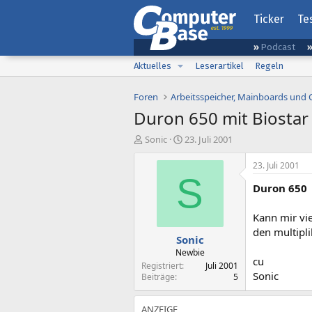
Ticker
Te
Podcast
Aktuelles
Leserartikel
Regeln
Foren
Arbeitsspeicher, Mainboards und
Duron 650 mit Biostar
E
E
Sonic
23. Juli 2001
r
r
s
s
23. Juli 2001
t
t
S
Duron 650
e
e
l
l
l
l
Kann mir vi
e
t
den multipli
Sonic
r
a
m
Newbie
cu
Registriert
Juli 2001
Sonic
Beiträge
5