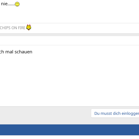
ie......
CHIPS ON FIRE
ch mal schauen
Du musst dich einloggen