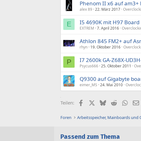
Phenom II x6 auf am3+ 
alex 89
22. März 2017
Overclock
I5 4690K mit H97 Board
E
EXTREM
7. April 2016
Overclocki
Athlon 845 FM2+ auf As
rhyn
19. Oktober 2016
Overclock
I7 2600k GA-Z68X-UD3H
P
Psycus666
25. Oktober 2011
Ove
Q9300 auf Gigabyte boa
eimer_MS
24. Mai 2010
Overcloc
Facebook
X (Twitter)
Bluesky
Reddit
What
Teilen:
Foren
Arbeitsspeicher, Mainboards und
Passend zum Thema