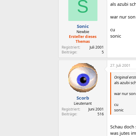
S
als azubi s
war nur son 
Sonic
cu
Newbie
sonic
Ersteller dieses
Themas
Registriert
Juli 2001
Beiträge
5
27. Juli 2001
Original erst
als azubi s
war nur son 
Scorb
Lieutenant
cu
Registriert
Juni 2001
sonic
Beiträge
516
Schau doch s
was jutes i