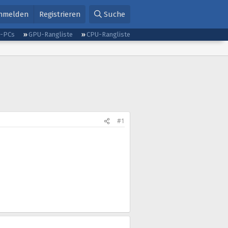
nmelden
Registrieren
Suche
g-PCs
GPU-Rangliste
CPU-Rangliste
#1