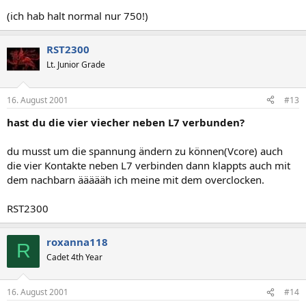
(ich hab halt normal nur 750!)
RST2300
Lt. Junior Grade
16. August 2001
#13
hast du die vier viecher neben L7 verbunden?
du musst um die spannung ändern zu können(Vcore) auch
die vier Kontakte neben L7 verbinden dann klappts auch mit
dem nachbarn äääääh ich meine mit dem overclocken.
RST2300
roxanna118
R
Cadet 4th Year
16. August 2001
#14