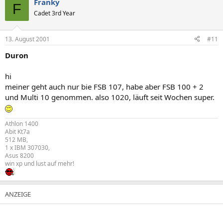
Franky
F
Cadet 3rd Year
13. August 2001
#11
Duron
hi
meiner geht auch nur bie FSB 107, habe aber FSB 100 + 2
und Multi 10 genommen. also 1020, läuft seit Wochen super.
Athlon 1400
Abit Kt7a
512 MB,
1 x IBM 307030,
Asus 8200
win xp und lust auf mehr!