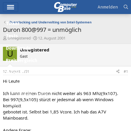
Hauptmenü
Anmelden
Overclocking und Undervolting von Intel-Systemen
Ticker
Duron 800@997 = unmöglich
Tests
E
E
Unregistered
12. August 2001
r
r
Downloads
s
s
Unregistered
U
t
t
Gast
e
e
Preisvergleich
l
l
l
l
12. August 2001
#1
Forum
e
t
r
a
Hi Leute
Aktuelles
m
Ich kann meinen Duron nicht weiter als 963 Mhz(9x107).
Empfohlene Inhalte
Bei 997(9,5x105) stürzt er jedesmal ab wenn Windows
Neue Beiträge
komplett
gebootet ist. Selbst bei 1,85 Vcore. Ich hab das A7V
Neueste Aktivitäten
Mainboasrd.
Leserartikel
Andere Frage: