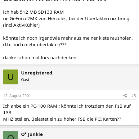
ich hab 512 MB SD133 RAM
ne GeForce2MX von Hercules, bei der Übertakten nix bringt
(incl AktivKühler)
könnte ich noch irgendwie mehr aus meiner kiste rausholen,
d.h. noch mehr übertakten???
danke schon mal fürs nachdenken
Unregistered
U
Gast
12. August 2001
#5
Ich ahbe ein PC-100 RAM ; könnte ich trotzdem den FsB auf
133
MHZ stellen. Belastet ein zu hoher FSB die PCI Karten??
O² Junkie
O