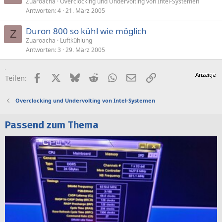
Zuaroacha
Overclocking und Undervolting von Intel-Systemen
Antworten
4
21. März 2005
Duron 800 so kühl wie möglich
Z
Zuaroacha
Luftkühlung
Antworten
3
29. März 2005
Facebook
X (Twitter)
Bluesky
Reddit
WhatsApp
E-Mail
Link
Teilen:
Overclocking und Undervolting von Intel-Systemen
Passend zum Thema