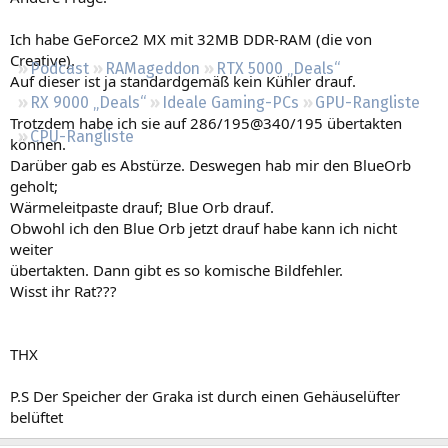
Regeln
Ich habe GeForce2 MX mit 32MB DDR-RAM (die von
Creative).
Podcast
RAMageddon
RTX 5000 „Deals“
Auf dieser ist ja standardgemäß kein Kühler drauf.
RX 9000 „Deals“
Ideale Gaming-PCs
GPU-Rangliste
Trotzdem habe ich sie auf 286/195@340/195 übertakten
CPU-Rangliste
können.
Darüber gab es Abstürze. Deswegen hab mir den BlueOrb
geholt;
Wärmeleitpaste drauf; Blue Orb drauf.
Obwohl ich den Blue Orb jetzt drauf habe kann ich nicht
weiter
übertakten. Dann gibt es so komische Bildfehler.
Wisst ihr Rat???
THX
P.S Der Speicher der Graka ist durch einen Gehäuselüfter
belüftet