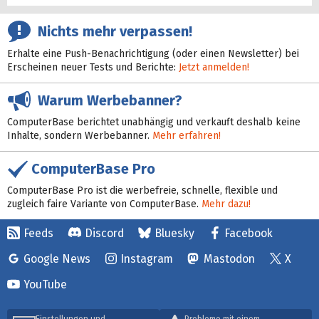
Nichts mehr verpassen!
Erhalte eine Push-Benachrichtigung (oder einen Newsletter) bei
Erscheinen neuer Tests und Berichte:
Jetzt anmelden!
Warum Werbebanner?
ComputerBase berichtet unabhängig und verkauft deshalb keine
Inhalte, sondern Werbebanner.
Mehr erfahren!
ComputerBase Pro
ComputerBase Pro ist die werbefreie, schnelle, flexible und
zugleich faire Variante von ComputerBase.
Mehr dazu!
Feeds
Discord
Bluesky
Facebook
Google News
Instagram
Mastodon
X
YouTube
Einstellungen und
Probleme mit einem