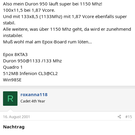
Also mein Duron 950 läuft super bei 1150 Mhz!
100x11,5 bei 1,87 Vcore.
Und mit 133x8,5 (1133Mhz) mit 1,87 Vcore ebenfalls super
stabil.
Alle weitere, was über 1150 Mhz geht, da wird er zunehmend
instabiler.
Muß wohl mal am Epox-Board rum löten...
Epox 8KTA3
Duron 950@1133 /133 Mhz
Quadro 1
512MB Infenion CL3@CL2
Win98SE
roxanna118
R
Cadet 4th Year
16. August 2001
#15
Nachtrag