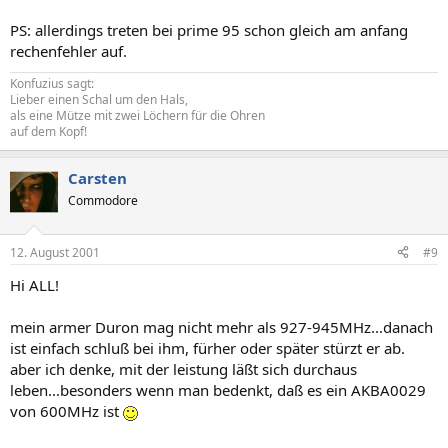
PS: allerdings treten bei prime 95 schon gleich am anfang
rechenfehler auf.
Konfuzius sagt:
Lieber einen Schal um den Hals,
als eine Mütze mit zwei Löchern für die Ohren
auf dem Kopf!
Carsten
Commodore
12. August 2001
#9
Hi ALL!
mein armer Duron mag nicht mehr als 927-945MHz...danach
ist einfach schluß bei ihm, fürher oder später stürzt er ab.
aber ich denke, mit der leistung läßt sich durchaus
leben...besonders wenn man bedenkt, daß es ein AKBA0029
von 600MHz ist