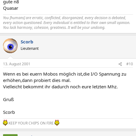
gute n8
Quasar
You [humans] are erratic, conflicted, disorganized, every decision is debated,
every action questioned. Every individual is entitled to their own small opinion.
You lack harmony, cohesion, greatness. It will be your undoing.
Scorb
Lieutenant
13. August 2001
#10
Wenn es bei euern Mobos möglich ist,die I/O Spannung zu
erhöhen,dann probiert dies mal.
Vielleicht bekommt ihr dadurch noch eure letzten Mhz.
Gruß
Scorb
KEEP YOUR CHIPS ON FIRE