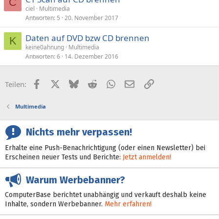
C
ciel
Multimedia
Antworten
5
20. November 2017
Daten auf DVD bzw CD brennen
K
keine0ahnung
Multimedia
Antworten
6
14. Dezember 2016
Facebook
X (Twitter)
Bluesky
Reddit
WhatsApp
E-Mail
Link
Teilen:
Multimedia
Nichts mehr verpassen!
Erhalte eine Push-Benachrichtigung (oder einen Newsletter) bei
Erscheinen neuer Tests und Berichte:
Jetzt anmelden!
Warum Werbebanner?
ComputerBase berichtet unabhängig und verkauft deshalb keine
Inhalte, sondern Werbebanner.
Mehr erfahren!