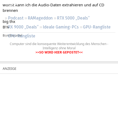
Regeln
womit kann ich die Audio-Daten extrahieren und auf CD
brennen
Podcast
RAMageddon
RTX 5000 „Deals“
big thx
BW
RX 9000 „Deals“
Ideale Gaming-PCs
GPU-Rangliste
Bombwurzel
CPU-Rangliste
Computer sind die konsequente Weiterentwicklung des Menschen -
Intelligenz ohne Moral
>>SO WIRD HIER GEPOSTET<<