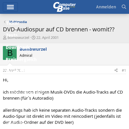
Hauptmenü
Anmelden
Multimedia
Ticker
DVD-Audiospur auf CD brennen - womit??
Tests
E
E
Bombwurzel
22. April 2001
r
r
Downloads
s
s
Bombwurzel
B
t
t
Admiral
e
e
Preisvergleich
l
l
l
l
22. April 2001
#1
Forum
e
t
r
a
Hi,
Aktuelles
m
ich möchte von einigen Musik-DVDs die Audio-Tracks auf CD
Empfohlene Inhalte
brennen (für´s Autoradio)
Neue Beiträge
allerdings hab ich keine separaten Audio-Tracks sondern die
Neueste Aktivitäten
Audio-Spur ist direkt im Video mit reincodiert (jedenfalls ist
der Audio-Ordner auf der DVD leer)
Leserartikel