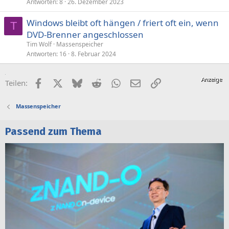
Antworten
8
26. Dezember 2023
Windows bleibt oft hängen / friert oft ein, wenn
T
DVD-Brenner angeschlossen
Tim Wolf
Massenspeicher
Antworten
16
8. Februar 2024
Facebook
X (Twitter)
Bluesky
Reddit
WhatsApp
E-Mail
Link
Teilen:
Massenspeicher
Passend zum Thema