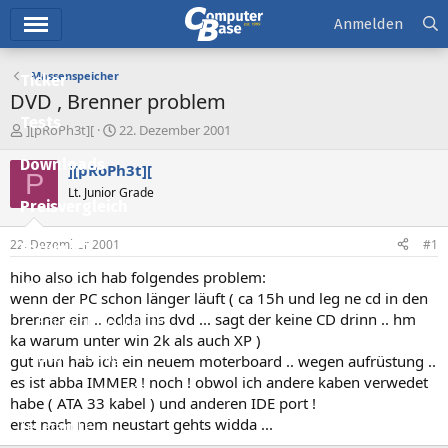
Hauptmenü
Anmelden
Massenspeicher
Ticker
DVD , Brenner problem
Tests
E
E
][pRoPh3t][
22. Dezember 2001
r
r
Downloads
s
s
][pRoPh3t][
P
t
t
Lt. Junior Grade
e
e
Preisvergleich
l
l
l
l
22. Dezember 2001
#1
Forum
e
t
r
a
hiho also ich hab folgendes problem:
Aktuelles
m
wenn der PC schon länger läuft ( ca 15h und leg ne cd in den
brenner ein .. odda ins dvd ... sagt der keine CD drinn .. hm
Empfohlene Inhalte
ka warum unter win 2k als auch XP )
Neue Beiträge
gut nun hab ich ein neuem moterboard .. wegen aufrüstung ..
es ist abba IMMER ! noch ! obwol ich andere kaben verwedet
Neueste Aktivitäten
habe ( ATA 33 kabel ) und anderen IDE port !
erst nach nem neustart gehts widda ...
Leserartikel