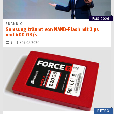
FMS 2026
ZNAND-O
Samsung träumt von NAND-Flash mit 3 µs
und 400 GB/s
Kommentare
9
09.08.2026
RETRO