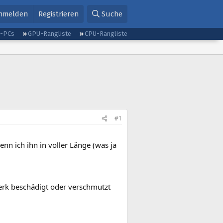
nmelden
Registrieren
Suche
g-PCs
GPU-Rangliste
CPU-Rangliste
#1
nn ich ihn in voller Länge (was ja
rk beschädigt oder verschmutzt