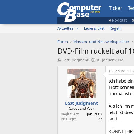
Ticker
Te
Podcast
Aktuelles
Leserartikel
Regeln
Foren
Massen- und Netzwerkspeicher
DVD-Film ruckelt auf 
E
E
Last Judgment
18. Januar 2002
r
r
s
s
18. Januar 200
t
t
Ich habe ei
e
e
l
l
Trotz schnel
l
l
normal ist) b
e
t
Last Judgment
r
a
Als ich ihn 
m
Cadet 2nd Year
Jetzt ist d
Registriert
Jan. 2002
sind...
Beiträge
23
KÖNNT IHR 