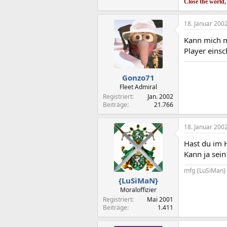
Close the world,
18. Januar 200
Kann mich m
Player einsc
Gonzo71
Fleet Admiral
Registriert
Jan. 2002
Beiträge
21.766
18. Januar 200
Hast du im 
Kann ja sein
mfg {LuSiMan}
{LuSiMaN}
Moraloffizier
Registriert
Mai 2001
Beiträge
1.411