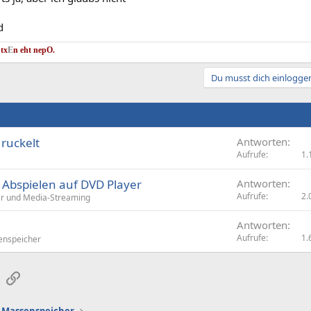
d
 tx
E
n eht nep
O.
Du musst dich einloggen
 ruckelt
Antworten
Aufrufe
1.
ei Abspielen auf DVD Player
Antworten
Aufrufe
2.
r und Media-Streaming
Antworten
Aufrufe
1.
nspeicher
sApp
E-Mail
Link