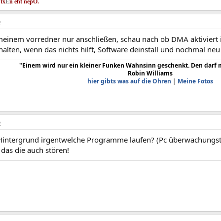
 tx
E
n eht nep
O.
2
einem vorredner nur anschließen, schau nach ob DMA aktiviert 
halten, wenn das nichts hilft, Software deinstall und nochmal neu 
"Einem wird nur ein kleiner Funken Wahnsinn geschenkt. Den darf m
Robin Williams
hier gibts was auf die Ohren
|
Meine Fotos
2
Hintergrund irgentwelche Programme laufen? (Pc überwachungstool
 das die auch stören!