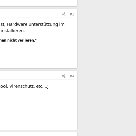
#3
ist, Hardware unterstützung im
installieren.
an nicht verlieren."
#4
, Virenschutz, etc....)