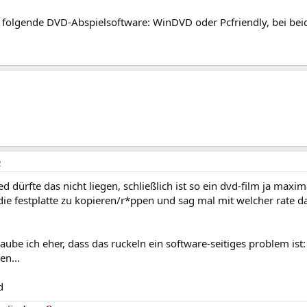
 folgende DVD-Abspielsoftware: WinDVD oder Pcfriendly, bei beiden
2
d dürfte das nicht liegen, schließlich ist so ein dvd-film ja max
die festplatte zu kopieren/r*ppen und sag mal mit welcher rate da
laube ich eher, dass das ruckeln ein software-seitiges problem ist
en...
d