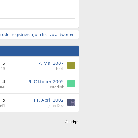
 oder registrieren, um hier zu antworten.
5
7. Mai 2007
T
113
TooT
4
9. Oktober 2005
I
060
Interlink
5
11. April 2002
641
John Doe