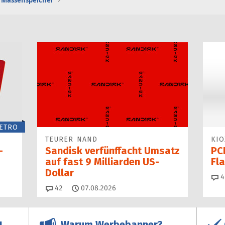
Massenspeicher
ETRO
TEURER NAND
KIO
-
Sandisk verfünffacht Umsatz
PCI
auf fast 9 Milliarden US-
Fl
Dollar
4
Kommentare
42
07.08.2026
Warum Werbebanner?
!