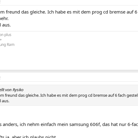
2
m freund das gleiche. Ich habe es mit dem prog cd bremse auf 6 f
ehr.
 aus.
on plus
+
ung Ram
2
ellt von Rysiko
m freund das gleiche. Ich habe es mit dem prog cd bremse auf 6 fach gestell
 aus.
s anders, ich nehm einfach mein samsung 606f, das hat nur 6-fa
lfts ja, aber ich glaubs nicht