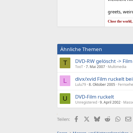
greets, weir
Close the world,
Ähnliche Themen
DVD-RW gelöscht -> Film
T
TooT
7. Mai 2007
Multimedia
divx/xvid Film ruckelt b
L
Lulu79
8. Oktober 2005
Fernsehe
DVD-Film ruckelt
U
Unregistered
9. April 2002
Masse
Facebook
X (Twitter)
Bluesky
Reddit
What
Teilen: