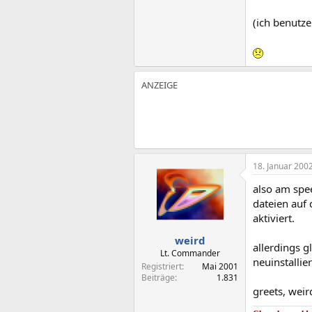
(ich benutze
18. Januar 200
also am spee
dateien auf 
aktiviert.
weird
allerdings g
Lt. Commander
neuinstallier
Registriert
Mai 2001
Beiträge
1.831
greets, weir