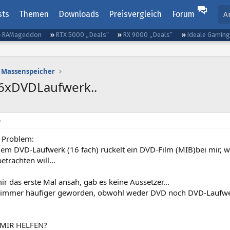
sts
Themen
Downloads
Preisvergleich
Forum
A
RAMageddon
RTX 5000 „Deals“
RX 9000 „Deals“
Ideale Gamin
Massenspeicher
16xDVDLaufwerk..
2
n Problem:
lem DVD-Laufwerk (16 fach) ruckelt ein DVD-Film (MIB)bei mir, we
etrachten will...
mir das erste Mal ansah, gab es keine Aussetzer...
ies immer häufiger geworden, obwohl weder DVD noch DVD-Laufwe
MIR HELFEN?