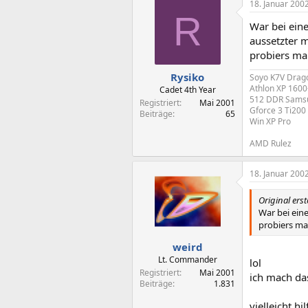
18. Januar 200
R
War bei eine
aussetzter m
probiers mal
Rysiko
Soyo K7V Drag
Athlon XP 1600
Cadet 4th Year
512 DDR Sams
Registriert
Mai 2001
Gforce 3 Ti200
Beiträge
65
Win XP Pro
AMD Rulez
18. Januar 200
Original erst
War bei eine
probiers mal
weird
Lt. Commander
lol
Registriert
Mai 2001
ich mach da
Beiträge
1.831
vielleicht hi