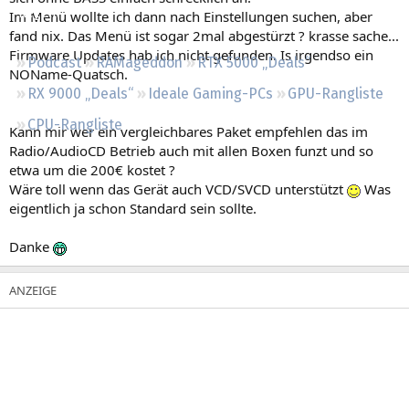
Regeln
Im Menü wollte ich dann nach Einstellungen suchen, aber
fand nix. Das Menü ist sogar 2mal abgestürzt ? krasse sache...
Firmware Updates hab ich nicht gefunden. Is irgendso ein
Podcast
RAMageddon
RTX 5000 „Deals“
NOName-Quatsch.
RX 9000 „Deals“
Ideale Gaming-PCs
GPU-Rangliste
CPU-Rangliste
Kann mir wer ein vergleichbares Paket empfehlen das im
Radio/AudioCD Betrieb auch mit allen Boxen funzt und so
etwa um die 200€ kostet ?
Wäre toll wenn das Gerät auch VCD/SVCD unterstützt
Was
eigentlich ja schon Standard sein sollte.
Danke