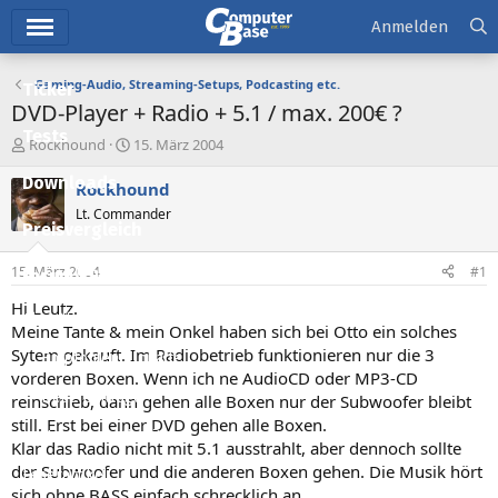
Hauptmenü
Anmelden
Gaming-Audio, Streaming-Setups, Podcasting etc.
Ticker
DVD-Player + Radio + 5.1 / max. 200€ ?
Tests
E
E
Rockhound
15. März 2004
r
r
Downloads
s
s
Rockhound
t
t
Lt. Commander
e
e
Preisvergleich
l
l
l
l
15. März 2004
#1
Forum
e
t
r
a
Hi Leutz.
Aktuelles
m
Meine Tante & mein Onkel haben sich bei Otto ein solches
Sytem gekauft. Im Radiobetrieb funktionieren nur die 3
Empfohlene Inhalte
vorderen Boxen. Wenn ich ne AudioCD oder MP3-CD
Neue Beiträge
reinschieb, dann gehen alle Boxen nur der Subwoofer bleibt
still. Erst bei einer DVD gehen alle Boxen.
Neueste Aktivitäten
Klar das Radio nicht mit 5.1 ausstrahlt, aber dennoch sollte
der Subwoofer und die anderen Boxen gehen. Die Musik hört
Leserartikel
sich ohne BASS einfach schrecklich an.