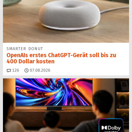
SMARTER DONUT
OpenAIs erstes ChatGPT-Gerät soll bis zu
400 Dollar kosten
Kommentare
126
07.08.2026