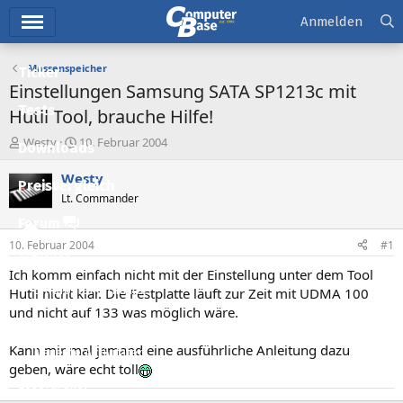
Hauptmenü
Anmelden
Massenspeicher
Ticker
Einstellungen Samsung SATA SP1213c mit
Tests
Hutil Tool, brauche Hilfe!
E
E
Westy
10. Februar 2004
Downloads
r
r
s
s
Westy
Preisvergleich
t
t
Lt. Commander
e
e
l
l
Forum
l
l
10. Februar 2004
#1
e
t
Aktuelles
r
a
Ich komm einfach nicht mit der Einstellung unter dem Tool
m
Empfohlene Inhalte
Hutil nicht klar. Die Festplatte läuft zur Zeit mit UDMA 100
und nicht auf 133 was möglich wäre.
Neue Beiträge
Kann mir mal jemand eine ausführliche Anleitung dazu
Neueste Aktivitäten
geben, wäre echt toll
Leserartikel