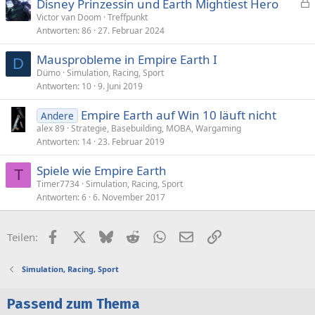
Disney Prinzessin und Earth Mightiest Hero
e
Victor van Doom
Treffpunkt
Antworten
86
27. Februar 2024
s
p
Mausprobleme in Empire Earth I
e
D
Dümo
Simulation, Racing, Sport
r
Antworten
10
9. Juni 2019
r
t
Empire Earth auf Win 10 läuft nicht
Andere
alex 89
Strategie, Basebuilding, MOBA, Wargaming
Antworten
14
23. Februar 2019
Spiele wie Empire Earth
T
Timer7734
Simulation, Racing, Sport
Antworten
6
6. November 2017
Facebook
X (Twitter)
Bluesky
Reddit
WhatsApp
E-Mail
Link
Teilen:
Simulation, Racing, Sport
Passend zum Thema