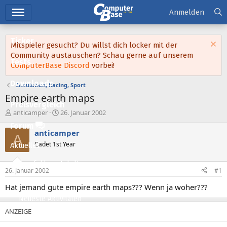
Hauptmenü
Anmelden
Ticker
Mitspieler gesucht? Du willst dich locker mit der
Community austauschen? Schau gerne auf unserem
Tests
ComputerBase Discord
vorbei!
Downloads
Simulation, Racing, Sport
Empire earth maps
Preisvergleich
E
E
anticamper
26. Januar 2002
r
r
Forum
s
s
anticamper
A
t
t
Cadet 1st Year
Aktuelles
e
e
l
l
Empfohlene Inhalte
l
l
26. Januar 2002
#1
e
t
Neue Beiträge
r
a
Hat jemand gute empire earth maps??? Wenn ja woher???
m
Neueste Aktivitäten
Leserartikel