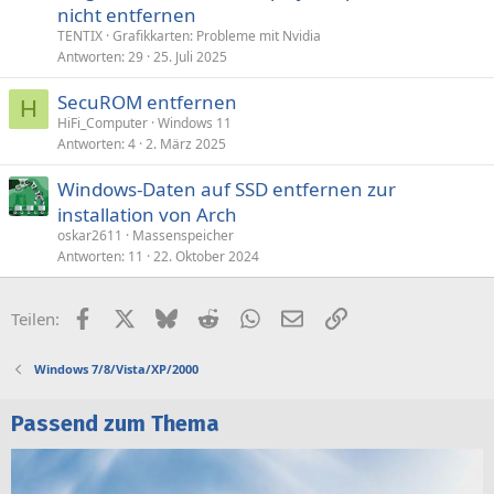
t
nicht entfernen
TENTIX
Grafikkarten: Probleme mit Nvidia
Antworten
29
25. Juli 2025
SecuROM entfernen
H
HiFi_Computer
Windows 11
Antworten
4
2. März 2025
Windows-Daten auf SSD entfernen zur
installation von Arch
oskar2611
Massenspeicher
Antworten
11
22. Oktober 2024
Facebook
X (Twitter)
Bluesky
Reddit
WhatsApp
E-Mail
Link
Teilen:
Windows 7/8/Vista/XP/2000
Passend zum Thema