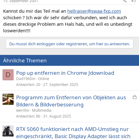
15. September 2001
#3
Kannst du mir das Teil mal an
hellraiser@swaa-fxp.com
schicken ? Ich wär dir sehr dafür verbunden, weil ich auch
dieses dreckige Problem am Hals hab, und will es unbedingt
loswerden!!!!
Du musst dich einloggen oder registrieren, um hier zu antworten.
Ähnliche Themen
Pop up entfernen in Chrome Jdownload
D
Dad1960m
Online
Antworten
20
27. September 2025
Programm zum Entfernen von Objekten aus
e
Bildern & Bildverbesserung
s
wernho
Multimedia
p
Antworten
86
31. August 2025
e
RTX 5060 funktioniert nach AMD-Umstieg nur
r
eingeschränkt, Basic Display Adapter lässt sich
r