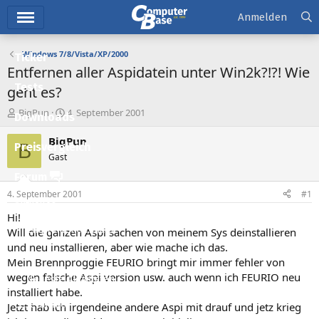
Hauptmenü
Anmelden
Windows 7/8/Vista/XP/2000
Ticker
Entfernen aller Aspidatein unter Win2k?!?! Wie
Tests
geht es?
E
E
BigPun
4. September 2001
Downloads
r
r
s
s
BigPun
B
Preisvergleich
t
t
Gast
e
e
l
l
Forum
l
l
4. September 2001
#1
e
t
Aktuelles
r
a
Hi!
m
Empfohlene Inhalte
Will die ganzen Aspi sachen von meinem Sys deinstallieren
und neu installieren, aber wie mache ich das.
Neue Beiträge
Mein Brennproggie FEURIO bringt mir immer fehler von
wegen falsche Aspi version usw. auch wenn ich FEURIO neu
Neueste Aktivitäten
installiert habe.
Leserartikel
Jetzt hab ich irgendeine andere Aspi mit drauf und jetz krieg