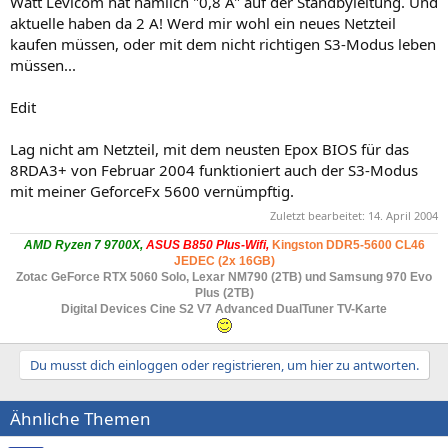
Watt Levicom hat nämlich "0,8 A" auf der Standbyleitung. Und
aktuelle haben da 2 A! Werd mir wohl ein neues Netzteil
kaufen müssen, oder mit dem nicht richtigen S3-Modus leben
müssen...
Edit
Lag nicht am Netzteil, mit dem neusten Epox BIOS für das
8RDA3+ von Februar 2004 funktioniert auch der S3-Modus
mit meiner GeforceFx 5600 vernümpftig.
Zuletzt bearbeitet:
14. April 2004
AMD Ryzen 7 9700X,
ASUS B850 Plus-Wifi,
Kingston DDR5-5600 CL46
JEDEC (2x 16GB)
Zotac GeForce RTX 5060 Solo
, Lexar NM790 (2TB) und Samsung 970 Evo
Plus (2TB)
Digital Devices Cine S2 V7 Advanced DualTuner TV-Karte
Du musst dich einloggen oder registrieren, um hier zu antworten.
Ähnliche Themen