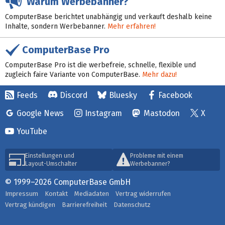
Warum Werbebanner?
ComputerBase berichtet unabhängig und verkauft deshalb keine
Inhalte, sondern Werbebanner.
Mehr erfahren!
ComputerBase Pro
ComputerBase Pro ist die werbefreie, schnelle, flexible und
zugleich faire Variante von ComputerBase.
Mehr dazu!
Feeds
Discord
Bluesky
Facebook
Google News
Instagram
Mastodon
X
YouTube
Einstellungen und
Probleme mit einem
Layout-Umschalter
Werbebanner?
© 1999–2026 ComputerBase GmbH
Impressum
Kontakt
Mediadaten
Vertrag widerrufen
Vertrag kündigen
Barrierefreiheit
Datenschutz