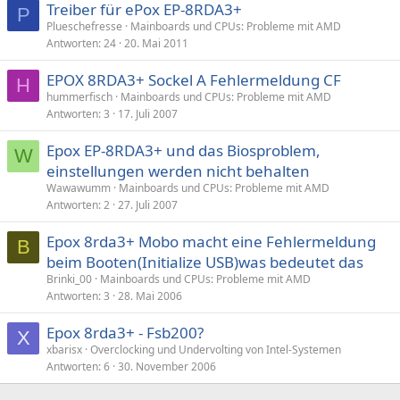
Treiber für ePox EP-8RDA3+
P
Plueschefresse
Mainboards und CPUs: Probleme mit AMD
Antworten
24
20. Mai 2011
EPOX 8RDA3+ Sockel A Fehlermeldung CF
H
hummerfisch
Mainboards und CPUs: Probleme mit AMD
Antworten
3
17. Juli 2007
Epox EP-8RDA3+ und das Biosproblem,
W
einstellungen werden nicht behalten
Wawawumm
Mainboards und CPUs: Probleme mit AMD
Antworten
2
27. Juli 2007
Epox 8rda3+ Mobo macht eine Fehlermeldung
B
beim Booten(Initialize USB)was bedeutet das
Brinki_00
Mainboards und CPUs: Probleme mit AMD
Antworten
3
28. Mai 2006
Epox 8rda3+ - Fsb200?
X
xbarisx
Overclocking und Undervolting von Intel-Systemen
Antworten
6
30. November 2006