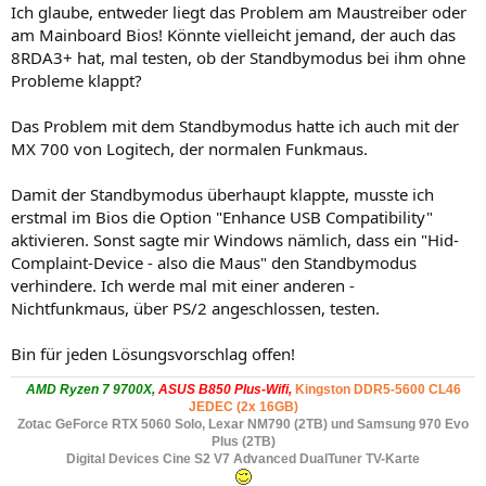
Ich glaube, entweder liegt das Problem am Maustreiber oder
am Mainboard Bios! Könnte vielleicht jemand, der auch das
8RDA3+ hat, mal testen, ob der Standbymodus bei ihm ohne
Probleme klappt?
Das Problem mit dem Standbymodus hatte ich auch mit der
MX 700 von Logitech, der normalen Funkmaus.
Damit der Standbymodus überhaupt klappte, musste ich
erstmal im Bios die Option "Enhance USB Compatibility"
aktivieren. Sonst sagte mir Windows nämlich, dass ein "Hid-
Complaint-Device - also die Maus" den Standbymodus
verhindere. Ich werde mal mit einer anderen -
Nichtfunkmaus, über PS/2 angeschlossen, testen.
Bin für jeden Lösungsvorschlag offen!
AMD Ryzen 7 9700X,
ASUS B850 Plus-Wifi,
Kingston DDR5-5600 CL46
JEDEC (2x 16GB)
Zotac GeForce RTX 5060 Solo
, Lexar NM790 (2TB) und Samsung 970 Evo
Plus (2TB)
Digital Devices Cine S2 V7 Advanced DualTuner TV-Karte