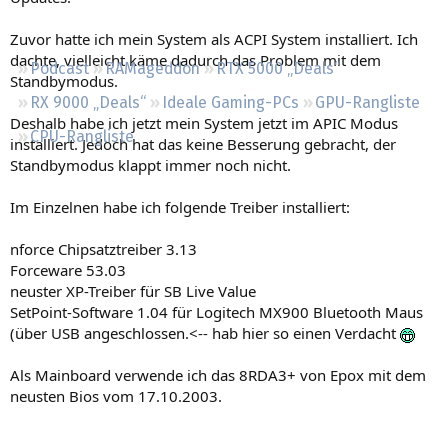
Regeln
Zuvor hatte ich mein System als ACPI System installiert. Ich
dachte, vielleicht käme dadurch das Problem mit dem
Podcast
RAMageddon
RTX 5000 „Deals“
Standbymodus.
RX 9000 „Deals“
Ideale Gaming-PCs
GPU-Rangliste
Deshalb habe ich jetzt mein System jetzt im APIC Modus
CPU-Rangliste
installiert. Jedoch hat das keine Besserung gebracht, der
Standbymodus klappt immer noch nicht.
Im Einzelnen habe ich folgende Treiber installiert:
nforce Chipsatztreiber 3.13
Forceware 53.03
neuster XP-Treiber für SB Live Value
SetPoint-Software 1.04 für Logitech MX900 Bluetooth Maus
(über USB angeschlossen.<-- hab hier so einen Verdacht
Als Mainboard verwende ich das 8RDA3+ von Epox mit dem
neusten Bios vom 17.10.2003.