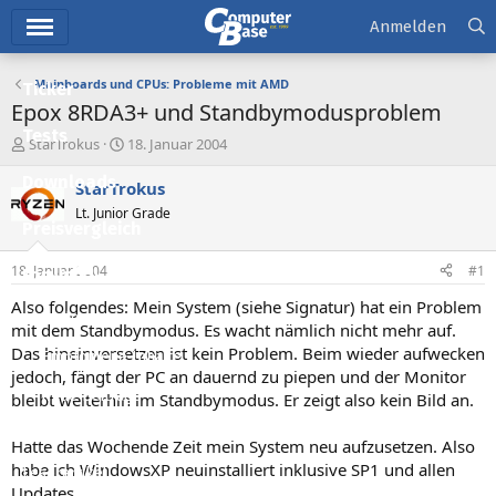
Hauptmenü
Anmelden
Mainboards und CPUs: Probleme mit AMD
Ticker
Epox 8RDA3+ und Standbymodusproblem
Tests
E
E
StarTrokus
18. Januar 2004
r
r
Downloads
s
s
StarTrokus
t
t
Lt. Junior Grade
e
e
Preisvergleich
l
l
l
l
18. Januar 2004
#1
Forum
e
t
r
a
Also folgendes: Mein System (siehe Signatur) hat ein Problem
Aktuelles
m
mit dem Standbymodus. Es wacht nämlich nicht mehr auf.
Das hineinversetzen ist kein Problem. Beim wieder aufwecken
Empfohlene Inhalte
jedoch, fängt der PC an dauernd zu piepen und der Monitor
Neue Beiträge
bleibt weiterhin im Standbymodus. Er zeigt also kein Bild an.
Neueste Aktivitäten
Hatte das Wochende Zeit mein System neu aufzusetzen. Also
habe ich WindowsXP neuinstalliert inklusive SP1 und allen
Leserartikel
Updates.