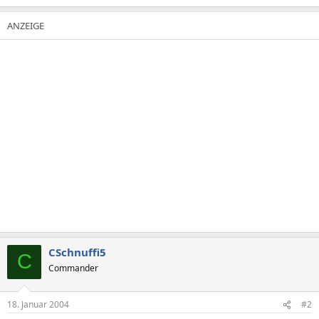
CSchnuffi5
C
Commander
18. Januar 2004
#2