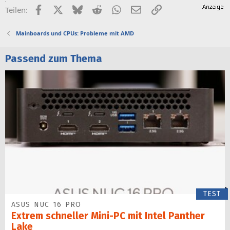
Facebook
X (Twitter)
Bluesky
Reddit
WhatsApp
E-Mail
Link
Teilen:
Mainboards und CPUs: Probleme mit AMD
Passend zum Thema
TEST
ASUS NUC 16 PRO
Extrem schneller Mini-PC mit Intel Panther
Lake