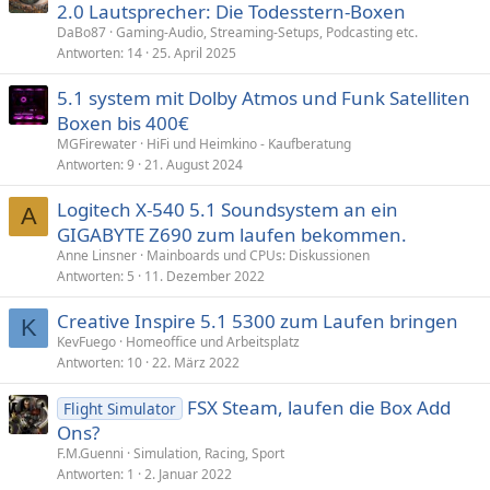
r
2.0 Lautsprecher: Die Todesstern-Boxen
t
DaBo87
Gaming-Audio, Streaming-Setups, Podcasting etc.
i
Antworten
14
25. April 2025
k
5.1 system mit Dolby Atmos und Funk Satelliten
e
Boxen bis 400€
l
MGFirewater
HiFi und Heimkino - Kaufberatung
Antworten
9
21. August 2024
Logitech X-540 5.1 Soundsystem an ein
A
GIGABYTE Z690 zum laufen bekommen.
Anne Linsner
Mainboards und CPUs: Diskussionen
Antworten
5
11. Dezember 2022
Creative Inspire 5.1 5300 zum Laufen bringen
K
KevFuego
Homeoffice und Arbeitsplatz
Antworten
10
22. März 2022
FSX Steam, laufen die Box Add
Flight Simulator
Ons?
F.M.Guenni
Simulation, Racing, Sport
Antworten
1
2. Januar 2022