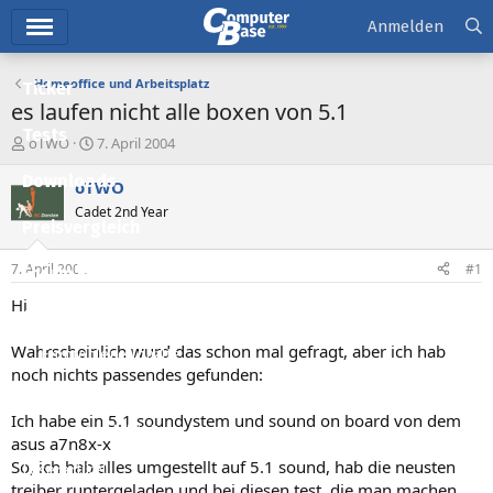
Hauptmenü
Anmelden
Homeoffice und Arbeitsplatz
Ticker
es laufen nicht alle boxen von 5.1
Tests
E
E
oTWO
7. April 2004
r
r
Downloads
s
s
oTWO
t
t
Cadet 2nd Year
e
e
Preisvergleich
l
l
l
l
7. April 2004
#1
Forum
e
t
r
a
Hi
Aktuelles
m
Wahrscheinlich wurd das schon mal gefragt, aber ich hab
Empfohlene Inhalte
noch nichts passendes gefunden:
Neue Beiträge
Ich habe ein 5.1 soundystem und sound on board von dem
Neueste Aktivitäten
asus a7n8x-x
So, ich hab alles umgestellt auf 5.1 sound, hab die neusten
Leserartikel
treiber runtergeladen und bei diesen test, die man machen