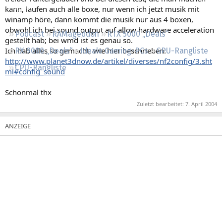
Regeln
kann, laufen auch alle boxe, nur wenn ich jetzt musik mit
winamp höre, dann kommt die musik nur aus 4 boxen,
obwohl ich bei sound output auf allow hardware acceleration
Podcast
RAMageddon
RTX 5000 „Deals“
gestellt hab; bei wmd ist es genau so.
Ich hab alles so gemacht, wie hier beschrieben:
RX 9000 „Deals“
Ideale Gaming-PCs
GPU-Rangliste
http://www.planet3dnow.de/artikel/diverses/nf2config/3.sht
CPU-Rangliste
ml#config_sound
Schonmal thx
Zuletzt bearbeitet:
7. April 2004