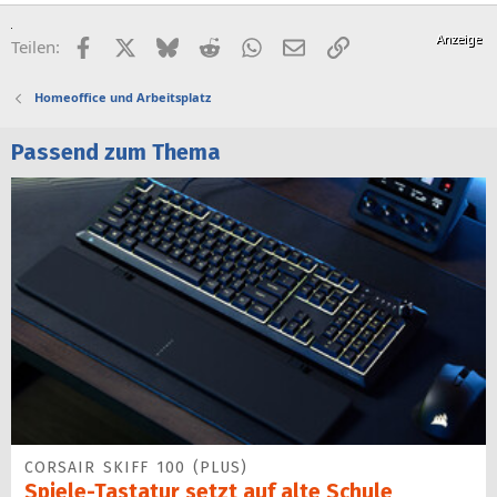
Facebook
X (Twitter)
Bluesky
Reddit
WhatsApp
E-Mail
Link
Teilen:
Homeoffice und Arbeitsplatz
Passend zum Thema
CORSAIR SKIFF 100 (PLUS)
Spiele-Tastatur setzt auf alte Schule