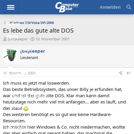
Hauptmenü
Anmelden
Windows 7/8/Vista/XP/2000
Ticker
Es lebe das gute alte DOS
Tests
E
E
[EH]Keeper
10. November 2001
r
r
Downloads
s
s
[EH]Keeper
t
t
Lieutenant
e
e
Preisvergleich
l
l
l
l
10. November 2001
#1
Forum
e
t
r
a
Ich muss es jetzt mal loswerden.
Aktuelles
m
Das beste Betriebssystem, das unser Billy je erfunden hat,
war und ist das gute alte DOS. Klar man kann damit
Empfohlene Inhalte
heutzutage nich mehr viel mit anfangen... aber es läuft, und
Neue Beiträge
das stabil
Des weiteren benötigt es so gut wie keine Hardware-
Neueste Aktivitäten
Resourcen.
Ich möchte hier Windows & Co. nicht niedermachen, wollte
Leserartikel
das aber einfach mal gesagt haben, das machmal die