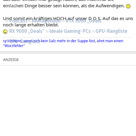
Regeln
einfachen Dinge besser sein können, als die Aufwendigen.
Und somit ein kräftiges HOCH auf unser D O S. Auf das es uns
Podcast
RAMageddon
RTX 5000 „Deals“
noch lange erhalten bleibt.
RX 9000 „Deals“
Ideale Gaming-PCs
GPU-Rangliste
spätestens, wenn sich kein Salz mehr in der Suppe löst, ahnt man einen
CPU-Rangliste
"Würzfehler"