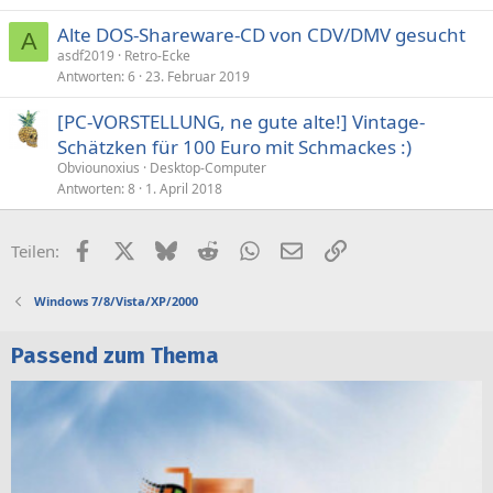
Alte DOS-Shareware-CD von CDV/DMV gesucht
A
asdf2019
Retro-Ecke
Antworten
6
23. Februar 2019
[PC-VORSTELLUNG, ne gute alte!] Vintage-
Schätzken für 100 Euro mit Schmackes :)
Obviounoxius
Desktop-Computer
Antworten
8
1. April 2018
Facebook
X (Twitter)
Bluesky
Reddit
WhatsApp
E-Mail
Link
Teilen:
Windows 7/8/Vista/XP/2000
Passend zum Thema