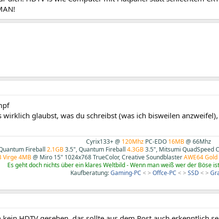
MAN!
mpf
wirklich glaubst, was du schreibst (was ich bisweilen anzweifel)
Cyrix133+ @
120Mhz
PC-EDO
16MB
@ 66Mhz
Quantum Fireball
2.1GB
3.5", Quantum Fireball
4.3GB
3.5", Mitsumi QuadSpeed 
3 Virge 4MB
@ Miro 15" 1024x768 TrueColor, Creative Soundblaster
AWE64 Gold
Es geht doch nichts über ein klares Weltbild - Wenn man weiß wer der Böse ist,
Kaufberatung:
Gaming-PC
< >
Offce-PC
< >
SSD
< >
Gr
 kein HDTV gesehen, das sollte aus dem Post auch erkenntlich se