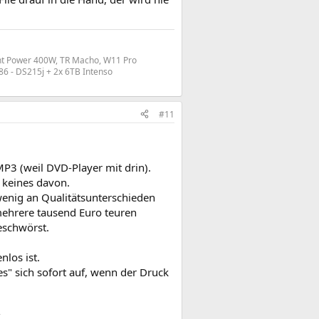
ht Power 400W, TR Macho, W11 Pro
6 - DS215j + 2x 6TB Intenso
#11
3 (weil DVD-Player mit drin).
 keines davon.
wenig an Qualitätsunterschieden
hrere tausend Euro teuren
eschwörst.
nlos ist.
s" sich sofort auf, wenn der Druck