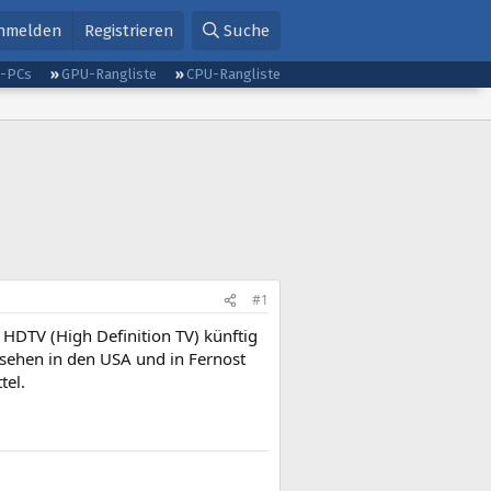
nmelden
Registrieren
Suche
g-PCs
GPU-Rangliste
CPU-Rangliste
#1
 HDTV (High Definition TV) künftig
nsehen in den USA und in Fernost
tel.