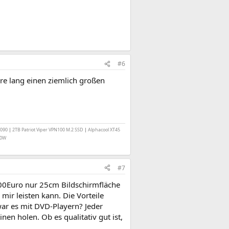
#6
hre lang einen ziemlich großen
4090
|
2TB Patriot Viper VPN100 M.2 SSD
|
Alphacool XT45
50W
#7
1000Euro nur 25cm Bildschirmfläche
ir leisten kann. Die Vorteile
 war es mit DVD-Playern? Jeder
nen holen. Ob es qualitativ gut ist,