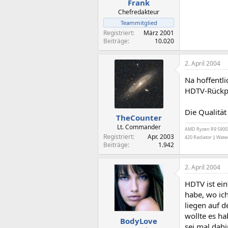
Frank
Chefredakteur
Teammitglied
Registriert
März 2001
Beiträge
10.020
2. April 2004
Na hoffentli
HDTV-Rückpr
Die Qualität
TheCounter
Lt. Commander
AMD Ryzen R9 590
Registriert
Apr. 2003
420 Radiator
|
Water
Beiträge
1.942
2. April 2004
HDTV ist ein
habe, wo ich
liegen auf d
wollte es ha
BodyLove
sei mal dahi