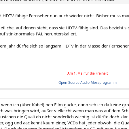
nd HDTV-fähige Fernseher nun auch wieder nicht. Bisher muss man
 etliche, auf denen steht, dass sie HDTV-fähig sind. Das bezieht s
auf stinknormales PAL herunterskaliert.
sem Jahr dürfte sich so langsam HDTV in der Masse der Fernseh
Am 1. Mai für die Freiheit
Open-Source Audio-Messprogramm
wenn ich (über Kabel) nen Film gucke, dann seh ich da keine gro
ch was bringen wird, außer vielleicht wenn man was auf dem Schi
stchen die Quali eh nicht sonderlich wichtig ist dürfte doch klar 
er, ogg und aac kennt kaum einer, VCDs hat jeder obwohl die Qua
egt. Drück doch nem "normalen" Menschen ne CD mit nem *.ogm Fil