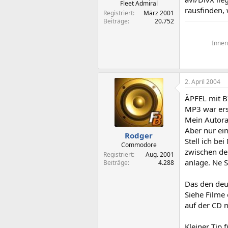
Fleet Admiral
rausfinden, 
Registriert
März 2001
Beiträge
20.752
Innen
2. April 2004
ÄPFEL mit BI
MP3 war erst
Mein Autora
Aber nur ei
Rodger
Stell ich b
Commodore
zwischen de
Registriert
Aug. 2001
anlage. Ne 
Beiträge
4.288
Das den deut
Siehe Filme 
auf der CD 
Kleiner Tip 