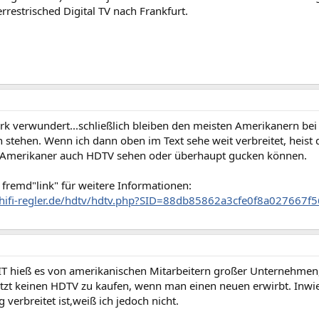
rrestrisched Digital TV nach Frankfurt.
rk verwundert...schließlich bleiben den meisten Amerikanern bei 
 stehen. Wenn ich dann oben im Text sehe weit verbreitet, heist 
 Amerikaner auch HDTV sehen oder überhaupt gucken können.
 fremd"link" für weitere Informationen:
hifi-regler.de/hdtv/hdtv.php?SID=88db85862a3cfe0f8a027667f
IT hieß es von amerikanischen Mitarbeitern großer Unternehmen
etzt keinen HDTV zu kaufen, wenn man einen neuen erwirbt. Inwie
 verbreitet ist,weiß ich jedoch nicht.