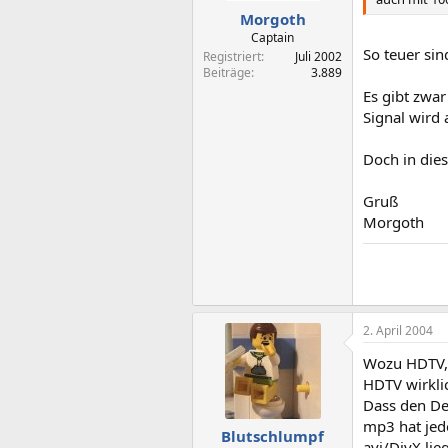
Morgoth
Captain
So teuer si
Registriert
Juli 2002
Beiträge
3.889
Es gibt zwar
Signal wird 
Doch in die
Gruß
Morgoth
2. April 2004
Wozu HDTV, 
HDTV wirkli
Dass den Deu
mp3 hat jed
Blutschlumpf
avi/DivX li