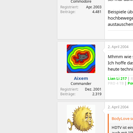
Commodore
Registriert
Apr. 2003
Beispiele üb
Beiträge
4.481
hochbewegen
austauschen.
2. April 2004
Mhmm wie sc
Ich hoffe d
heute techni
Aixem
Lian Li 217
|
R
PRO 4 TB
|
Po
Commander
Registriert
Dez. 2001
Beiträge
2.319
2. April 2004
BodyLove sc
HDTV ist ein
auch mit 10