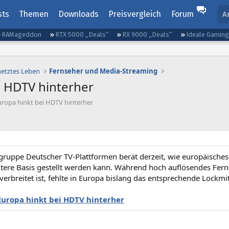
sts
Themen
Downloads
Preisvergleich
Forum
A
RAMageddon
RTX 5000 „Deals“
RX 9000 „Deals“
Ideale Gamin
netztes Leben
Fernseher und Media-Streaming
i HDTV hinterher
uropa hinkt bei HDTV hinterher
gruppe Deutscher TV-Plattformen berät derzeit, wie europäisches
eitere Basis gestellt werden kann. Während hoch auflösendes Fer
 verbreitet ist, fehlte in Europa bislang das entsprechende Lockmit
Europa hinkt bei HDTV hinterher