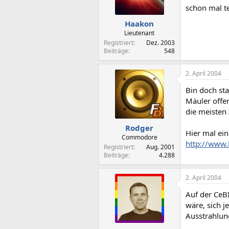
schon mal te
Haakon
Lieutenant
Registriert
Dez. 2003
Beiträge
548
2. April 2004
Bin doch sta
Mäuler offen
die meisten
Rodger
Hier mal ein
Commodore
http://www.
Registriert
Aug. 2001
Beiträge
4.288
2. April 2004
Auf der CeB
wäre, sich j
Ausstrahlung