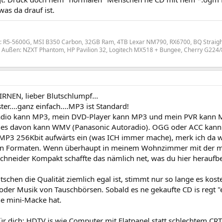
was da drauf ist.
: R5-5600G, MSI B350 Carbon, 32GB Ram, 4TB Lexar NM790, RX6700, BQ Straig
Außen: NZXT Phantom, HP Pavilion 32, Logitech MX518 + Bungee, Cherry G224/8
RNEN, lieber Blutschlumpf...
er....ganz einfach....MP3 ist Standard!
dio kann MP3, mein DVD-Player kann MP3 und mein PVR kann MP
nes davon kann WMV (Panasonic Autoradio). OGG oder ACC kann
ei MP3 256Kbit aufwärts ein (was ICH immer mache), merk ich da 
n Formaten. Wenn überhaupt in meinem Wohnzimmer mit der me
Schneider Kompakt schaffte das nämlich net, was du hier heraufb
schen die Qualität ziemlich egal ist, stimmt nur so lange es koste
oder Musik von Tauschbörsen. Sobald es ne gekaufte CD is regt "e
ne mini-Macke hat.
für dich: HDTV is wie Computer mit Flatpanel statt schlechtem CRT