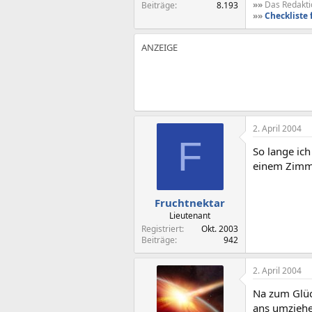
»»
Das Redaktio
Beiträge
8.193
»»
Checkliste 
2. April 2004
F
So lange ic
einem Zimme
Fruchtnektar
Lieutenant
Registriert
Okt. 2003
Beiträge
942
2. April 2004
Na zum Glück
ans umziehe