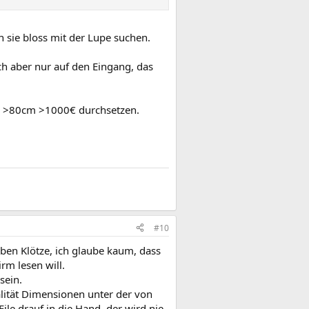
 sie bloss mit der Lupe suchen.
ich aber nur auf den Eingang, das
er >80cm >1000€ durchsetzen.
#10
ben Klötze, ich glaube kaum, dass
rm lesen will.
sein.
lität Dimensionen unter der von
e drauf in die Hand, der wird nie