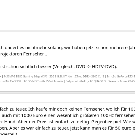
ch dauert es nichtmehr solang, wir haben jetzt schon mehrere Ja
ojektoren Fernseher...
 ist schon sichtlich besser (Vergleich: DVD -> HDTV-DVD).
0X
|
MSI MPG B550 Gaming Edge WIFI
|
32GB G.Skill Trident Z Neo DDR4-3600 CL16
|
Inno3d GeForce RTX 
cool MoRa-3 360
|
AC D5-NEXT with 150ml Aqualis
|
Fully controlled by AC QUADRO
|
Seasonic Focus PX-7
fach zu teuer. Ich kaufe mir doch keinen Fernseher, wo ich für 
 auch mit 1000 Euro einen wesentlich größeren 100Hz fernseher m
er Hand. Aber der Preis ist einfach zu deftig. Gegenbeispiel. Wie
ben. Aber es war einfach zu teuer. Jetzt kann man es für 50 euro ei
ngestellt.