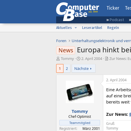
Ticker
Te
Podcast
Aktuelles
Leserartikel
Regeln
Foren
Unterhaltungselektronik und ver
Europa hinkt be
News
E
E
Tommy
2. April 2004
Zur News: E
r
r
1
2
Nächste
s
s
t
t
e
e
2. April 2004
l
l
Eine Arbeits
l
l
e
t
auf eine br
r
a
bereits weit
m
Tommy
Zur News:
Chef-Optimist
Teammitglied
Gruß
Tommy
Registriert
März 2001