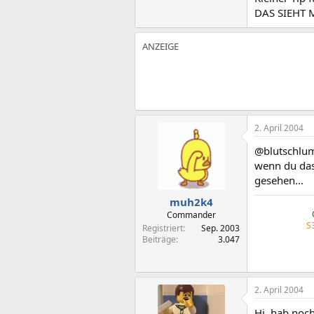
DAS SIEHT 
2. April 2004
@blutschlu
wenn du das 
gesehen...
muh2k4
Commander
S
Registriert
Sep. 2003
Beiträge
3.047
2. April 2004
Hi, hab noch