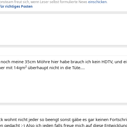
nsteam freut sich, wenn Leser selbst formulierte News
einschicken
.
für richtiges Posten
h noch meine 35cm Möhre hier habe brauch ich kein HDTV, und e
r mit 14qm² überhaupt nicht in die Tüte....
 wohnt nicht jeder so beengt sonst gäbe es gar keinen Fortschri
n gedacht :-) Also ich jeden falls freue mich auf diese Entwick