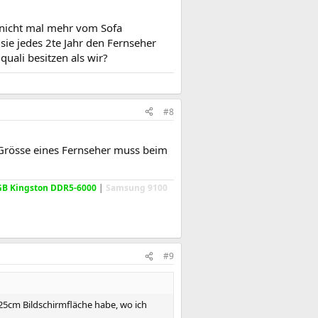
h nicht mal mehr vom Sofa
ie jedes 2te Jahr den Fernseher
uali besitzen als wir?
#8
 Grösse eines Fernseher muss beim
GB Kingston DDR5-6000
|
Samsung 9100
#9
 25cm Bildschirmfläche habe, wo ich