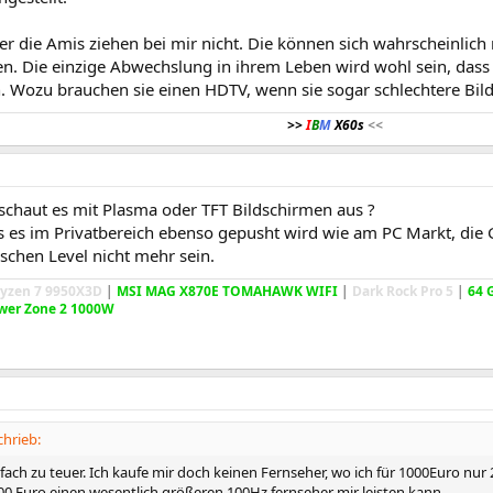
er die Amis ziehen bei mir nicht. Die können sich wahrscheinlic
. Die einzige Abwechslung in ihrem Leben wird wohl sein, dass s
 Wozu brauchen sie einen HDTV, wenn sie sogar schlechtere Bildq
>>
I
B
M
X60s
<<
haut es mit Plasma oder TFT Bildschirmen aus ?
as es im Privatbereich ebenso gepusht wird wie am PC Markt, die
schen Level nicht mehr sein.
yzen 7 9950X3D
|
MSI MAG X870E TOMAHAWK WIFI
|
Dark Rock Pro 5
|
64 
wer Zone 2 1000W
hrieb:
fach zu teuer. Ich kaufe mir doch keinen Fernseher, wo ich für 1000Euro nur
00 Euro einen wesentlich größeren 100Hz fernseher mir leisten kann.