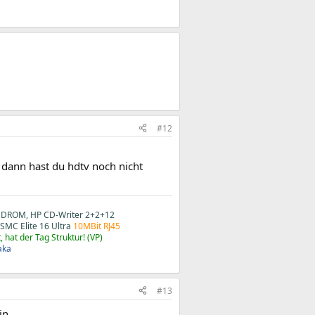
#12
, dann hast du hdtv noch nicht
CDROM, HP CD-Writer 2+2+12
SMC Elite 16 Ultra
10MBit RJ45
 hat der Tag Struktur! (VP)
aka
#13
in.