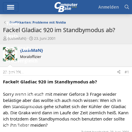
Hauptmenü
Anmelden
Grafikkarten: Probleme mit Nvidia
Ticker
Fackel Gladiac 920 im Standbymodus ab?
Tests
E
E
{LuSiMaN}
23. Juni 2001
r
r
Downloads
s
s
{LuSiMaN}
t
t
Moraloffizier
e
e
Preisvergleich
l
l
l
l
23. Juni 2001
#1
Forum
e
t
r
a
Fackelt Gladiac 920 im Standbymodus ab?
Aktuelles
m
Sorry wenn ich euch mit meiner Geforce 3 Frage wieder
Empfohlene Inhalte
belästige aber das wollte ich auch noch wissen: Wen ich in
Neue Beiträge
den Standbymodus gehe schaltet sich der Kühler der Gladiac
ab. Die Graka wird dann im Laufe der Zeit ziemlich heiß. Kann
Neueste Aktivitäten
ich trotzdem den Standbymodus noch benutzten oder sollte
ich ihn lieber meiden?
Leserartikel
Zuletzt bearbeitet:
23. Juni 2001