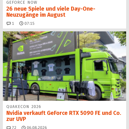
GEFORCE NOW
26 neue Spiele und viele Day-One-
Neuzugänge im August
Kommentare
1
07:15
QUAKECON 2026
Nvidia verkauft GeForce RTX 5090 FE und Co.
zur UVP
Kommentare
72
06.08.2026