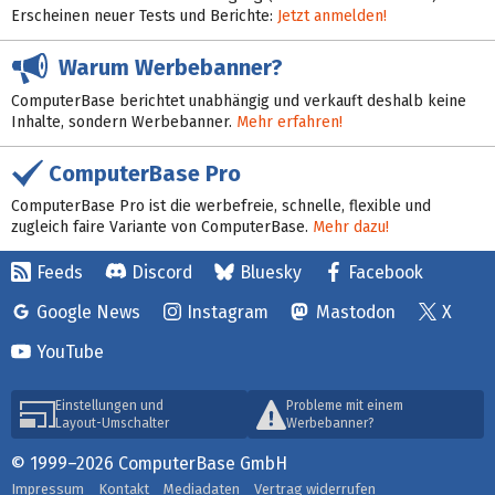
Erscheinen neuer Tests und Berichte:
Jetzt anmelden!
Warum Werbebanner?
ComputerBase berichtet unabhängig und verkauft deshalb keine
Inhalte, sondern Werbebanner.
Mehr erfahren!
ComputerBase Pro
ComputerBase Pro ist die werbefreie, schnelle, flexible und
zugleich faire Variante von ComputerBase.
Mehr dazu!
Feeds
Discord
Bluesky
Facebook
Google News
Instagram
Mastodon
X
YouTube
Einstellungen und
Probleme mit einem
Layout-Umschalter
Werbebanner?
© 1999–2026 ComputerBase GmbH
Impressum
Kontakt
Mediadaten
Vertrag widerrufen