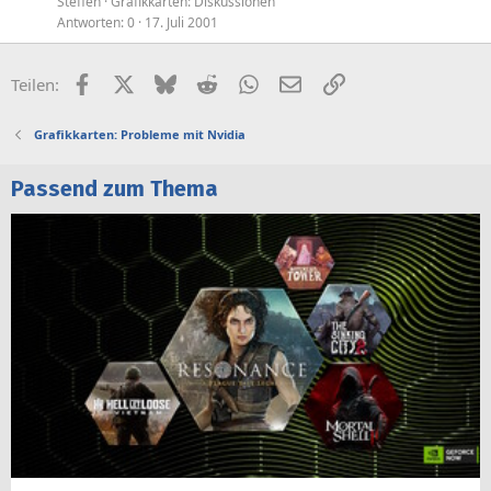
Steffen
Grafikkarten: Diskussionen
Antworten
0
17. Juli 2001
Facebook
X (Twitter)
Bluesky
Reddit
WhatsApp
E-Mail
Link
Teilen:
Grafikkarten: Probleme mit Nvidia
Passend zum Thema