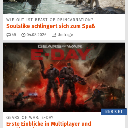
WIE GUT IST BEAST OF REINCARNATION?
Soulslike schlingert sich zum Spaß
Kommentare
45
04.08.2026
Umfrage
BERICHT
GEARS OF WAR: E-DAY
Erste Einblicke in Multiplayer und