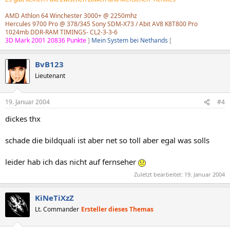
AMD Athlon 64 Winchester 3000+ @ 2250mhz
Hercules 9700 Pro @ 378/345 Sony SDM-X73 / Abit AV8 K8T800 Pro
1024mb DDR-RAM TIMINGS- CL2-3-3-6
3D Mark 2001 20836 Punkte
]
Mein System bei Nethands
[
BvB123
Lieutenant
19. Januar 2004
#4
dickes thx
schade die bildquali ist aber net so toll aber egal was solls
leider hab ich das nicht auf fernseher
Zuletzt bearbeitet:
19. Januar 2004
KiNeTiXzZ
Lt. Commander
Ersteller dieses Themas