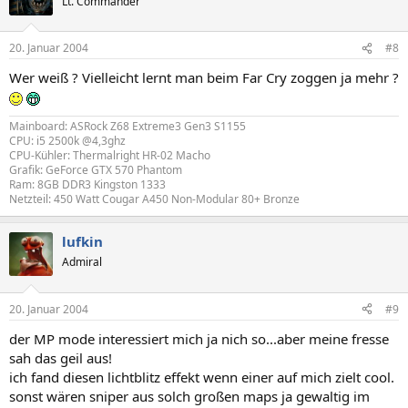
Lt. Commander
20. Januar 2004
#8
Wer weiß ? Vielleicht lernt man beim Far Cry zoggen ja mehr ?
Mainboard: ASRock Z68 Extreme3 Gen3 S1155
CPU: i5 2500k @4,3ghz
CPU-Kühler: Thermalright HR-02 Macho
Grafik: GeForce GTX 570 Phantom
Ram: 8GB DDR3 Kingston 1333
Netzteil: 450 Watt Cougar A450 Non-Modular 80+ Bronze
lufkin
Admiral
20. Januar 2004
#9
der MP mode interessiert mich ja nich so...aber meine fresse
sah das geil aus!
ich fand diesen lichtblitz effekt wenn einer auf mich zielt cool.
sonst wären sniper aus solch großen maps ja gewaltig im