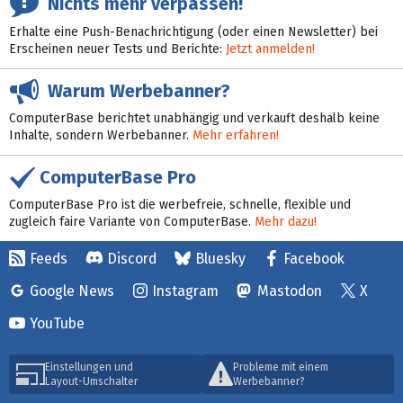
Nichts mehr verpassen!
Erhalte eine Push-Benachrichtigung (oder einen Newsletter) bei
Erscheinen neuer Tests und Berichte:
Jetzt anmelden!
Warum Werbebanner?
ComputerBase berichtet unabhängig und verkauft deshalb keine
Inhalte, sondern Werbebanner.
Mehr erfahren!
ComputerBase Pro
ComputerBase Pro ist die werbefreie, schnelle, flexible und
zugleich faire Variante von ComputerBase.
Mehr dazu!
Feeds
Discord
Bluesky
Facebook
Google News
Instagram
Mastodon
X
YouTube
Einstellungen und
Probleme mit einem
Layout-Umschalter
Werbebanner?