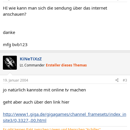
HI wie kann man sich die sendung über das internet
anschauen?
danke
mfg bvb123
KiNeTiXzZ
Lt. Commander
Ersteller dieses Themas
19. Januar 2004
#3
jo natürlich kannste mit online tv machen
geht aber auch über den link hier
http://www1.giga.de/gigagames/channel_framesets/index_in
site3/0,3327,,00.html
Es gibt keinen Pakt zwischen Löwen und Menschen "Achilles"