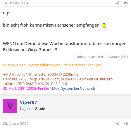
19. Januar 2004
#5
n.p.
bin echt froh kanns mitm Fernseher empfangen.
WENN die Demo diese Woche rauskommt gibt es sie morgen
Exklusiv bei Giga Games !!!
Zuletzt bearbeitet:
19. Januar 2004
Es gibt keinen Pakt zwischen Löwen und Menschen "Achilles"
AMD Athlon 64 Winchester 3000+ @ 2250mhz
Hercules 9700 Pro @ 378/345 Sony SDM-X73 / Abit AV8 K8T800 Pro
1024mb DDR-RAM TIMINGS- CL2-3-3-6
3D Mark 2001 20836 Punkte
]
Mein System bei Nethands
[
Viper87
V
Lt. Junior Grade
20. Januar 2004
#6