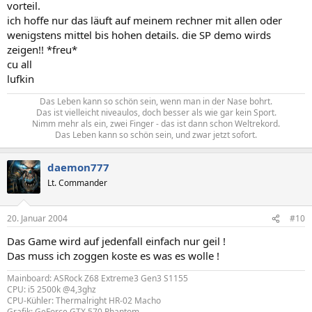
vorteil.
ich hoffe nur das läuft auf meinem rechner mit allen oder
wenigstens mittel bis hohen details. die SP demo wirds
zeigen!! *freu*
cu all
lufkin
Das Leben kann so schön sein, wenn man in der Nase bohrt.
Das ist vielleicht niveaulos, doch besser als wie gar kein Sport.
Nimm mehr als ein, zwei Finger - das ist dann schon Weltrekord.
Das Leben kann so schön sein, und zwar jetzt sofort.​
daemon777
Lt. Commander
20. Januar 2004
#10
Das Game wird auf jedenfall einfach nur geil !
Das muss ich zoggen koste es was es wolle !
Mainboard: ASRock Z68 Extreme3 Gen3 S1155
CPU: i5 2500k @4,3ghz
CPU-Kühler: Thermalright HR-02 Macho
Grafik: GeForce GTX 570 Phantom