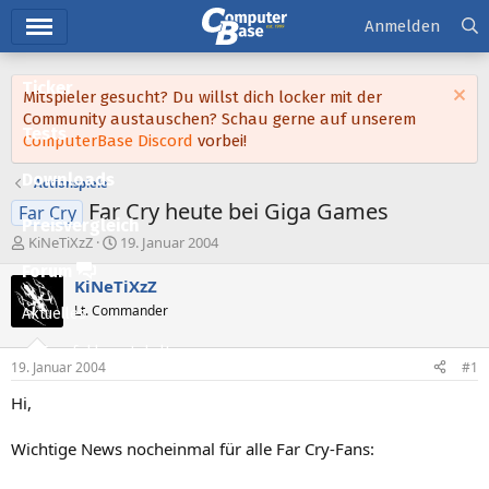
Hauptmenü
Anmelden
Ticker
Mitspieler gesucht? Du willst dich locker mit der
Community austauschen? Schau gerne auf unserem
Tests
ComputerBase Discord
vorbei!
Downloads
Actionspiele
Far Cry heute bei Giga Games
Far Cry
Preisvergleich
E
E
KiNeTiXzZ
19. Januar 2004
r
r
Forum
s
s
KiNeTiXzZ
t
t
Lt. Commander
Aktuelles
e
e
l
l
Empfohlene Inhalte
l
l
19. Januar 2004
#1
e
t
Neue Beiträge
r
a
Hi,
m
Neueste Aktivitäten
Wichtige News nocheinmal für alle Far Cry-Fans:
Leserartikel