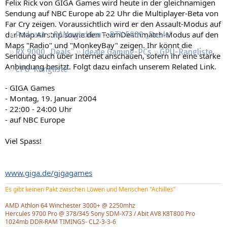
Felix Rick von GIGA Games wird heute in der gleichnamigen
Regeln
Sendung auf NBC Europe ab 22 Uhr die Multiplayer-Beta von
Far Cry zeigen. Voraussichtlich wird er den Assault-Modus auf
der Map Airstrip sowie den TeamDeathmatch-Modus auf den
Podcast
RAMageddon
RTX 5000 „Deals“
Maps "Radio" und "MonkeyBay" zeigen. Ihr könnt die
RX 9000 „Deals“
Ideale Gaming-PCs
GPU-Rangliste
Sendung auch über Internet anschauen, sofern ihr eine starke
Anbindung besitzt. Folgt dazu einfach unserem Related Link.
CPU-Rangliste
- GIGA Games
- Montag, 19. Januar 2004
- 22:00 - 24:00 Uhr
- auf NBC Europe
Viel Spass!
www.giga.de/gigagames
Es gibt keinen Pakt zwischen Löwen und Menschen "Achilles"
AMD Athlon 64 Winchester 3000+ @ 2250mhz
Hercules 9700 Pro @ 378/345 Sony SDM-X73 / Abit AV8 K8T800 Pro
1024mb DDR-RAM TIMINGS- CL2-3-3-6