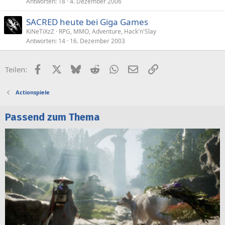
Antworten
18
4. Dezember 2006
SACRED heute bei Giga Games
KiNeTiXzZ
RPG, MMO, Adventure, Hack'n'Slay
Antworten
14
16. Dezember 2003
Facebook
X (Twitter)
Bluesky
Reddit
WhatsApp
E-Mail
Link
Teilen:
Actionspiele
Passend zum Thema