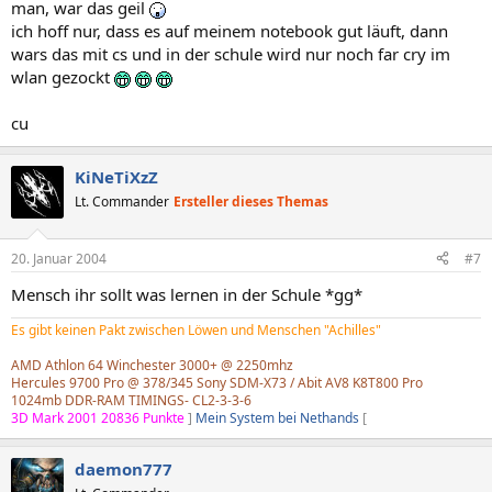
man, war das geil
ich hoff nur, dass es auf meinem notebook gut läuft, dann
wars das mit cs und in der schule wird nur noch far cry im
wlan gezockt
cu
KiNeTiXzZ
Lt. Commander
Ersteller dieses Themas
20. Januar 2004
#7
Mensch ihr sollt was lernen in der Schule *gg*
Es gibt keinen Pakt zwischen Löwen und Menschen "Achilles"
AMD Athlon 64 Winchester 3000+ @ 2250mhz
Hercules 9700 Pro @ 378/345 Sony SDM-X73 / Abit AV8 K8T800 Pro
1024mb DDR-RAM TIMINGS- CL2-3-3-6
3D Mark 2001 20836 Punkte
]
Mein System bei Nethands
[
daemon777