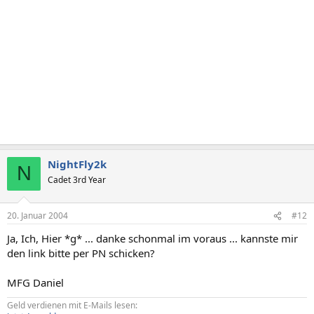
NightFly2k
N
Cadet 3rd Year
20. Januar 2004
#12
Ja, Ich, Hier *g* ... danke schonmal im voraus ... kannste mir
den link bitte per PN schicken?
MFG Daniel
Geld verdienen mit E-Mails lesen: