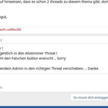
auf hinweisen, dass es schon 2 threads zu diesem thema gibt. do
ngut,
wa
Y
s co
NN
ect
E
d
02
 !
igentlich in den Abstimmer Threat !
l den Falschen button erwischt .. Sorry
rgendein Admin in den richtigen Threat verschieben. .. Danke
ON-
Du musst dich einloggen