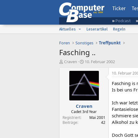
Ticker
Te
Podcast
Aktuelles
Leserartikel
Regeln
Foren
Sonstiges
Treffpunkt
Fasching ..
E
E
Craven
10. Februar 2002
r
r
s
s
10. Februar 20
t
t
Fasching is 
e
e
l
l
Is bei uns F
l
l
e
t
Ich war letz
Craven
r
a
Fantasielos
m
Cadet 3rd Year
schmiere sie
Registriert
Mai 2001
Alkohol zu 
Beiträge
42
Doch Gott se