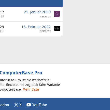
17
21. Januar 2009
C
127
cerasus
29
13. Februar 2002
350
deltafox
ComputerBase Pro
terBase Pro ist die werbefreie,
lle, flexible und zugleich faire Variante
ComputerBase.
Mehr dazu!
todon
X
YouTube