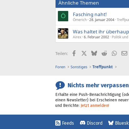
Ähnliche Themen
Fasching naht!
Ö
Ömerich
28. Januar 2004
Treffpu
Was haltet ihr überhaup
Airex
6. Februar 2002
Politik und
Facebook
X (Twitter)
Bluesky
Reddit
What
Teilen:
Foren
Sonstiges
Treffpunkt
Nichts mehr verpassen
Erhalte eine Push-Benachrichtigung (od
einen Newsletter) bei Erscheinen neuer
und Berichte:
Jetzt anmelden!
Feeds
Discord
Bluesk