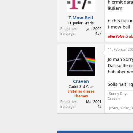
hiermit dar
äußern.
T-Mow-Beil
nichts für u
Lt. Junior Grade
t-mow-beil
Registriert
Jan. 2002
Beiträge
457
e
V
er
Y
o
N
e
i
S
al
11. Februar 20
Jo man Sorry
Das sollte e
hab aber woh
Craven
Solls halt i
Cadet 3rd Year
Ersteller dieses
-Sunny Day-
Themas
Craven
Registriert
Mai 2001
Beiträge
42
-JeSus_rOckz_