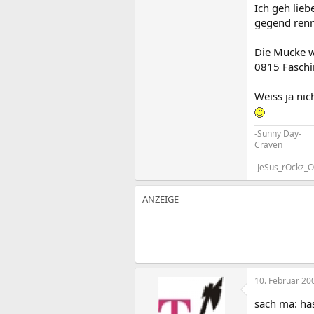
Ich geh lieb
gegend renn
Die Mucke wa
0815 Faschin
Weiss ja nich
-Sunny Day-
Craven
-JeSus_rOckz_
10. Februar 20
sach ma: has