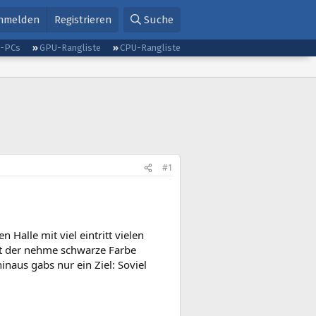
nmelden
Registrieren
Suche
g-PCs
GPU-Rangliste
CPU-Rangliste
#1
 Halle mit viel eintritt vielen
lt der nehme schwarze Farbe
inaus gabs nur ein Ziel: Soviel