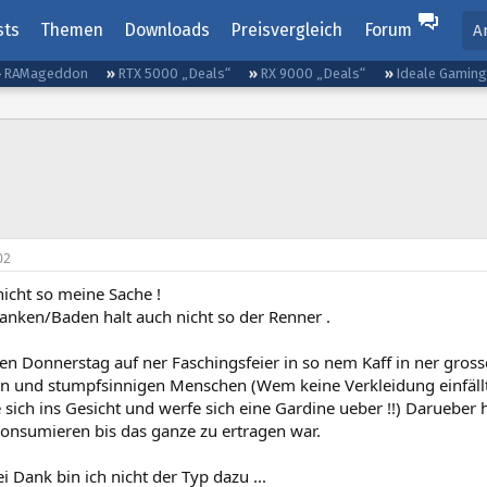
sts
Themen
Downloads
Preisvergleich
Forum
A
RAMageddon
RTX 5000 „Deals“
RX 9000 „Deals“
Ideale Gamin
02
nicht so meine Sache !
ranken/Baden halt auch nicht so der Renner .
ten Donnerstag auf ner Faschingsfeier in so nem Kaff in ner grossen
en und stumpfsinnigen Menschen (Wem keine Verkleidung einfäl
 sich ins Gesicht und werfe sich eine Gardine ueber !!) Darueber h
konsumieren bis das ganze zu ertragen war.
i Dank bin ich nicht der Typ dazu ...