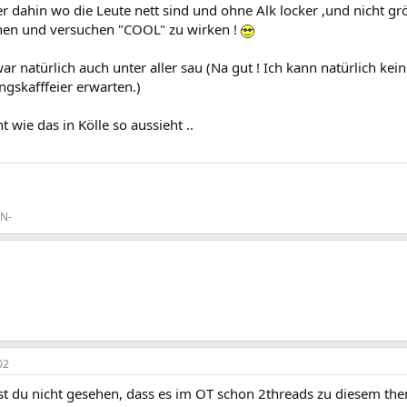
er dahin wo die Leute nett sind und ohne Alk locker ,und nicht g
en und versuchen "COOL" zu wirken !
r natürlich auch unter aller sau (Na gut ! Ich kann natürlich kei
gskafffeier erwarten.)
t wie das in Kölle so aussieht ..
ON-
02
t du nicht gesehen, dass es im OT schon 2threads zu diesem thema