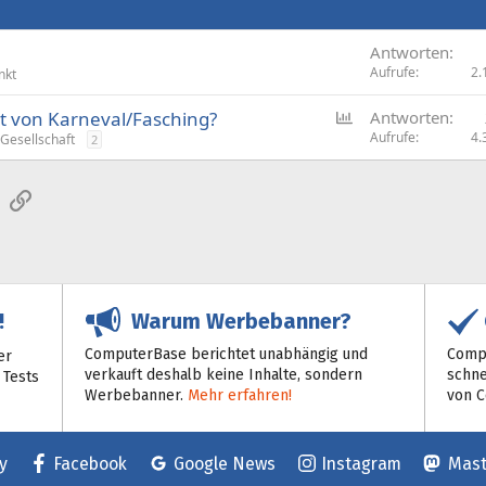
Antworten
Aufrufe
2.
nkt
U
t von Karneval/Fasching?
Antworten
m
Aufrufe
4.
 Gesellschaft
2
f
r
sApp
E-Mail
Link
a
g
e
Warum Werbebanner?
!
ComputerBase berichtet unabhängig und
Compu
er
verkauft deshalb keine Inhalte, sondern
schne
 Tests
Werbebanner.
Mehr erfahren!
von 
y
Facebook
Google News
Instagram
Mas