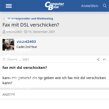
Hauptmenü
Anmelden
Internetprovider und Webhosting
Ticker
Fax mit DSL verschicken?
Tests
E
E
VRON2403
15. Dezember 2001
r
r
Downloads
s
s
VRON2403
t
t
Cadet 2nd Year
e
e
Preisvergleich
l
l
l
l
15. Dezember 2001
#1
Forum
e
t
r
a
fax mit dsl verschicken?
Aktuelles
m
kann mir jemand ein tip geben wie ich fax mit dsl verschicken
Empfohlene Inhalte
kann?
Neue Beiträge
Neueste Aktivitäten
Leserartikel