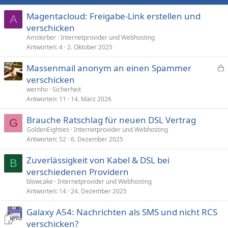
Magentacloud: Freigabe-Link erstellen und
A
verschicken
Amskirber
Internetprovider und Webhosting
Antworten
4
2. Oktober 2025
Massenmail anonym an einen Spammer
e
verschicken
s
wernho
Sicherheit
p
Antworten
11
14. März 2026
e
Brauche Ratschlag für neuen DSL Vertrag
r
G
GoldenEighties
Internetprovider und Webhosting
r
Antworten
52
6. Dezember 2025
t
Zuverlässigkeit von Kabel & DSL bei
B
verschiedenen Providern
blowcake
Internetprovider und Webhosting
Antworten
14
24. Dezember 2025
Galaxy A54: Nachrichten als SMS und nicht RCS
verschicken?