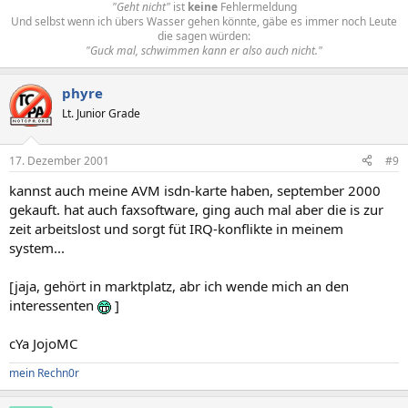
"Geht nicht"
ist
keine
Fehlermeldung
Und selbst wenn ich übers Wasser gehen könnte, gäbe es immer noch Leute
die sagen würden:
"Guck mal, schwimmen kann er also auch nicht."
phyre
Lt. Junior Grade
17. Dezember 2001
#9
kannst auch meine AVM isdn-karte haben, september 2000
gekauft. hat auch faxsoftware, ging auch mal aber die is zur
zeit arbeitslost und sorgt füt IRQ-konflikte in meinem
system...
[jaja, gehört in marktplatz, abr ich wende mich an den
interessenten
]
cYa JojoMC
mein Rechn0r