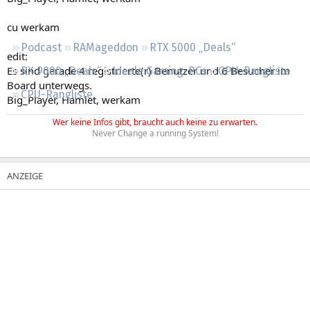
Regeln
cu werkam
Podcast
RAMageddon
RTX 5000 „Deals“
edit:
Es sind gerade 4 registrierte(r) Benutzer und 6 Besucher im
RX 9000 „Deals“
Ideale Gaming-PCs
GPU-Rangliste
Board unterwegs.
CPU-Rangliste
Big_Player, Hamlet, werkam
Wer keine Infos gibt, braucht auch keine zu erwarten.
Never Change a running System!