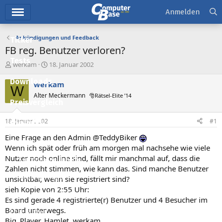
Hauptmenü
Anmelden
Ankündigungen und Feedback
Ticker
FB reg. Benutzer verloren?
Tests
E
E
werkam
18. Januar 2002
r
r
Downloads
s
s
werkam
W
t
t
Alter Meckermann
🎅Rätsel-Elite ’14
e
e
Preisvergleich
l
l
l
l
18. Januar 2002
#1
Forum
e
t
r
a
Eine Frage an den Admin @TeddyBiker
Aktuelles
m
Wenn ich spät oder früh am morgen mal nachsehe wie viele
Nutzer noch online sind, fällt mir manchmal auf, dass die
Empfohlene Inhalte
Zahlen nicht stimmen, wie kann das. Sind manche Benutzer
Neue Beiträge
unsichtbar, wenn sie registriert sind?
sieh Kopie von 2:55 Uhr:
Neueste Aktivitäten
Es sind gerade 4 registrierte(r) Benutzer und 4 Besucher im
Board unterwegs.
Leserartikel
Big_Player, Hamlet, werkam