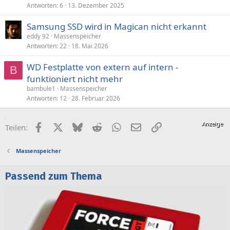
Antworten
6
13. Dezember 2025
Samsung SSD wird in Magican nicht erkannt
eddy 92
Massenspeicher
Antworten
22
18. Mai 2026
WD Festplatte von extern auf intern -
B
funktioniert nicht mehr
bambule1
Massenspeicher
Antworten
12
28. Februar 2026
Facebook
X (Twitter)
Bluesky
Reddit
WhatsApp
E-Mail
Link
Teilen:
Massenspeicher
Passend zum Thema