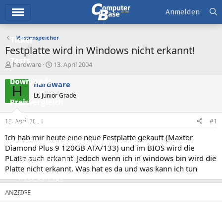
Hauptmenü
Anmelden
Massenspeicher
Ticker
Festplatte wird in Windows nicht erkannt!
Tests
E
E
hardware
13. April 2004
r
r
Downloads
s
s
hardware
H
t
t
Lt. Junior Grade
e
e
Preisvergleich
l
l
l
l
13. April 2004
#1
Forum
e
t
r
a
Ich hab mir heute eine neue Festplatte gekauft (Maxtor
Aktuelles
m
Diamond Plus 9 120GB ATA/133) und im BIOS wird die
PLatte auch erkannt. Jedoch wenn ich in windows bin wird die
Empfohlene Inhalte
Platte nicht erkannt. Was hat es da und was kann ich tun
Neue Beiträge
Neueste Aktivitäten
Leserartikel