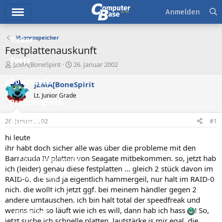
Hauptmenü
Anmelden
Massenspeicher
Ticker
Festplattenauskunft
Tests
E
E
]ZMA[BoneSpirit
26. Januar 2002
r
r
Downloads
s
s
]ZMA[BoneSpirit
t
t
Lt. Junior Grade
e
e
Preisvergleich
l
l
l
l
26. Januar 2002
#1
Forum
e
t
r
a
hi leute
Aktuelles
m
ihr habt doch sicher alle was über die probleme mit den
Barracuda IV platten von Seagate mitbekommen. so, jetzt hab
Empfohlene Inhalte
ich (leider) genau diese festplatten ... gleich 2 stück davon im
Neue Beiträge
RAID-0. die sind ja eigentlich hammergeil, nur halt im RAID-0
nich. die wollt ich jetzt ggf. bei meinem händler gegen 2
Neueste Aktivitäten
andere umtauschen. ich bin halt total der speedfreak und
wenns nich so läuft wie ich es will, dann hab ich hass
! So,
Leserartikel
jetzt suche ich schnelle platten. lautstärke is mir egal, die