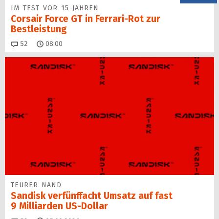
IM TEST VOR 15 JAHREN
Corsair Force GT in Ferrari-Rot zur
Bestleistung
Kommentare
52
08:00
TEURER NAND
Sandisk verfünffacht Umsatz auf fast
9 Milliarden US-Dollar