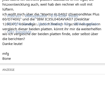
Regeln
hitzeentwicklung auch, weil hab den rechner eh voll mit
lüftern.
ich wollt mich über die "Maxtor 6L040J2 (DiamondMax Plus
Podcast
RAMageddon
RTX 5000 „Deals“
60/D740X)" und die "IBM IC35L040AVVA07 (DeskStar
120GXP)" erkundigen. jedoch find ich nirgends nen genauen
RX 9000 „Deals“
Ideale Gaming-PCs
GPU-Rangliste
vergleich dieser beiden platten. könnt ihr mir da weiterhelfen
CPU-Rangliste
wo ich vergleiche der beiden platten finde, oder selbst über
die berichten?
Danke leute!
mfg
Bone