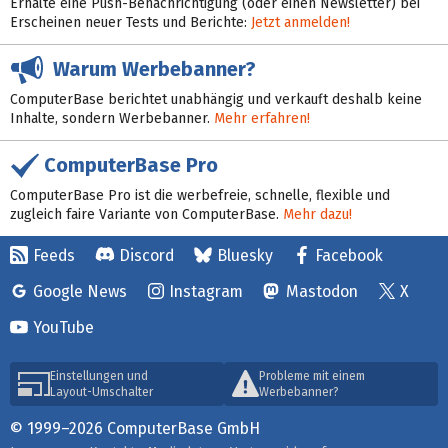
Erhalte eine Push-Benachrichtigung (oder einen Newsletter) bei
Erscheinen neuer Tests und Berichte:
Jetzt anmelden!
Warum Werbebanner?
ComputerBase berichtet unabhängig und verkauft deshalb keine
Inhalte, sondern Werbebanner.
Mehr erfahren!
ComputerBase Pro
ComputerBase Pro ist die werbefreie, schnelle, flexible und
zugleich faire Variante von ComputerBase.
Mehr dazu!
Feeds
Discord
Bluesky
Facebook
Google News
Instagram
Mastodon
X
YouTube
Einstellungen und
Probleme mit einem
Layout-Umschalter
Werbebanner?
© 1999–2026 ComputerBase GmbH