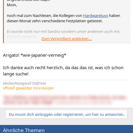
Moin,
noch mal zum Nachlesen, die Kollegen von
Hardwareluxx
haben
diesen Monat zehn verschiedene Festplatten getestet.
Es wurde nicht nur mit Sandra sondern unter anderem auch mit
HDTach getestet.
Zum Vergrößern anklicken....
Meiner Meinung nach recht aussagekräftige Tests.
Arigato! *wie-Japaner-verneig*
Ich danke auch recht herzlich, da das das ist, was ich schon
lange suche!
Hochachtungsvoll Ostfriese
offiziell gewählter Forenkasper
"Das Publikum verwechselt leicht den, welcher im Trüben fischt, mit dem,
welcher aus der Tiefe schöpft."
DasNietzscheEntchen (15.10.1844-25.08.1900)
Du musst dich einloggen oder registrieren, um hier zu antworten.
Ähnliche Themen