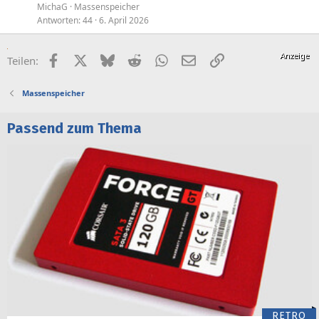
MichaG
Massenspeicher
Antworten
44
6. April 2026
Facebook
X (Twitter)
Bluesky
Reddit
WhatsApp
E-Mail
Link
Teilen:
Massenspeicher
Passend zum Thema
RETRO