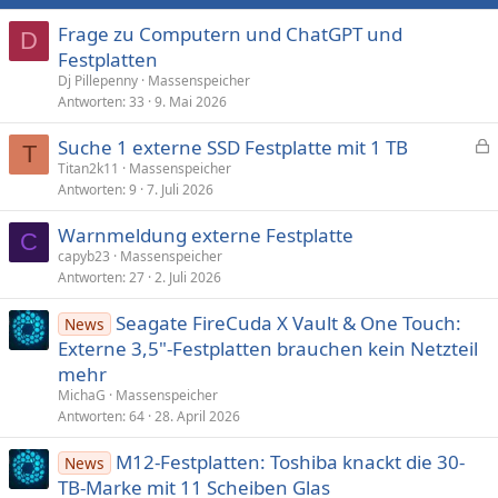
Frage zu Computern und ChatGPT und
D
Festplatten
Dj Pillepenny
Massenspeicher
Antworten
33
9. Mai 2026
Suche 1 externe SSD Festplatte mit 1 TB
T
e
Titan2k11
Massenspeicher
Antworten
9
7. Juli 2026
s
p
Warnmeldung externe Festplatte
e
C
capyb23
Massenspeicher
r
Antworten
27
2. Juli 2026
r
t
Seagate FireCuda X Vault & One Touch:
News
Externe 3,5"-Festplatten brauchen kein Netzteil
mehr
MichaG
Massenspeicher
Antworten
64
28. April 2026
M12-Festplatten: Toshiba knackt die 30-
News
TB-Marke mit 11 Scheiben Glas