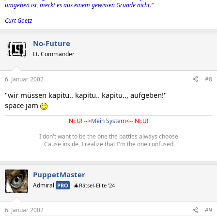
umgeben ist, merkt es aus einem gewissen Grunde nicht.“
Curt Goetz
No-Future
Lt. Commander
6. Januar 2002
#8
"wir müssen kapitu.. kapitu.. kapitu.., aufgeben!"
space jam
NEU! -->
Mein System
<-- NEU!
I don't want to be the one the battles always choose
Cause inside, I realize that I'm the one confused
PuppetMaster
Admiral
PRO
🎄Rätsel-Elite ’24
6. Januar 2002
#9