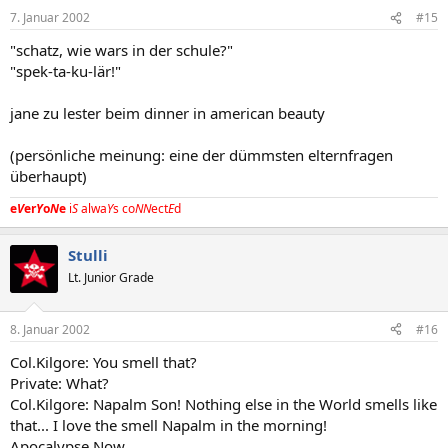
7. Januar 2002
#15
"schatz, wie wars in der schule?"
"spek-ta-ku-lär!"
jane zu lester beim dinner in american beauty
(persönliche meinung: eine der dümmsten elternfragen
überhaupt)
e
V
er
Y
o
N
e
i
S
alwa
Y
s co
NN
ect
E
d
Stulli
Lt. Junior Grade
8. Januar 2002
#16
Col.Kilgore: You smell that?
Private: What?
Col.Kilgore: Napalm Son! Nothing else in the World smells like
that... I love the smell Napalm in the morning!
Apocalypse Now