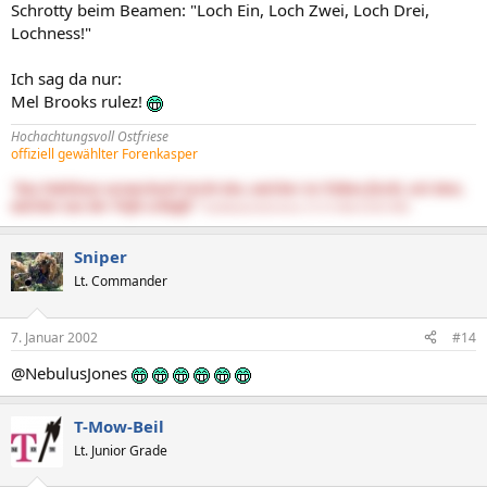
Schrotty beim Beamen: "Loch Ein, Loch Zwei, Loch Drei,
Lochness!"
Ich sag da nur:
Mel Brooks rulez!
Hochachtungsvoll Ostfriese
offiziell gewählter Forenkasper
"Das Publikum verwechselt leicht den, welcher im Trüben fischt, mit dem,
welcher aus der Tiefe schöpft."
DasNietzscheEntchen (15.10.1844-25.08.1900)
Sniper
Lt. Commander
7. Januar 2002
#14
@NebulusJones
T-Mow-Beil
Lt. Junior Grade