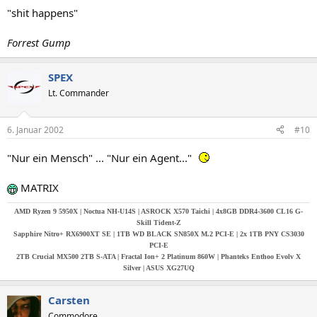
"shit happens"
Forrest Gump
SPEX
Lt. Commander
6. Januar 2002
#10
"Nur ein Mensch" ... "Nur ein Agent..."
MATRIX
AMD Ryzen 9 5950X | Noctua NH-U14S | ASROCK X570 Taichi | 4x8GB DDR4-3600 CL16 G-
Skill Tident-Z
Sapphire Nitro+ RX6900XT SE | 1TB WD BLACK SN850X M.2 PCI-E | 2x 1TB PNY CS3030
PCI-E
2TB Crucial MX500 2TB S-ATA |
Fractal Ion+ 2 Platinum 860W | Phanteks Enthoo Evolv X
Silver | ASUS XG27UQ
Carsten
Commodore