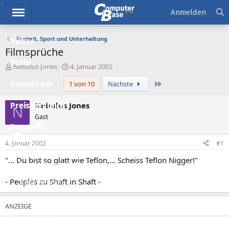
Hauptmenü
Anmelden
Freizeit, Sport und Unterhaltung
Ticker
Filmsprüche
Tests
E
E
Nebulus Jones
4. Januar 2002
r
r
Letzte
Downloads
1 von 10
Nächste
s
s
t
t
e
e
Nebulus Jones
Preisvergleich
N
l
l
Gast
l
l
Forum
e
t
r
a
4. Januar 2002
#1
Aktuelles
m
"... Du bist so glatt wie Teflon,... Scheiss Teflon Nigger!"
Empfohlene Inhalte
- Peoples zu Shaft in Shaft -
Neue Beiträge
Neueste Aktivitäten
Leserartikel