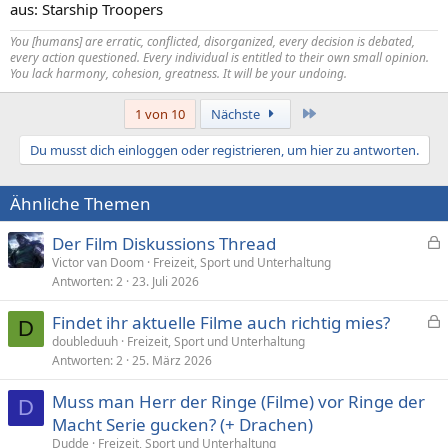
aus: Starship Troopers
You [humans] are erratic, conflicted, disorganized, every decision is debated,
every action questioned. Every individual is entitled to their own small opinion.
You lack harmony, cohesion, greatness. It will be your undoing.
Letzte
1 von 10
Nächste
Du musst dich einloggen oder registrieren, um hier zu antworten.
Ähnliche Themen
Der Film Diskussions Thread
e
Victor van Doom
Freizeit, Sport und Unterhaltung
Antworten
2
23. Juli 2026
s
p
Findet ihr aktuelle Filme auch richtig mies?
e
D
e
doubleduuh
Freizeit, Sport und Unterhaltung
r
Antworten
2
25. März 2026
s
r
p
t
Muss man Herr der Ringe (Filme) vor Ringe der
e
D
Macht Serie gucken? (+ Drachen)
r
Dudde
Freizeit, Sport und Unterhaltung
r