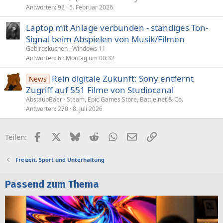
Antworten
92
5. Februar 2026
t
Laptop mit Anlage verbunden - ständiges Ton-
Signal beim Abspielen von Musik/Filmen
Gebirgskuchen
Windows 11
Antworten
6
Montag um 00:32
Rein digitale Zukunft: Sony entfernt
News
Zugriff auf 551 Filme von Studiocanal
AbstaubBaer
Steam, Epic Games Store, Battle.net & Co.
Antworten
270
8. Juli 2026
Facebook
X (Twitter)
Bluesky
Reddit
WhatsApp
E-Mail
Link
Teilen:
Freizeit, Sport und Unterhaltung
Passend zum Thema