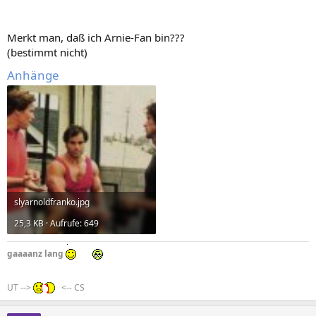
Merkt man, daß ich Arnie-Fan bin???
(bestimmt nicht)
Anhänge
slyarnoldfranko.jpg
25,3 KB · Aufrufe: 649
gaaaanz lang
UT -->
<-- CS