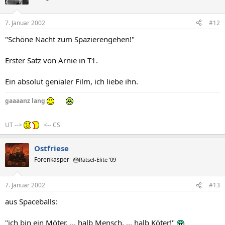
7. Januar 2002
#12
"Schöne Nacht zum Spazierengehen!"
Erster Satz von Arnie in T1.
Ein absolut genialer Film, ich liebe ihn.
gaaaanz lang
UT -->
<-- CS
Ostfriese
Forenkasper
🎂Rätsel-Elite ’09
7. Januar 2002
#13
aus Spaceballs:
"ich bin ein Möter, ... halb Mensch, ... halb Köter!"