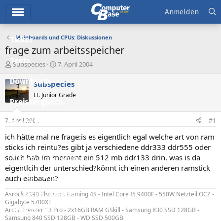
Hauptmenü
Anmelden
Mainboards und CPUs: Diskussionen
Ticker
frage zum arbeitsspeicher
Tests
E
E
Subspecies
7. April 2004
r
r
Downloads
s
s
Subspecies
t
t
Lt. Junior Grade
e
e
Preisvergleich
l
l
l
l
7. April 2004
#1
Forum
e
t
r
a
ich hätte mal ne frage:is es eigentlich egal welche art von ram
Aktuelles
m
sticks ich reintu?es gibt ja verschiedene ddr333 ddr555 oder
so.ich hab im moment ein 512 mb ddr133 drin. was is da
Empfohlene Inhalte
eigentlcih der unterschied?könnt ich einen anderen ramstick
Neue Beiträge
auch einbauen?
Neueste Aktivitäten
Asrock Z390 Phantom Gaming 4S - Intel Core I5 9400F - 550W Netzteil OCZ -
Gigabyte 5700XT
Arctic Freezer 13 Pro - 2x16GB RAM GSkill - Samsung 830 SSD 128GB -
Leserartikel
Samsung 840 SSD 128GB - WD SSD 500GB