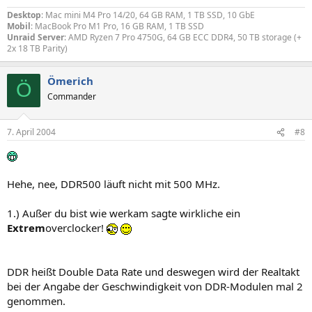
Desktop
: Mac mini M4 Pro 14/20, 64 GB RAM, 1 TB SSD, 10 GbE
Mobil
: MacBook Pro M1 Pro, 16 GB RAM, 1 TB SSD
Unraid Server
: AMD Ryzen 7 Pro 4750G, 64 GB ECC DDR4, 50 TB storage (+
2x 18 TB Parity)
Ömerich
Ö
Commander
7. April 2004
#8
Hehe, nee, DDR500 läuft nicht mit 500 MHz.
1.) Außer du bist wie werkam sagte wirkliche ein
Extrem
overclocker!
DDR heißt Double Data Rate und deswegen wird der Realtakt
bei der Angabe der Geschwindigkeit von DDR-Modulen mal 2
genommen.