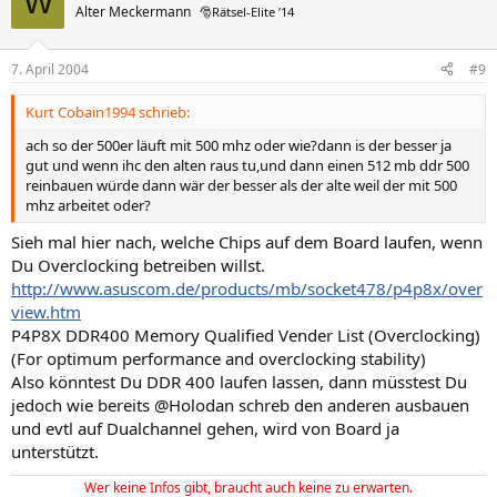
W
Alter Meckermann
🎅Rätsel-Elite ’14
7. April 2004
#9
Kurt Cobain1994 schrieb:
ach so der 500er läuft mit 500 mhz oder wie?dann is der besser ja
gut und wenn ihc den alten raus tu,und dann einen 512 mb ddr 500
reinbauen würde dann wär der besser als der alte weil der mit 500
mhz arbeitet oder?
Sieh mal hier nach, welche Chips auf dem Board laufen, wenn
Du Overclocking betreiben willst.
http://www.asuscom.de/products/mb/socket478/p4p8x/over
view.htm
P4P8X DDR400 Memory Qualified Vender List (Overclocking)
(For optimum performance and overclocking stability)
Also könntest Du DDR 400 laufen lassen, dann müsstest Du
jedoch wie bereits @Holodan schreb den anderen ausbauen
und evtl auf Dualchannel gehen, wird von Board ja
unterstützt.
Wer keine Infos gibt, braucht auch keine zu erwarten.