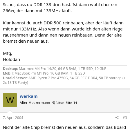
Sicher, dass du DDR 133 drin hast. Ist dann wohl eher ein
266er, der dann mit 133MHz läuft.
Klar kannst du auch DDR 500 reinbauen, aber der läuft dann
mit nur 133MHz. Also wenn dann würde ich den alten riegel
rausnehmen und dann nen neuen reinbauen. Denn der alte
bremst den neuen aus.
Mfg,
Holodan
Desktop
: Mac mini M4 Pro 14/20, 64 GB RAM, 1 TB SSD, 10 GbE
Mobil
: MacBook Pro M1 Pro, 16 GB RAM, 1 TB SSD
Unraid Server
: AMD Ryzen 7 Pro 4750G, 64 GB ECC DDR4, 50 TB storage (+
2x 18 TB Parity)
werkam
W
Alter Meckermann
🎅Rätsel-Elite ’14
7. April 2004
#3
Nicht der alte Chip bremst den neuen aus, sondern das Board