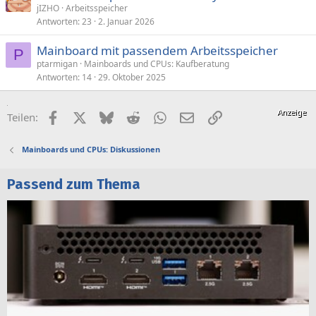
jIZHO
Arbeitsspeicher
Antworten
23
2. Januar 2026
Mainboard mit passendem Arbeitsspeicher
P
ptarmigan
Mainboards und CPUs: Kaufberatung
Antworten
14
29. Oktober 2025
Facebook
X (Twitter)
Bluesky
Reddit
WhatsApp
E-Mail
Link
Teilen:
Mainboards und CPUs: Diskussionen
Passend zum Thema