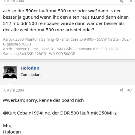
7. April 2004
#6
ach so der 500er läuft mit 500 mhz oder wie?dann is der
besser ja gut und wenn ihc den alten raus tu,und dann einen
512 mb ddr 500 reinbauen würde dann wär der besser als
der alte weil der mit 500 mhz arbeitet oder?
Asrock Z390 Phantom Gaming 4S - Intel Core I5 9400F - 550W Netzteil OCZ -
Gigabyte 5700XT
Arctic Freezer 13 Pro - 2x16GB RAM GSkill - Samsung 830 SSD 128GB -
Samsung 840 SSD 128GB - WD SSD 500GB
Holodan
Commodore
7. April 2004
#7
@werkam: sorry, kenne das board nich
@Kurt Cobain1994: ne, der DDR 500 läuft mit 250MHz
Mfg,
Holodan