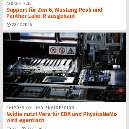
AIDA64 8.35
Support für Zen 6, Mustang Peak und
Panther Lake-R ausgebaut
28.07.2026
CHIPDESIGN UND ENGINEERING
Nvidia nutzt Vera für EDA und PhysicsNeMo
wird agentisch
Kommentare