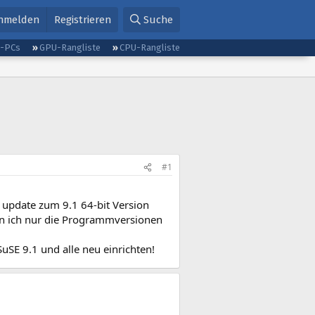
nmelden
Registrieren
Suche
g-PCs
GPU-Rangliste
CPU-Rangliste
#1
 update zum 9.1 64-bit Version
ann ich nur die Programmversionen
SuSE 9.1 und alle neu einrichten!