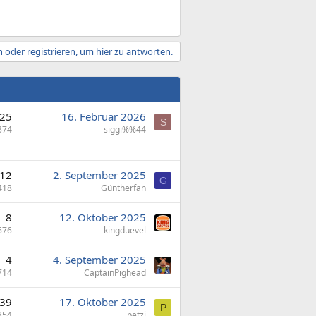
 oder registrieren, um hier zu antworten.
25
16. Februar 2026
S
374
siggi%%44
12
2. September 2025
G
418
Güntherfan
8
12. Oktober 2025
676
kingduevel
4
4. September 2025
714
CaptainPighead
39
17. Oktober 2025
P
854
petzi