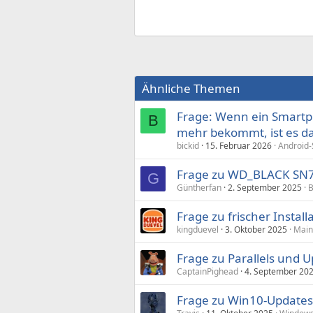
Ähnliche Themen
Frage: Wenn ein Smartph
B
mehr bekommt, ist es d
bickid
15. Februar 2026
Android-
Frage zu WD_BLACK SN7
G
Güntherfan
2. September 2025
B
Frage zu frischer Instal
kingduevel
3. Oktober 2025
Main
Frage zu Parallels und 
CaptainPighead
4. September 20
Frage zu Win10-Update