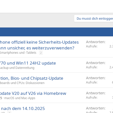
Du musst dich einloggen
one offiziell keine Sicherheits-Updates
Antworten
Aufrufe
2.
ann unsicher, es weiterzuverwenden?
Smartphones und -Tablets
2
70 und Win11 24H2 update
Antworten
Aufrufe
2.
ackup und Datenrettung
lation, Bios- und Chipsatz-Update
Antworten
Aufrufe
boards und CPUs: Diskussionen
Update V20 auf V26 via Homebrew
Antworten
Aufrufe
25
macOS und Mac-Apps
s nach dem 14.10.2025
Antworten
Aufrufe
2.