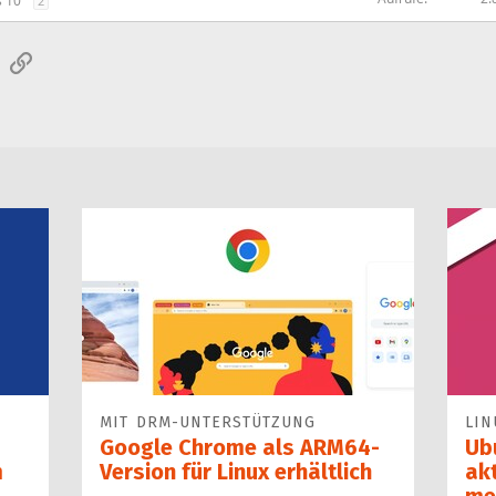
 10
2
sApp
E-Mail
Link
MIT DRM-UNTERSTÜTZUNG
LIN
Google Chrome als ARM64-
Ub
m
Version für Linux erhältlich
ak