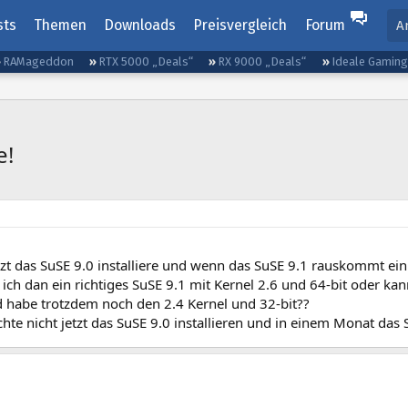
sts
Themen
Downloads
Preisvergleich
Forum
A
RAMageddon
RTX 5000 „Deals“
RX 9000 „Deals“
Ideale Gamin
e!
tzt das SuSE 9.0 installiere und wenn das SuSE 9.1 rauskommt ein
ich dan ein richtiges SuSE 9.1 mit Kernel 2.6 und 64-bit oder k
 habe trotzdem noch den 2.4 Kernel und 32-bit??
hte nicht jetzt das SuSE 9.0 installieren und in einem Monat das 