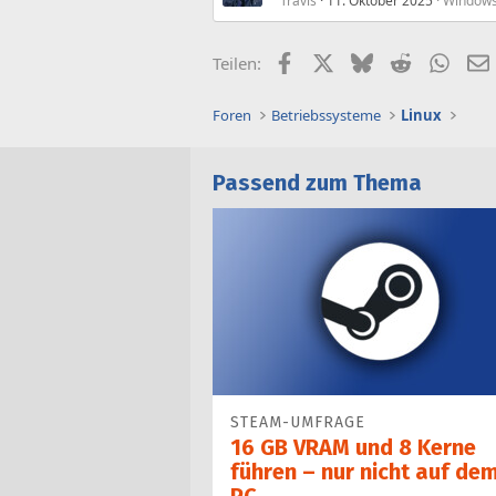
Travis
11. Oktober 2025
Windows
Facebook
X (Twitter)
Bluesky
Reddit
What
Teilen:
Foren
Betriebssysteme
Linux
Passend zum Thema
STEAM-UMFRAGE
16 GB VRAM und 8 Kerne
führen – nur nicht auf de