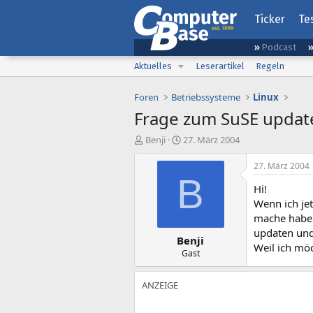
Ticker
Te
Podcast
Aktuelles
Leserartikel
Regeln
Foren
Betriebssysteme
Linux
Frage zum SuSE updat
E
E
Benji
27. März 2004
r
r
s
s
27. März 2004
t
t
B
Hi!
e
e
l
l
Wenn ich je
l
l
mache habe 
e
t
updaten und
Benji
r
a
Weil ich möc
m
Gast