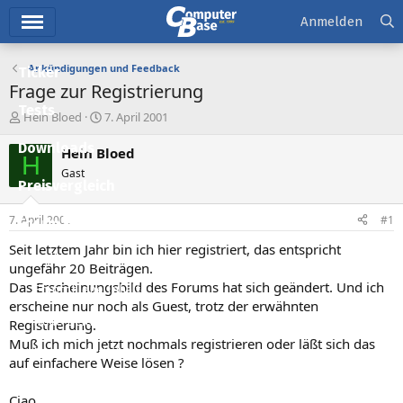
Hauptmenü
Anmelden
Ankündigungen und Feedback
Ticker
Frage zur Registrierung
Tests
E
E
Hein Bloed
7. April 2001
r
r
Downloads
s
s
Hein Bloed
H
t
t
Gast
e
e
Preisvergleich
l
l
l
l
7. April 2001
#1
Forum
e
t
r
a
Seit letztem Jahr bin ich hier registriert, das entspricht
Aktuelles
m
ungefähr 20 Beiträgen.
Das Erscheinungsbild des Forums hat sich geändert. Und ich
Empfohlene Inhalte
erscheine nur noch als Guest, trotz der erwähnten
Neue Beiträge
Registrierung.
Muß ich mich jetzt nochmals registrieren oder läßt sich das
Neueste Aktivitäten
auf einfachere Weise lösen ?
Leserartikel
Ciao.