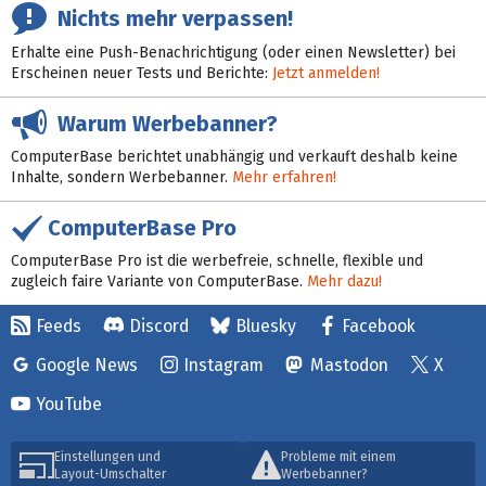
Nichts mehr verpassen!
Erhalte eine Push-Benachrichtigung (oder einen Newsletter) bei
Erscheinen neuer Tests und Berichte:
Jetzt anmelden!
Warum Werbebanner?
ComputerBase berichtet unabhängig und verkauft deshalb keine
Inhalte, sondern Werbebanner.
Mehr erfahren!
ComputerBase Pro
ComputerBase Pro ist die werbefreie, schnelle, flexible und
zugleich faire Variante von ComputerBase.
Mehr dazu!
Feeds
Discord
Bluesky
Facebook
Google News
Instagram
Mastodon
X
YouTube
Einstellungen und
Probleme mit einem
Layout-Umschalter
Werbebanner?