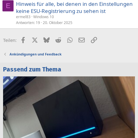
Hinweis für alle, bei denen in den Einstellungen
E
keine ESU-Registrierung zu sehen ist
ermel83
Windows 10
Antworten
19
20. Oktober 2025
Facebook
X (Twitter)
Bluesky
Reddit
WhatsApp
E-Mail
Link
Teilen:
Ankündigungen und Feedback
Passend zum Thema