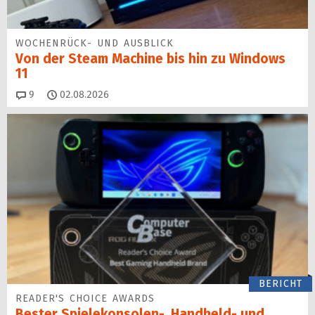
WOCHENRÜCK- UND AUSBLICK
Von der Steam Machine bis hin zu Windows
11
Kommentare
9
02.08.2026
BERICHT
READER'S CHOICE AWARDS
Bester Spielekonsolen-, Handheld- und