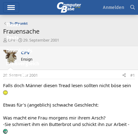
Hauptmenü
Anmelden
Treffpunkt
Ticker
Frauensache
Tests
E
E
CPV
29. September 2001
r
r
Downloads
s
s
CPV
t
t
Ensign
e
e
Preisvergleich
l
l
l
l
29. September 2001
#1
Forum
e
t
r
a
Falls doch Männer diesen Tread lesen sollten nicht böse sein
Aktuelles
m
Empfohlene Inhalte
Etwas für's (angeblich) schwache Geschlecht:
Neue Beiträge
Was macht eine Frau morgens mir ihrem Arsch?
Neueste Aktivitäten
-Sie schmiert ihm ein Butterbrot und schickt ihn zur Arbeit -
Leserartikel