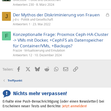
r
Antworten
230
8. März 2024
t
Der Mythos der Diskriminierung von Frauen
J
e
j-d-s
Politik und Gesellschaft
Antworten
1
23. Mai 2022
s
p
Konzeptionalle Frage: Proxmox Ceph-HA-Cluster
e
F
-> VMs mit Docker, +CephFS als Datenspeicher
r
für Container/VMs, +Backups?
r
t
Frazze
Virtualisierung und Emulation
Antworten
12
10. Dezember 2024
Facebook
X (Twitter)
Bluesky
Reddit
WhatsApp
E-Mail
Link
Teilen:
Treffpunkt
Nichts mehr verpassen!
Erhalte eine Push-Benachrichtigung (oder einen Newsletter) bei
Erscheinen neuer Tests und Berichte:
Jetzt anmelden!