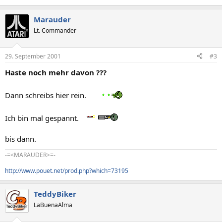
Marauder
Lt. Commander
29. September 2001
#3
Haste noch mehr davon ???
Dann schreibs hier rein.
Ich bin mal gespannt.
bis dann.
-=<MARAUDER>=-
http://www.pouet.net/prod.php?which=73195
TeddyBiker
LaBuenaAlma