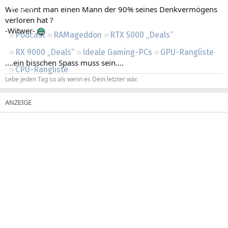
Regeln
Wie nennt man einen Mann der 90% seines Denkvermögens
verloren hat ?
-Witwer-
Podcast
RAMageddon
RTX 5000 „Deals“
RX 9000 „Deals“
Ideale Gaming-PCs
GPU-Rangliste
....ein bisschen Spass muss sein....
CPU-Rangliste
Lebe jeden Tag so als wenn es Dein letzter wär.