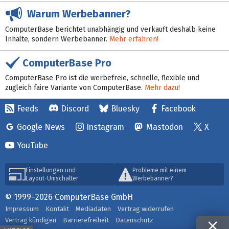
Warum Werbebanner?
ComputerBase berichtet unabhängig und verkauft deshalb keine
Inhalte, sondern Werbebanner.
Mehr erfahren!
ComputerBase Pro
ComputerBase Pro ist die werbefreie, schnelle, flexible und
zugleich faire Variante von ComputerBase.
Mehr dazu!
Feeds
Discord
Bluesky
Facebook
Google News
Instagram
Mastodon
X
YouTube
Einstellungen und
Probleme mit einem
Layout-Umschalter
Werbebanner?
© 1999–2026 ComputerBase GmbH
Impressum
Kontakt
Mediadaten
Vertrag widerrufen
Vertrag kündigen
Barrierefreiheit
Datenschutz