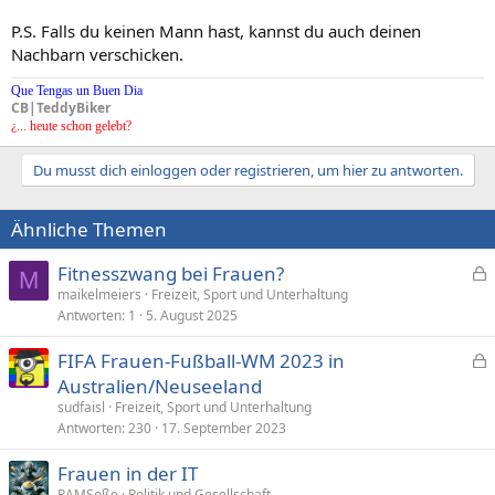
P.S. Falls du keinen Mann hast, kannst du auch deinen
Nachbarn verschicken.
Que Tengas un Buen Dia
CB|TeddyBiker
¿... heute schon gelebt?
Du musst dich einloggen oder registrieren, um hier zu antworten.
Ähnliche Themen
Fitnesszwang bei Frauen?
M
e
maikelmeiers
Freizeit, Sport und Unterhaltung
Antworten
1
5. August 2025
s
p
FIFA Frauen-Fußball-WM 2023 in
e
e
Australien/Neuseeland
r
s
sudfaisl
Freizeit, Sport und Unterhaltung
r
p
Antworten
230
17. September 2023
t
e
Frauen in der IT
r
RAMSoße
Politik und Gesellschaft