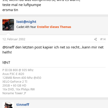
teste mal ne luftpumpe
ersma tin
lost@night
Cadet 4th Year
Ersteller dieses Themas
12. Februar 2002
#14
@tineff den letzten post kapier ich net so recht...kann mir net
helfn!
l@sT
P III EB 800 @ 935 Mhz
Asus P3C-E i820
128MB Rimm 400 Mhz @450
XELO GeForce 2 TI
20GB + 60 GB HD
16x DVD, 16x Philips RW
Noname Tower ;P
tinneff