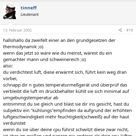
tinneff
Lieutenant
13. Februar 2002
#19
hallohallo da zweifelt einer an den grundgesetzen der
thermodynamik ;o)
wenn das jetzt so wäre wie du meinst, wärest du ein
gemachter mann und schweinereich ;o)
also:
du verdichtest luft, diese erwärmt sich, führt kein weg dran
vorbei,
schnapp dir n gutes temperaturmeßgerät und überprüf das
verbleibt die luft im druckbehälter kühlt sie sich minimal auf
umgebungstemperatur ab
entnimmst du sie gleich und bläst sie dir ins gesicht, hast du
subjektiv ein "kühlungs"empfinden da aufgrund der erhöhten
luftgeschwindigkeit mehr feuchtigkeit(schweiß) auf der haut
verdunstet
wenn du sie über deine cpu führst schwitzt diese zwar nicht,
ist aber im großen und ganzen nix anderes als dein cpu-lüfter,