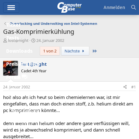
Hauptmenü
Anmelden
Overclocking und Undervolting von Intel-Systemen
Ticker
Gas-Komprimierkühlung
Tests
E
E
lost@night
24. Januar 2002
r
r
Letzte
Downloads
1 von 2
Nächste
s
s
t
t
e
e
lost@night
Preisvergleich
l
l
Cadet 4th Year
l
l
Forum
e
t
r
a
24. Januar 2002
#1
Aktuelles
m
hoi! also als ich heut so beim chemielernen war, ist mir
Empfohlene Inhalte
eingefallen, dass man doch einen stoff, z.b. helium direkt am
pc komprimieren könnte...
Neue Beiträge
Neueste Aktivitäten
denn wenn man helium oder andere gase verflüssigen will,
wird es ja abwechselnd komprimiert, und dann schnell
Leserartikel
ausgebreitet...