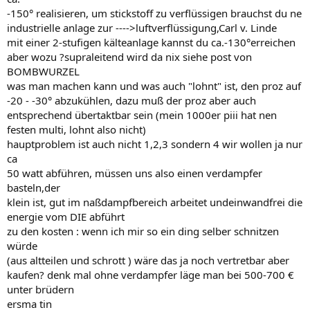
-150° realisieren, um stickstoff zu verflüssigen brauchst du ne
industrielle anlage zur ---->luftverflüssigung,Carl v. Linde
mit einer 2-stufigen kälteanlage kannst du ca.-130°erreichen
aber wozu ?supraleitend wird da nix siehe post von
BOMBWURZEL
was man machen kann und was auch "lohnt" ist, den proz auf
-20 - -30° abzukühlen, dazu muß der proz aber auch
entsprechend übertaktbar sein (mein 1000er piii hat nen
festen multi, lohnt also nicht)
hauptproblem ist auch nicht 1,2,3 sondern 4 wir wollen ja nur
ca
50 watt abführen, müssen uns also einen verdampfer
basteln,der
klein ist, gut im naßdampfbereich arbeitet undeinwandfrei die
energie vom DIE abführt
zu den kosten : wenn ich mir so ein ding selber schnitzen
würde
(aus altteilen und schrott ) wäre das ja noch vertretbar aber
kaufen? denk mal ohne verdampfer läge man bei 500-700 €
unter brüdern
ersma tin