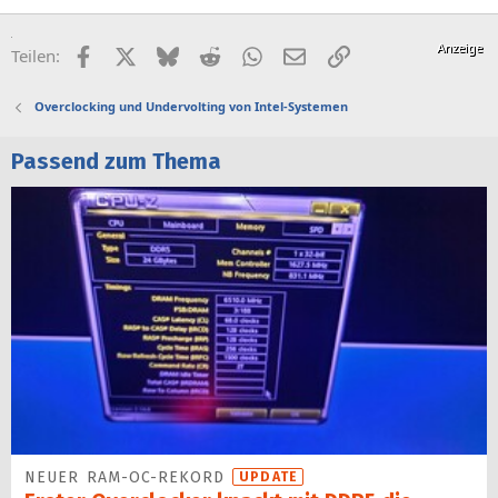
Facebook
X (Twitter)
Bluesky
Reddit
WhatsApp
E-Mail
Link
Teilen:
Overclocking und Undervolting von Intel-Systemen
Passend zum Thema
NEUER RAM-OC-REKORD
UPDATE