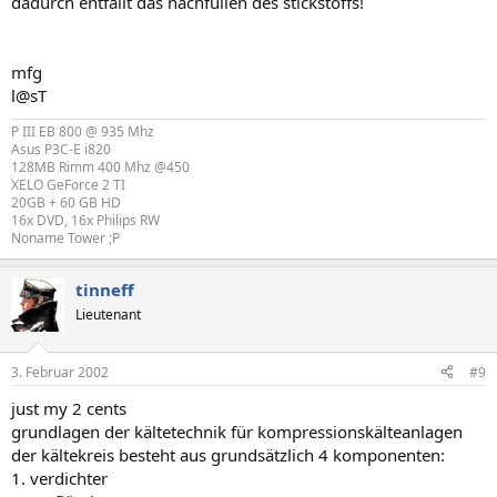
dadurch entfällt das nachfüllen des stickstoffs!
mfg
l@sT
P III EB 800 @ 935 Mhz
Asus P3C-E i820
128MB Rimm 400 Mhz @450
XELO GeForce 2 TI
20GB + 60 GB HD
16x DVD, 16x Philips RW
Noname Tower ;P
tinneff
Lieutenant
3. Februar 2002
#9
just my 2 cents
grundlagen der kältetechnik für kompressionskälteanlagen
der kältekreis besteht aus grundsätzlich 4 komponenten:
1. verdichter