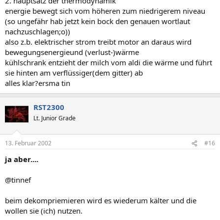
2. hauptsatz der thermodynamik
energie bewegt sich vom höheren zum niedrigerem niveau
(so ungefähr hab jetzt kein bock den genauen wortlaut
nachzuschlagen;o))
also z.b. elektrischer strom treibt motor an daraus wird
bewegungsenergieund (verlust-)wärme
kühlschrank entzieht der milch vom aldi die wärme und führt
sie hinten am verflüssiger(dem gitter) ab
alles klar?ersma tin
RST2300
Lt. Junior Grade
13. Februar 2002
#16
ja aber....
@tinnef
beim dekompriemieren wird es wiederum kälter und die
wollen sie (ich) nutzen.