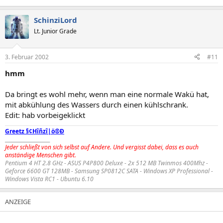
SchinziLord
Lt. Junior Grade
3. Februar 2002
#11
hmm
Da bringt es wohl mehr, wenn man eine normale Wakü hat,
mit abkühlung des Wassers durch einen kühlschrank.
Edit: hab vorbeigeklickt
Greetz §¢Hîñzî|ö®Ð
__________________
Jeder schließt von sich selbst auf Andere. Und vergisst dabei, dass es auch
anständige Menschen gibt.
Pentium 4 HT 2.8 GHz - ASUS P4P800 Deluxe - 2x 512 MB Twinmos 400Mhz -
Geforce 6600 GT 128MB - Samsung SP0812C SATA - Windows XP Professional -
Windows Vista RC1 - Ubuntu 6.10