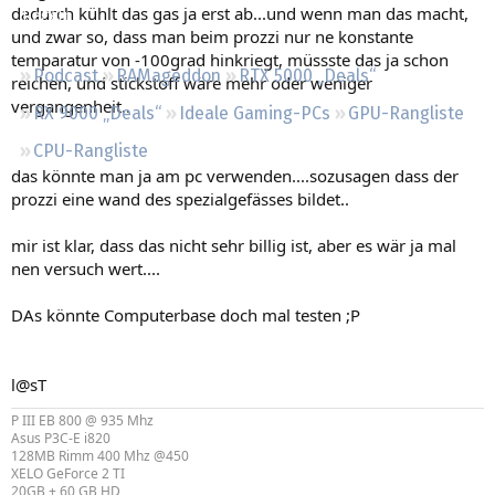
dadurch kühlt das gas ja erst ab...und wenn man das macht,
Regeln
und zwar so, dass man beim prozzi nur ne konstante
temparatur von -100grad hinkriegt, müssste das ja schon
Podcast
RAMageddon
RTX 5000 „Deals“
reichen, und stickstoff wäre mehr oder weniger
vergangenheit..
RX 9000 „Deals“
Ideale Gaming-PCs
GPU-Rangliste
CPU-Rangliste
das könnte man ja am pc verwenden....sozusagen dass der
prozzi eine wand des spezialgefässes bildet..
mir ist klar, dass das nicht sehr billig ist, aber es wär ja mal
nen versuch wert....
DAs könnte Computerbase doch mal testen ;P
l@sT
P III EB 800 @ 935 Mhz
Asus P3C-E i820
128MB Rimm 400 Mhz @450
XELO GeForce 2 TI
20GB + 60 GB HD