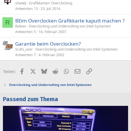
shawly
Grafikkarten: Overclocking
Antworten
15
23. Juli 2014
BEim Overclocken Grafikkarte kaputt machen ?
R
Roleex
Overclocking und Undervolting von Intel-Systemen
Antworten
5
16. Februar 2007
Garantie beim Overclocken?
SL45i_user
Overclocking und Undervolting von Intel-Systemen
Antworten
7
4. Februar 2002
Facebook
X (Twitter)
Bluesky
Reddit
WhatsApp
E-Mail
Link
Teilen:
Overclocking und Undervolting von Intel-Systemen
Passend zum Thema