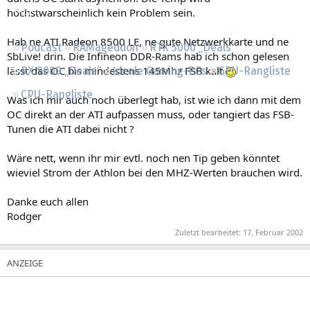
Regeln
höchstwarscheinlich kein Problem sein.
Hab ne ATI Radeon 8500 LE, ne gute Netzwerkkarte und ne
Podcast
RAMageddon
RTX 5000 „Deals“
SbLive! drin. Die Infineon DDR-Rams hab ich schon gelesen
lässt das OC bis mindestens 145Mhz FSB kalt
RX 9000 „Deals“
Ideale Gaming-PCs
GPU-Rangliste
CPU-Rangliste
Was ich mir auch noch überlegt hab, ist wie ich dann mit dem
OC direkt an der ATI aufpassen muss, oder tangiert das FSB-
Tunen die ATI dabei nicht ?
Wäre nett, wenn ihr mir evtl. noch nen Tip geben könntet
wieviel Strom der Athlon bei den MHZ-Werten brauchen wird.
Danke euch allen
Rodger
Zuletzt bearbeitet:
17. Februar 2002