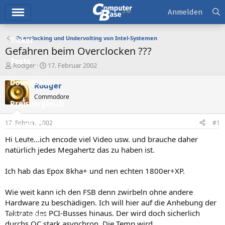
Hauptmenü
Anmelden
Overclocking und Undervolting von Intel-Systemen
Ticker
Gefahren beim Overclocken ???
Tests
E
E
Rodger
17. Februar 2002
r
r
Downloads
s
s
Rodger
t
t
Commodore
e
e
Preisvergleich
l
l
l
l
17. Februar 2002
#1
Forum
e
t
r
a
Hi Leute...ich encode viel Video usw. und brauche daher
Aktuelles
m
natürlich jedes Megahertz das zu haben ist.
Empfohlene Inhalte
Ich hab das Epox 8kha+ und nen echten 1800er+XP.
Neue Beiträge
Wie weit kann ich den FSB denn zwirbeln ohne andere
Neueste Aktivitäten
Hardware zu beschädigen. Ich will hier auf die Anhebung der
Taktrate des PCI-Busses hinaus. Der wird doch sicherlich
Leserartikel
durchs OC stark asynchron. Die Temp wird