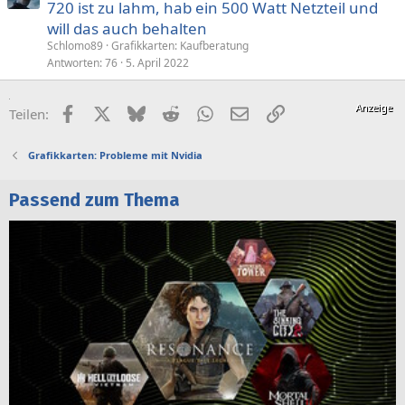
720 ist zu lahm, hab ein 500 Watt Netzteil und
will das auch behalten
Schlomo89
Grafikkarten: Kaufberatung
Antworten
76
5. April 2022
Facebook
X (Twitter)
Bluesky
Reddit
WhatsApp
E-Mail
Link
Teilen:
Grafikkarten: Probleme mit Nvidia
Passend zum Thema