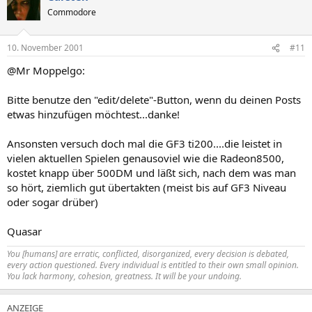
Commodore
10. November 2001
#11
@Mr Moppelgo:
Bitte benutze den "edit/delete"-Button, wenn du deinen Posts
etwas hinzufügen möchtest...danke!
Ansonsten versuch doch mal die GF3 ti200....die leistet in
vielen aktuellen Spielen genausoviel wie die Radeon8500,
kostet knapp über 500DM und läßt sich, nach dem was man
so hört, ziemlich gut übertakten (meist bis auf GF3 Niveau
oder sogar drüber)
Quasar
You [humans] are erratic, conflicted, disorganized, every decision is debated,
every action questioned. Every individual is entitled to their own small opinion.
You lack harmony, cohesion, greatness. It will be your undoing.