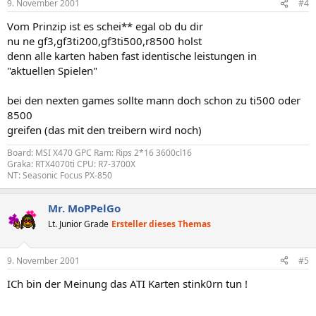
9. November 2001
#4
Vom Prinzip ist es schei** egal ob du dir
nu ne gf3,gf3ti200,gf3ti500,r8500 holst
denn alle karten haben fast identische leistungen in
"aktuellen Spielen"
bei den nexten games sollte mann doch schon zu ti500 oder
8500
greifen (das mit den treibern wird noch)
Board: MSI X470 GPC Ram: Rips 2*16 3600cl16
Graka: RTX4070ti CPU: R7-3700X
NT: Seasonic Focus PX-850
Mr. MoPPelGo
Lt. Junior Grade
Ersteller dieses Themas
9. November 2001
#5
ICh bin der Meinung das ATI Karten stink0rn tun !