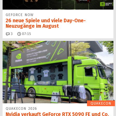
GEFORCE NOW
26 neue Spiele und viele Day-One-
Neuzugänge im August
Kommentare
3
07:15
QUAKECON
QUAKECON 2026
Nvidia verkauft GeForce RTX 5090 FE und Co.