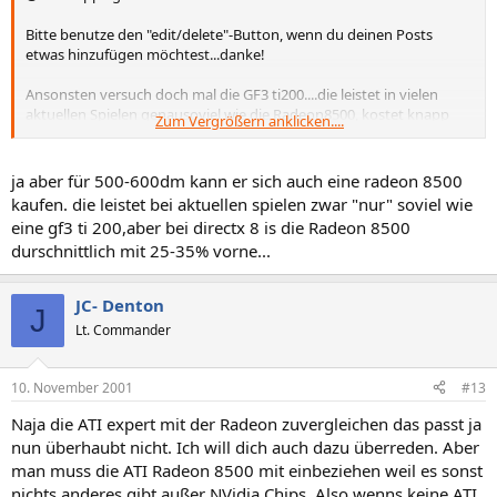
Bitte benutze den "edit/delete"-Button, wenn du deinen Posts
etwas hinzufügen möchtest...danke!
Ansonsten versuch doch mal die GF3 ti200....die leistet in vielen
aktuellen Spielen genausoviel wie die Radeon8500, kostet knapp
Zum Vergrößern anklicken....
über 500DM und läßt sich, nach dem was man so hört, ziemlich gut
übertakten (meist bis auf GF3 Niveau oder sogar drüber)
ja aber für 500-600dm kann er sich auch eine radeon 8500
Quasar
kaufen. die leistet bei aktuellen spielen zwar "nur" soviel wie
eine gf3 ti 200,aber bei directx 8 is die Radeon 8500
durschnittlich mit 25-35% vorne...
JC- Denton
J
Lt. Commander
10. November 2001
#13
Naja die ATI expert mit der Radeon zuvergleichen das passt ja
nun überhaubt nicht. Ich will dich auch dazu überreden. Aber
man muss die ATI Radeon 8500 mit einbeziehen weil es sonst
nichts anderes gibt außer NVidia Chips. Also wenns keine ATI