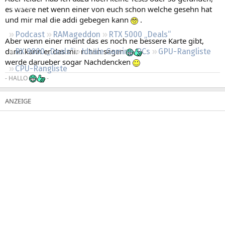
Regeln
es waere net wenn einer von euch schon welche gesehn hat
und mir mal die addi gebegen kann
.
Podcast
RAMageddon
RTX 5000 „Deals“
Aber wenn einer meint das es noch ne bessere Karte gibt,
dann kann er das mir ruhiin sagen
RX 9000 „Deals“
Ideale Gaming-PCs
GPU-Rangliste
werde darueber sogar Nachdencken
CPU-Rangliste
- HALLO
-