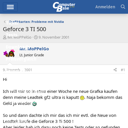
Hauptmenü
Anmelden
Grafikkarten: Probleme mit Nvidia
Ticker
Geforce 3 TI 500
Tests
E
E
Mr. MoPPelGo
9. November 2001
r
r
Downloads
s
s
Mr. MoPPelGo
t
t
Lt. Junior Grade
e
e
Preisvergleich
l
l
l
l
9. November 2001
#1
Forum
e
t
r
a
Hi
Aktuelles
m
Ich will mir so in etwa einer Woche ne neue Grafka kaufen
Empfohlene Inhalte
denn meine Leadtek gf2 ultra is kaputt
. Naja bekomm das
Neue Beiträge
Geld ja wieder
Neueste Aktivitäten
So und dann dachte ich mir das ich mir evtl. die Neue von
Leadtek kaufe die Geforce 3 Ti 500 !
Leserartikel
Aber leider hab ich dazu noch keine Tests oder so gefunden,