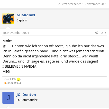
Zuletzt bearbeitet:
10. November 2001
GuaRdiaN
Captain
10. November 2001
#15
Moin!
@ JC- Denton wie ich schon oft sagte, glaube ich nur das was
ich in Faktén gesehen habe... und nicht was jemand schreibt!
Denn ob da nicht irgendeine Patei drin steckt... wer weiß!
Darum... und ich sage es, sagte es, und werde das sagen!
I BELIEVE IN NVIDIA!
MfG
Linux FTW
F
B
-User #394
JC- Denton
J
Lt. Commander