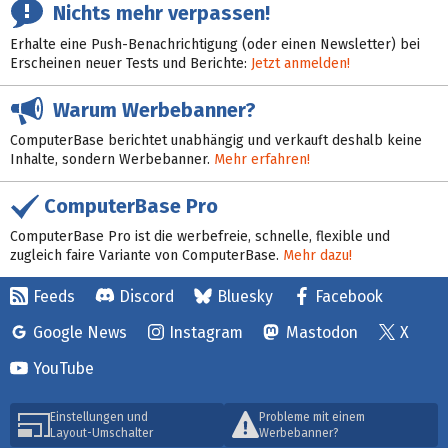
Nichts mehr verpassen!
Erhalte eine Push-Benachrichtigung (oder einen Newsletter) bei
Erscheinen neuer Tests und Berichte:
Jetzt anmelden!
Warum Werbebanner?
ComputerBase berichtet unabhängig und verkauft deshalb keine
Inhalte, sondern Werbebanner.
Mehr erfahren!
ComputerBase Pro
ComputerBase Pro ist die werbefreie, schnelle, flexible und
zugleich faire Variante von ComputerBase.
Mehr dazu!
Feeds
Discord
Bluesky
Facebook
Google News
Instagram
Mastodon
X
YouTube
Einstellungen und
Probleme mit einem
Layout-Umschalter
Werbebanner?