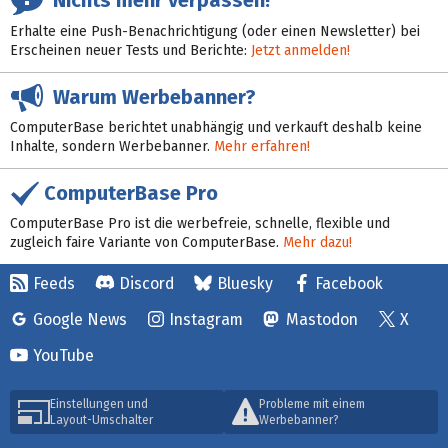
Erhalte eine Push-Benachrichtigung (oder einen Newsletter) bei
Erscheinen neuer Tests und Berichte:
Jetzt anmelden!
Warum Werbebanner?
ComputerBase berichtet unabhängig und verkauft deshalb keine
Inhalte, sondern Werbebanner.
Mehr erfahren!
ComputerBase Pro
ComputerBase Pro ist die werbefreie, schnelle, flexible und
zugleich faire Variante von ComputerBase.
Mehr dazu!
Feeds
Discord
Bluesky
Facebook
Google News
Instagram
Mastodon
X
YouTube
Einstellungen und
Probleme mit einem
Layout-Umschalter
Werbebanner?