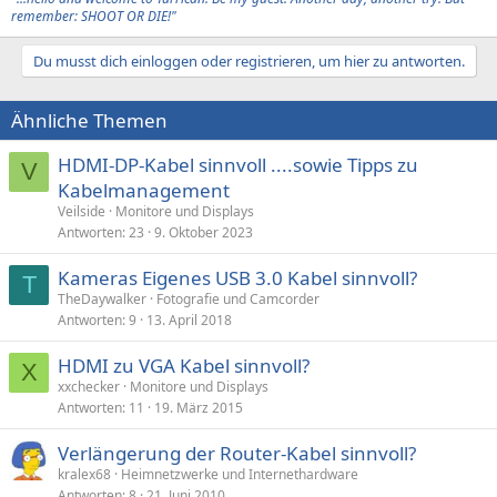
remember: SHOOT OR DIE!"
Du musst dich einloggen oder registrieren, um hier zu antworten.
Ähnliche Themen
HDMI-DP-Kabel sinnvoll ....sowie Tipps zu
V
Kabelmanagement
Veilside
Monitore und Displays
Antworten
23
9. Oktober 2023
Kameras Eigenes USB 3.0 Kabel sinnvoll?
T
TheDaywalker
Fotografie und Camcorder
Antworten
9
13. April 2018
HDMI zu VGA Kabel sinnvoll?
X
xxchecker
Monitore und Displays
Antworten
11
19. März 2015
Verlängerung der Router-Kabel sinnvoll?
kralex68
Heimnetzwerke und Internethardware
Antworten
8
21. Juni 2010