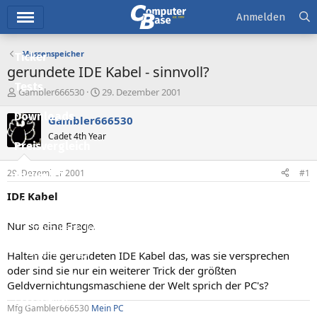
Hauptmenü
Anmelden
Massenspeicher
Ticker
gerundete IDE Kabel - sinnvoll?
Tests
E
E
Gambler666530
29. Dezember 2001
r
r
Downloads
s
s
Gambler666530
t
t
Cadet 4th Year
e
e
Preisvergleich
l
l
l
l
29. Dezember 2001
#1
Forum
e
t
r
a
IDE Kabel
Aktuelles
m
Nur so eine Frage.
Empfohlene Inhalte
Neue Beiträge
Halten die gerundeten IDE Kabel das, was sie versprechen
oder sind sie nur ein weiterer Trick der größten
Neueste Aktivitäten
Geldvernichtungsmaschiene der Welt sprich der PC's?
Leserartikel
Mfg Gambler666530
Mein PC