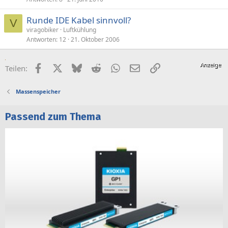
Runde IDE Kabel sinnvoll?
V
viragobiker
Luftkühlung
Antworten
12
21. Oktober 2006
Facebook
X (Twitter)
Bluesky
Reddit
WhatsApp
E-Mail
Link
Teilen:
Massenspeicher
Passend zum Thema