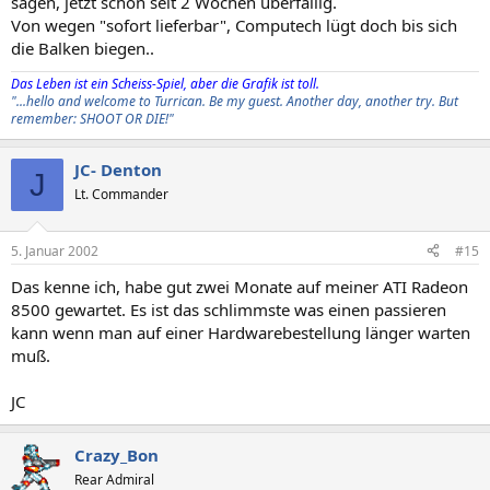
sagen, jetzt schon seit 2 Wochen überfällig.
Von wegen "sofort lieferbar", Computech lügt doch bis sich
die Balken biegen..
Das Leben ist ein Scheiss-Spiel, aber die Grafik ist toll.
"...hello and welcome to Turrican. Be my guest. Another day, another try. But
remember: SHOOT OR DIE!"
JC- Denton
J
Lt. Commander
5. Januar 2002
#15
Das kenne ich, habe gut zwei Monate auf meiner ATI Radeon
8500 gewartet. Es ist das schlimmste was einen passieren
kann wenn man auf einer Hardwarebestellung länger warten
muß.
JC
Crazy_Bon
Rear Admiral