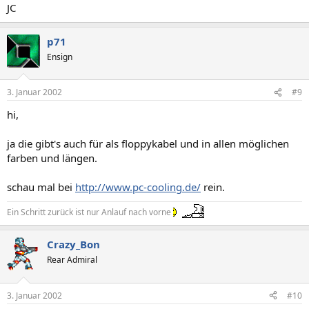
JC
p71
Ensign
3. Januar 2002
#9
hi,
ja die gibt's auch für als floppykabel und in allen möglichen
farben und längen.
schau mal bei
http://www.pc-cooling.de/
rein.
Ein Schritt zurück ist nur Anlauf nach vorne
Crazy_Bon
Rear Admiral
3. Januar 2002
#10