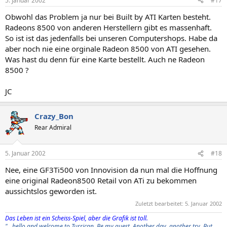
5. Januar 2002
#17
Obwohl das Problem ja nur bei Built by ATI Karten besteht.
Radeons 8500 von anderen Herstellern gibt es massenhaft.
So ist ist das jedenfalls bei unseren Computershops. Habe da
aber noch nie eine orginale Radeon 8500 von ATI gesehen.
Was hast du denn für eine Karte bestellt. Auch ne Radeon
8500 ?
JC
Crazy_Bon
Rear Admiral
5. Januar 2002
#18
Nee, eine GF3Ti500 von Innovision da nun mal die Hoffnung
eine original Radeon8500 Retail von ATi zu bekommen
aussichtslos geworden ist.
Zuletzt bearbeitet:
5. Januar 2002
Das Leben ist ein Scheiss-Spiel, aber die Grafik ist toll.
"...hello and welcome to Turrican. Be my guest. Another day, another try. But