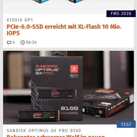
FMS 2026
KIOXIA GP1
PCIe-6.0-SSD erreicht mit XL-Flash 10 Mio.
IOPS
Kommentare
4
06:34
TEST
SANDISK OPTIMUS GX PRO 8100