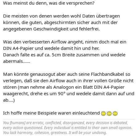
Was meinst du denn, was die versprechen?
Die meisten von denen werden wohl Daten übertragen
können, die guten, abgeschirmten sicher auch mit der
angegebenen Geschwindigkeit und fehlerfrei.
Was den verbesserten Airflow angeht, nimm doch mal ein
DIN A4-Papier und wedele damit hin und her.
Danach falte es auf ca. 5cm Breite zusammen und wedele
abermals......
Man könnte genausogut aber auch seine Flachbandkabel so
verlegen, daß sie den Airflow auch in ihrer vollen Größe nicht
stören (man nehme als Analogon ein Blatt DIN A4-Papier
waagerecht, drehe es um 90° und wedele damit dann auf und
ab....)
Ich hoffe meine Beispiele waren einleuchtend
You [humans] are erratic, conflicted, disorganized, every decision is debated,
every action questioned. Every individual is entitled to their own small opinion.
You lack harmony, cohesion, greatness. It will be your undoing.