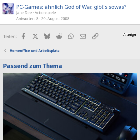
PC-Games; ähnlich God of War, gibt´s sowas?
Jane Dee
Actionspiele
Antworten
8
20. August 2008
Facebook
X (Twitter)
Bluesky
Reddit
WhatsApp
E-Mail
Link
Teilen:
Homeoffice und Arbeitsplatz
Passend zum Thema