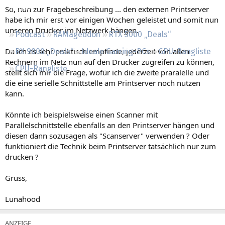
Regeln
So, nun zur Fragebeschreibung ... den externen Printserver
habe ich mir erst vor einigen Wochen geleistet und somit nun
unseren Drucker im Netzwerk hängen.
Podcast
RAMageddon
RTX 5000 „Deals“
Da ich es sehr praktisch empfinde, jederzeit von allen
RX 9000 „Deals“
Ideale Gaming-PCs
GPU-Rangliste
Rechnern im Netz nun auf den Drucker zugreifen zu können,
CPU-Rangliste
stellt sich mir die Frage, wofür ich die zweite praralelle und
die eine serielle Schnittstelle am Printserver noch nutzen
kann.
Könnte ich beispielsweise einen Scanner mit
Parallelschnittstelle ebenfalls an den Printserver hängen und
diesen dann sozusagen als "Scanserver" verwenden ? Oder
funktioniert die Technik beim Printserver tatsächlich nur zum
drucken ?
Gruss,
Lunahood