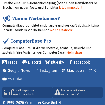
Erhalte eine Push-Benachrichtigung (oder einen Newsletter) bei
Erscheinen neuer Tests und Berichte:
Jetzt anmelden!
Warum Werbebanner?
ComputerBase berichtet unabhängig und verkauft deshalb keine
Inhalte, sondern Werbebanner.
Mehr erfahren!
ComputerBase Pro
ComputerBase Pro ist die werbefreie, schnelle, flexible und
zugleich faire Variante von ComputerBase.
Mehr dazu!
Feeds
Discord
Bluesky
Facebook
Google News
Instagram
Mastodon
X
YouTube
Einstellungen und
Probleme mit einem
Layout-Umschalter
Werbebanner?
© 1999–2026 ComputerBase GmbH