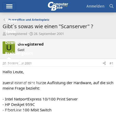
Hauptmenü
Anmelden
Homeoffice und Arbeitsplatz
Ticker
Gibt´s sowas wie einen "Scanserver" ?
Tests
E
E
Unregistered
28. September 2001
r
r
Downloads
s
s
Unregistered
U
t
t
Gast
e
e
Preisvergleich
l
l
l
l
28. September 2001
#1
Forum
e
t
r
a
Hallo Leute,
Aktuelles
m
zuerst einmal eine kurze Auflistung der Hardware, auf die sich
Empfohlene Inhalte
meine Frage bezieht:
Neue Beiträge
- Intel NetportExpress 10/100 Print Server
Neueste Aktivitäten
- HP Deskjet 959C
- FiberLine 100 Mbit Switch
Leserartikel