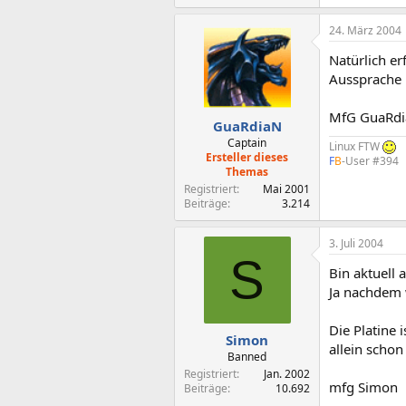
24. März 2004
Natürlich er
Aussprache 
MfG GuaRd
GuaRdiaN
Captain
Linux FTW
Ersteller dieses
F
B
-User #394
Themas
Registriert
Mai 2001
Beiträge
3.214
3. Juli 2004
S
Bin aktuell 
Ja nachdem w
Die Platine 
Simon
allein schon
Banned
Registriert
Jan. 2002
mfg Simon
Beiträge
10.692