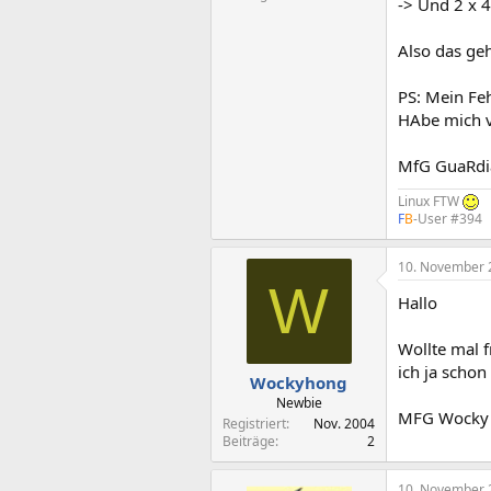
-> Und 2 x 4
Also das ge
PS: Mein Feh
HAbe mich v
MfG GuaRd
Linux FTW
F
B
-User #394
10. November 
W
Hallo
Wollte mal 
ich ja schon
Wockyhong
Newbie
MFG Wocky
Registriert
Nov. 2004
Beiträge
2
10. November 