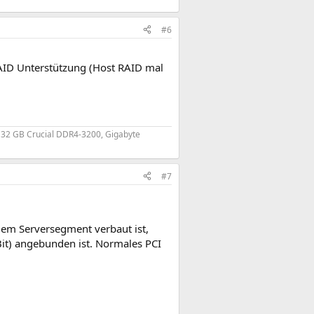
#6
e RAID Unterstützung (Host RAID mal
, 32 GB Crucial DDR4-3200, Gigabyte
#7
dem Serversegment verbaut ist,
Bit) angebunden ist. Normales PCI