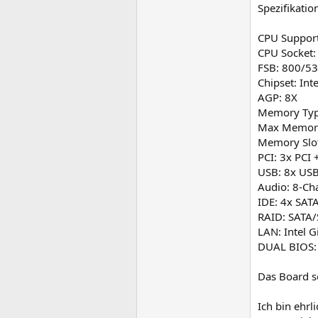
Spezifikatio
CPU Support
CPU Socket:
FSB: 800/5
Chipset: In
AGP: 8X
Memory Typ
Max Memor
Memory Slot
PCI: 3x PCI 
USB: 8x US
Audio: 8-Ch
IDE: 4x SATA
RAID: SATA/
LAN: Intel G
DUAL BIOS:
Das Board s
Ich bin ehrl