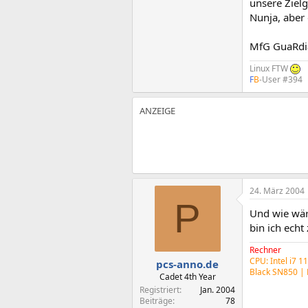
unsere Zielg
Nunja, aber 
MfG GuaRd
Linux FTW
F
B
-User #394
24. März 2004
P
Und wie wär
bin ich echt
Rechner
CPU: Intel i7 
pcs-anno.de
Black SN850 |
Cadet 4th Year
Registriert
Jan. 2004
Beiträge
78