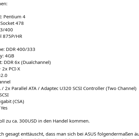
nen:
: Pentium 4
 Socket 478
33/400
tel 875P/HR
e: DDR 400/333
y: 4GB
: DDR 6x (Dualchannel)
+ 2x PCI-X
B2.0
annel
 / 2x Parallel ATA / Adaptec U320 SCSI Controller (Two Channel)
SCSI
igabit (CSA)
 Yes
oll zu ca. 300USD in den Handel kommen.
ich gesagt enttäuscht, dass man sich bei ASUS folgendermaßen äuße