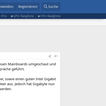
nmelden
Registrieren
Suche
g-PCs
GPU-Rangliste
CPU-Rangliste
#1
 neuen Mainboards umgeschaut und
präche geführt.
r, sowie einen guten Intel Gigabit
 leer aus. Jedoch hat Gigabyte nun
werden.