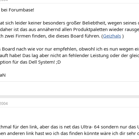
bei Forumbase!
t sich leider keiner besonders großer Beliebtheit, wegen seines 
n daher ist das aus annähernd allen Produktpaletten wieder rau
h zwei Firmen finden, die dieses Board führen. (
Geizhals
)
s Board nach wie vor nur empfehlen, obwohl ich es nun wegen 
uft habe! Das lag aber nicht an fehlender Leistung oder der glei
tion für das Dell System! ;D
iaN
2004
hmal für den link, aber das is net das Ultra- 64 sondern nur das U
n anderen link hast wo ich das finden könnte wäre ich dir sehr 