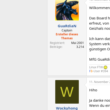
Wilkommen 
Das Board ha
erfreut, vo
GuaRdiaN
Geizhals noc
Captain
Ersteller dieses
Themas
Ich kann da
Registriert
Mai 2001
System verka
Beiträge
3.214
günstigen Op
MfG GuaRd
Linux FTW
F
B
-User #394
11. November 
W
Hiho
Ja danke noc
Wenn du eine
Wockyhong