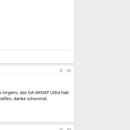
#8
s nirgens, das GA-8KNXP Ultra hab
r helfen, danke schonmal.
#9