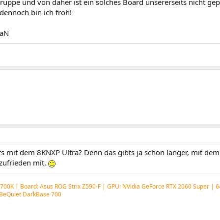
ruppe und von daher ist ein solches Board unsererseits nicht gep
dennoch bin ich froh!
iaN
s mit dem 8KNXP Ultra? Denn das gibts ja schon länger, mit de
 zufrieden mit.
11700K | Board: Asus ROG Strix Z590-F | GPU: NVidia GeForce RTX 2060 Super | 
 BeQuiet DarkBase 700