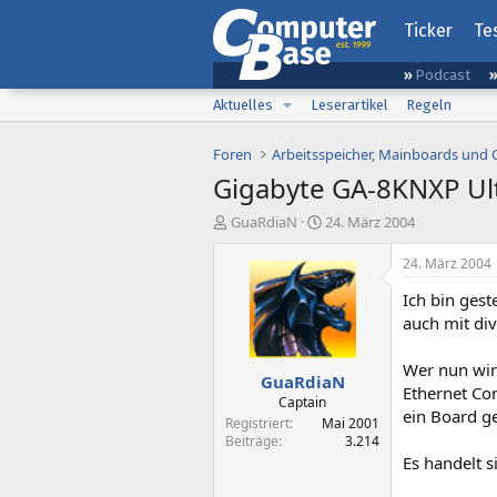
Ticker
Te
Podcast
Aktuelles
Leserartikel
Regeln
Foren
Arbeitsspeicher, Mainboards und
Gigabyte GA-8KNXP Ul
E
E
GuaRdiaN
24. März 2004
r
r
s
s
24. März 2004
t
t
Ich bin ges
e
e
l
l
auch mit div
l
l
e
t
Wer nun wirk
GuaRdiaN
r
a
Ethernet Con
m
Captain
ein Board g
Registriert
Mai 2001
Beiträge
3.214
Es handelt 