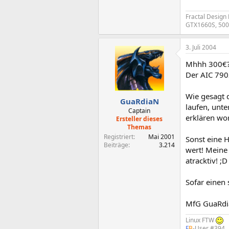
Fractal Design
GTX1660S, 500 
3. Juli 2004
Mhhh 300€
Der AIC 790
Wie gesagt 
GuaRdiaN
laufen, unte
Captain
erklären wo
Ersteller dieses
Themas
Registriert
Mai 2001
Sonst eine 
Beiträge
3.214
wert! Meine
atracktiv! ;D
Sofar einen
MfG GuaRd
Linux FTW
F
B
-User #394