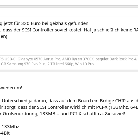
 jetzt für 320 Euro bei geizhals gefunden.
, dass der SCSI Controller soviel kostet. Hat ja schließlich kein
en).
 R6 USB-C, Gigabyte X570 Aorus Pro, AMD Ryzen 3700X, bequiet Dark Rock Pro 4
GB Samsung 970 Evo Plus, 2 TB Intel 660p, Win 10 Pro
 wiederum!
er Unterschied ja daran, dass auf dem Board ein Brdige CHIP aus 
r sorgt, dass der SCSI Controller wirklich mit PCI-X (133Mhz, 64
er Größenordnung, 133MB... und PCI-X schafft ca. 8x soviel!
= 133Mhz
64Bit