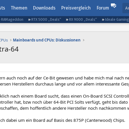
sts
Themen
Downloads
Preisvergleich
Forum
A
RAMageddon
RTX 5000 „Deals“
RX 9000 „Deals“
Ideale Gamin
 CPUs
Mainboards und CPUs: Diskussionen
tra-64
tern auch noch auf der Ce-Bit gewesen und habe mich mal nach
ersen Herstellern durchaus lange und vor allem interessante Ges
lich nach einem Board sucht, dass einen On-Board SCSI Controlle
troller hat, bzw noch über 64-Bit PCI Solts verfügt, geht bis dato
eschaffen, dem hoffentlich andere Hersteller noch nachkommen 
sich dabei um ein Board auf Basis des 875P (Canterwood) Chips.