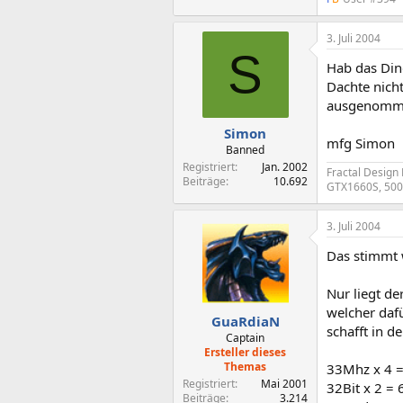
3. Juli 2004
S
Hab das Ding
Dachte nicht
ausgenomm
Simon
mfg Simon
Banned
Registriert
Jan. 2002
Fractal Design
Beiträge
10.692
GTX1660S, 500 
3. Juli 2004
Das stimmt
Nur liegt d
welcher dafü
GuaRdiaN
schafft in d
Captain
Ersteller dieses
Themas
33Mhz x 4 
Registriert
Mai 2001
32Bit x 2 = 
Beiträge
3.214