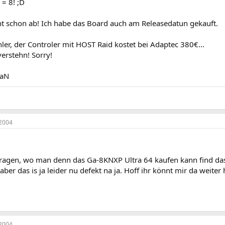
 = 8! ;D
ht schon ab! Ich habe das Board auch am Releasedatun gekauft.
ler, der Controler mit HOST Raid kostet bei Adaptec 380€...
erstehn! Sorry!
iaN
2004
fragen, wo man denn das Ga-8KNXP Ultra 64 kaufen kann find da
 aber das is ja leider nu defekt na ja. Hoff ihr könnt mir da weite
2004