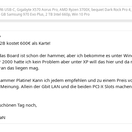
 R6 USB-C, Gigabyte X570 Aorus Pro, AMD Ryzen 3700X, bequiet Dark Rock Pro 4
GB Samsung 970 Evo Plus, 2 TB Intel 660p, Win 10 Pro
?
2B kostet 600€ als Karte!
das Board ist schon der hammer, aber ich bekomme es unter Win
r 2000 hatte ich kein Problem aber unter XP will das hier und da 
ran das liegen mag.
Hammer Platine! Kann ich jedem empfehlen und zu einem Preis von
 Meinung. Allein der Gbit LAN und die beiden PCI-X Slots machen
 schönen Tag noch,
iaN