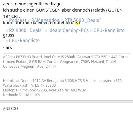
aber meine eigentliche frage:
Regeln
ich suche einen GÜNSTIGEN aber dennoch (relativ) GUTEN
19" CRT.
Podcast
RAMageddon
RTX 5000 „Deals“
könnt ihr mir da einen empfehlen?
RX 9000 „Deals“
Ideale Gaming-PCs
GPU-Rangliste
gruss
CPU-Rangliste
-lars
ASRock P67 Pro3 Board, Intel Core i5 2500k, Gainward GTX 560 ti 448 Cores
Limited Edition, 8 GB RAM Corsair Vengeance , 750W Netzteil, Teufel
Concept E Magnum, Acer 24" TFT
Heimkino: Denon 1912 AV Rec., Jamo S 608 HCS 3 Heimkinosystem (870
Watt) black ash TV: LG 47le5300
Laptop: HP ProBook 4720S, Acer Aspire 1693 WLMi
Netbook: Dell Mini 10v