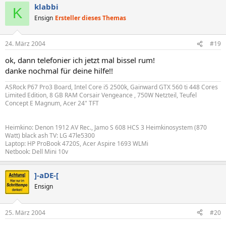
klabbi
K
Ensign
Ersteller dieses Themas
24. März 2004
#19
ok, dann telefonier ich jetzt mal bissel rum!
danke nochmal für deine hilfe!!
ASRock P67 Pro3 Board, Intel Core i5 2500k, Gainward GTX 560 ti 448 Cores
Limited Edition, 8 GB RAM Corsair Vengeance , 750W Netzteil, Teufel
Concept E Magnum, Acer 24" TFT
Heimkino: Denon 1912 AV Rec., Jamo S 608 HCS 3 Heimkinosystem (870
Watt) black ash TV: LG 47le5300
Laptop: HP ProBook 4720S, Acer Aspire 1693 WLMi
Netbook: Dell Mini 10v
]-aDE-[
Ensign
25. März 2004
#20