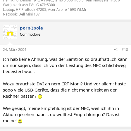
Heimkino: Denon 1912 AV Rec., Jamo S 608 HCS 3 Heimkinosystem (870
Watt) black ash TV: LG 47le5300
Laptop: HP ProBook 4720S, Acer Aspire 1693 WLMi
Netbook: Dell Mini 10v
porn()pole
Commodore
24. März 2004
#18
Ich hab keine Ahnung, was der Samtron so draufhat! Ich kann
dir nur sagen, dass ich von der Leistung des NEC schlichtweg
begeistert war...
Wozu brauchste DVI an nem CRT-Moni? Und vor allem: haste
sooo viele USB-Geräte, dass die nicht mehr direkt an den
Rechner passen?
Wie gesagt, meine Empfehlung ist der NEC, weil ich ihn in
Aktion gesehen habe... du wolltest Empfehlungen? Das ist
meine!