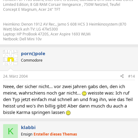
Limited Edition, 8 GB RAM Corsair Vengeance , 750W Netzteil, Teufel
Concept E Magnum, Acer 24" TFT
Heimkino: Denon 1912 AV Rec., Jamo S 608 HCS 3 Heimkinosystem (870
Watt) black ash TV: LG 47le5300
Laptop: HP ProBook 4720S, Acer Aspire 1693 WLMi
Netbook: Dell Mini 10v
porn()pole
Commodore
24. März 2004
#14
Neee, der sicher nicht... vor zwei Jahren gabs den, den ich
meine, wahrschiens noch gar nicht...
weisste was: Ich ruf
den Typ jetzt einfach mal schnell an und frag ihn, wie das Teil
heisst und wo's ihn billig gibt! Aber dann musch du auch a
bissle Karma springen lassen
klabbi
K
Ensign
Ersteller dieses Themas