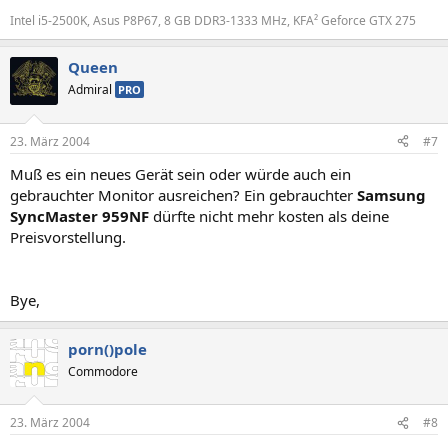
Intel i5-2500K, Asus P8P67, 8 GB DDR3-1333 MHz, KFA² Geforce GTX 275
Queen
Admiral
PRO
23. März 2004
#7
Muß es ein neues Gerät sein oder würde auch ein
gebrauchter Monitor ausreichen? Ein gebrauchter
Samsung
SyncMaster 959NF
dürfte nicht mehr kosten als deine
Preisvorstellung.
Bye,
porn()pole
Commodore
23. März 2004
#8