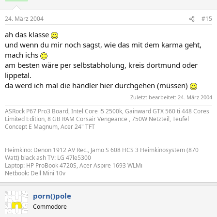
24. März 2004
#15
ah das klasse
und wenn du mir noch sagst, wie das mit dem karma geht,
mach ichs
am besten wäre per selbstabholung, kreis dortmund oder
lippetal.
da werd ich mal die händler hier durchgehen (müssen)
Zuletzt bearbeitet:
24. März 2004
ASRock P67 Pro3 Board, Intel Core i5 2500k, Gainward GTX 560 ti 448 Cores
Limited Edition, 8 GB RAM Corsair Vengeance , 750W Netzteil, Teufel
Concept E Magnum, Acer 24" TFT
Heimkino: Denon 1912 AV Rec., Jamo S 608 HCS 3 Heimkinosystem (870
Watt) black ash TV: LG 47le5300
Laptop: HP ProBook 4720S, Acer Aspire 1693 WLMi
Netbook: Dell Mini 10v
porn()pole
Commodore