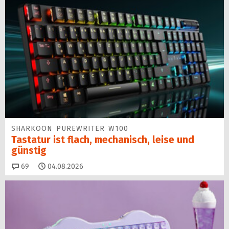
SHARKOON PUREWRITER W100
Tastatur ist flach, mechanisch, leise und
günstig
Kommentare
69
04.08.2026