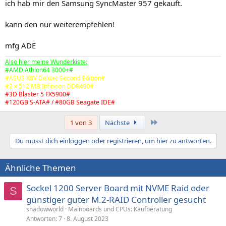
ich hab mir den Samsung SyncMaster 957 gekauft.
kann den nur weiterempfehlen!
mfg ADE
Also hier meine Wunderkiste:
#AMD Athlon64 3000+#
#ASUS K8V Deluxe Second Edition#
#2 x 512 MB Infineon DDR400#
#3D Blaster 5 FX5900#
#120GB S-ATA# / #80GB Seagate IDE#
Letzte
1 von 3
Nächste
Du musst dich einloggen oder registrieren, um hier zu antworten.
Ähnliche Themen
Sockel 1200 Server Board mit NVME Raid oder
S
günstiger guter M.2-RAID Controller gesucht
shadowworld
Mainboards und CPUs: Kaufberatung
Antworten
7
8. August 2023