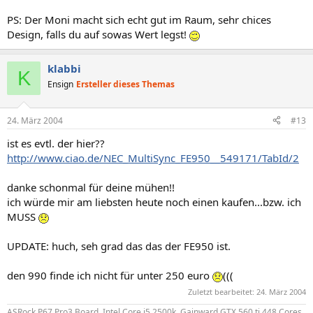
PS: Der Moni macht sich echt gut im Raum, sehr chices
Design, falls du auf sowas Wert legst!
klabbi
K
Ensign
Ersteller dieses Themas
24. März 2004
#13
ist es evtl. der hier??
http://www.ciao.de/NEC_MultiSync_FE950__549171/TabId/2
danke schonmal für deine mühen!!
ich würde mir am liebsten heute noch einen kaufen...bzw. ich
MUSS
UPDATE: huch, seh grad das das der FE950 ist.
den 990 finde ich nicht für unter 250 euro
(((
Zuletzt bearbeitet:
24. März 2004
ASRock P67 Pro3 Board, Intel Core i5 2500k, Gainward GTX 560 ti 448 Cores