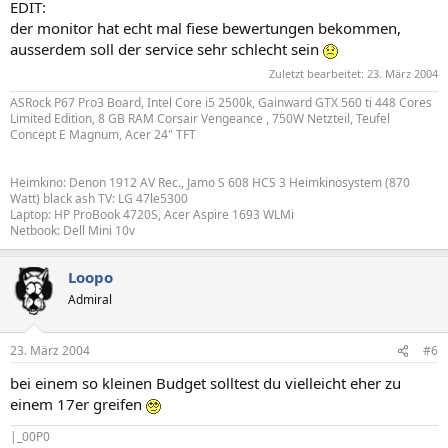
EDIT:
der monitor hat echt mal fiese bewertungen bekommen,
ausserdem soll der service sehr schlecht sein
Zuletzt bearbeitet:
23. März 2004
ASRock P67 Pro3 Board, Intel Core i5 2500k, Gainward GTX 560 ti 448 Cores
Limited Edition, 8 GB RAM Corsair Vengeance , 750W Netzteil, Teufel
Concept E Magnum, Acer 24" TFT
Heimkino: Denon 1912 AV Rec., Jamo S 608 HCS 3 Heimkinosystem (870
Watt) black ash TV: LG 47le5300
Laptop: HP ProBook 4720S, Acer Aspire 1693 WLMi
Netbook: Dell Mini 10v
Loopo
Admiral
23. März 2004
#6
bei einem so kleinen Budget solltest du vielleicht eher zu
einem 17er greifen
|_00P0