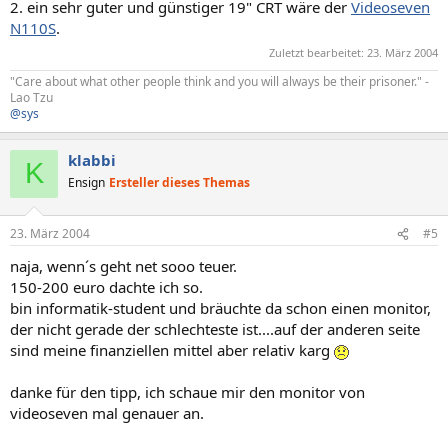
2. ein sehr guter und günstiger 19" CRT wäre der
Videoseven
N110S
.
Zuletzt bearbeitet:
23. März 2004
"Care about what other people think and you will always be their prisoner." -
Lao Tzu
@sys
klabbi
K
Ensign
Ersteller dieses Themas
23. März 2004
#5
naja, wenn´s geht net sooo teuer.
150-200 euro dachte ich so.
bin informatik-student und bräuchte da schon einen monitor,
der nicht gerade der schlechteste ist....auf der anderen seite
sind meine finanziellen mittel aber relativ karg
danke für den tipp, ich schaue mir den monitor von
videoseven mal genauer an.