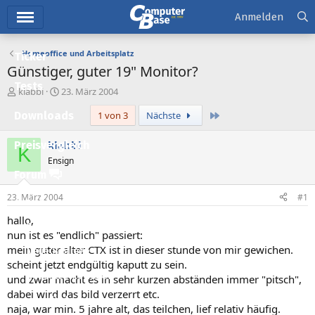
Hauptmenü
Anmelden
Homeoffice und Arbeitsplatz
Ticker
Günstiger, guter 19" Monitor?
Tests
E
E
klabbi
23. März 2004
r
r
Letzte
Downloads
1 von 3
Nächste
s
s
t
t
e
e
klabbi
Preisvergleich
K
l
l
Ensign
l
l
Forum
e
t
r
a
23. März 2004
#1
Aktuelles
m
hallo,
Empfohlene Inhalte
nun ist es "endlich" passiert:
mein guter alter CTX ist in dieser stunde von mir gewichen.
Neue Beiträge
scheint jetzt endgültig kaputt zu sein.
Neueste Aktivitäten
und zwar macht es in sehr kurzen abständen immer "pitsch",
dabei wird das bild verzerrt etc.
Leserartikel
naja, war min. 5 jahre alt, das teilchen, lief relativ häufig.