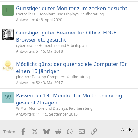
Günstiger guter Monitor zum zocken gesucht!
F
FootballerXL
Monitore und Displays: Kaufberatung
Antworten
4
8. April 2020
Günstiger guter Beamer für Office, EDGE
Browser etc gesucht
cyberpirate
Homeoffice und Arbeitsplatz
Antworten
5
16. Mai 2018
Möglicht günstiger guter spiele Computer für
einen 15 Jährigen
plnemo
Desktop-Computer: Kaufberatung
Antworten
52
3. Mai 2017
Passender 19'' Monitor für Multimonitoring
W
gesucht / Fragen
WiMu
Monitore und Displays: Kaufberatung
Antworten
11
15. September 2015
Facebook
X (Twitter)
Bluesky
Reddit
WhatsApp
E-Mail
Link
Teilen: