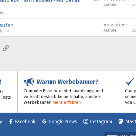
m
Aufrufe
5.
f
nkt
r
aufen
a
Antworten
Aufrufe
2.
g
ffpunkt
e
sApp
E-Mail
Link
Warum Werbebanner?
!
ComputerBase berichtet unabhängig und
Compu
er
verkauft deshalb keine Inhalte, sondern
schne
 Tests
Werbebanner.
Mehr erfahren!
von 
y
Facebook
Google News
Instagram
Mas