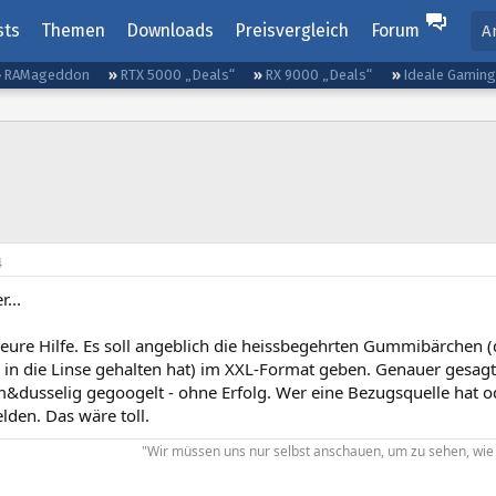
sts
Themen
Downloads
Preisvergleich
Forum
A
RAMageddon
RTX 5000 „Deals“
RX 9000 „Deals“
Ideale Gamin
4
r...
 eure Hilfe. Es soll angeblich die heissbegehrten Gummibärchen (
 in die Linse gehalten hat) im XXL-Format geben. Genauer gesagt
dusselig gegoogelt - ohne Erfolg. Wer eine Bezugsquelle hat o
elden. Das wäre toll.
"Wir müssen uns nur selbst anschauen, um zu sehen, wie i