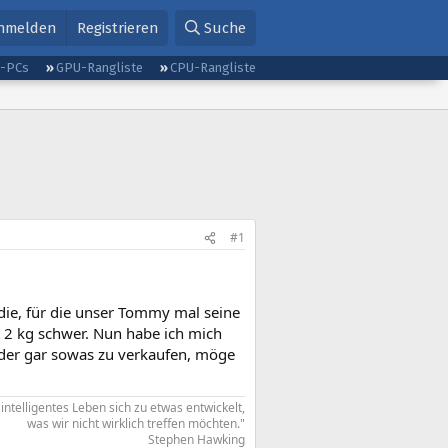
nmelden
Registrieren
Suche
g-PCs
GPU-Rangliste
CPU-Rangliste
#1
die, für die unser Tommy mal seine
 2 kg schwer. Nun habe ich mich
der gar sowas zu verkaufen, möge
ntelligentes Leben sich zu etwas entwickelt,
was wir nicht wirklich treffen möchten."​
Stephen Hawking​