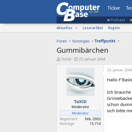
Ticker
Te
Podcast
Aktuelles
Leserartikel
Regeln
Foren
Sonstiges
Treffpunkt
Gummibärchen
E
E
ToXiD
23. Januar 2004
r
r
s
s
23. Januar 200
t
t
Hallo F'Basle
e
e
l
l
l
l
Ich brauche
e
t
Grinsebacke
ToXiD
r
a
schon dumm&
m
Moderator
sich bitte m
Moderator
Registriert
Feb. 2003
Beiträge
15.714