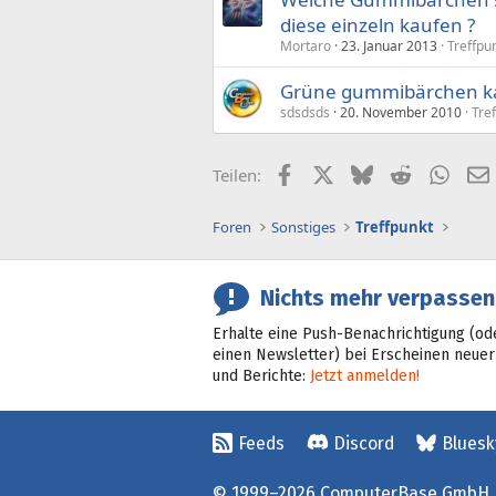
diese einzeln kaufen ?
Mortaro
23. Januar 2013
Treffpu
Grüne gummibärchen k
sdsdsds
20. November 2010
Tre
Facebook
X (Twitter)
Bluesky
Reddit
What
Teilen:
Foren
Sonstiges
Treffpunkt
Nichts mehr verpassen
Erhalte eine Push-Benachrichtigung (od
einen Newsletter) bei Erscheinen neuer
und Berichte:
Jetzt anmelden!
Feeds
Discord
Bluesk
© 1999–2026 ComputerBase GmbH