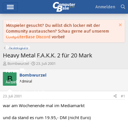
Hauptmenü
Anmelden
Ticker
Mitspieler gesucht? Du willst dich locker mit der
Community austauschen? Schau gerne auf unserem
Tests
ComputerBase Discord
vorbei!
Downloads
Actionspiele
Heavy Metal F.A.K.K. 2 für 20 Mark
Preisvergleich
E
E
Bombwurzel
23. Juli 2001
r
r
Forum
s
s
Bombwurzel
B
t
t
Admiral
Aktuelles
e
e
l
l
Empfohlene Inhalte
l
l
23. Juli 2001
#1
e
t
Neue Beiträge
r
a
war am Wochenende mal im Mediamarkt
m
Neueste Aktivitäten
und da stand es rum 19.95,- DM (nicht Euro)
Leserartikel