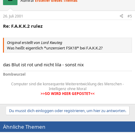
Admiral
Ersteller dieses Themas
26. Juli 2001
#5
Re: F.A.K.K.2 rulez
Original erstellt von Lord Kwuteg
Was heißt eigentlich *unzensiert FSK18* bei F.A.K.K.2?
das Blut ist rot und nicht lila - sonst nix
Bombwurzel
Computer sind die konsequente Weiterentwicklung des Menschen -
Intelligenz ohne Moral
>>SO WIRD HIER GEPOSTET<<
Du musst dich einloggen oder registrieren, um hier zu antworten.
Ähnliche Themen