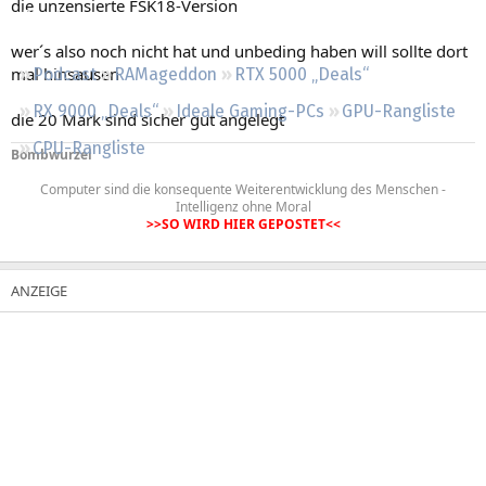
die unzensierte FSK18-Version
Regeln
wer´s also noch nicht hat und unbeding haben will sollte dort
mal hinsausen
Podcast
RAMageddon
RTX 5000 „Deals“
RX 9000 „Deals“
Ideale Gaming-PCs
GPU-Rangliste
die 20 Mark sind sicher gut angelegt
CPU-Rangliste
Bombwurzel
Computer sind die konsequente Weiterentwicklung des Menschen -
Intelligenz ohne Moral
>>SO WIRD HIER GEPOSTET<<