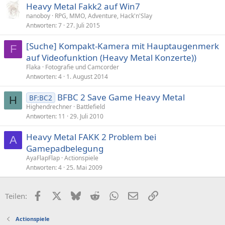
Heavy Metal Fakk2 auf Win7
nanoboy
RPG, MMO, Adventure, Hack'n'Slay
Antworten
7
27. Juli 2015
[Suche] Kompakt-Kamera mit Hauptaugenmerk
F
auf Videofunktion (Heavy Metal Konzerte))
Flaka
Fotografie und Camcorder
Antworten
4
1. August 2014
BFBC 2 Save Game Heavy Metal
BF:BC2
H
Highendrechner
Battlefield
Antworten
11
29. Juli 2010
Heavy Metal FAKK 2 Problem bei
A
Gamepadbelegung
AyaFlapFlap
Actionspiele
Antworten
4
25. Mai 2009
Facebook
X (Twitter)
Bluesky
Reddit
WhatsApp
E-Mail
Link
Teilen:
Actionspiele