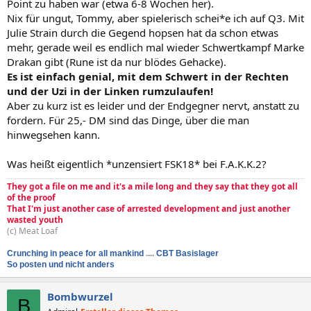
Point zu haben war (etwa 6-8 Wochen her).
Nix für ungut, Tommy, aber spielerisch schei*e ich auf Q3. Mit
Julie Strain durch die Gegend hopsen hat da schon etwas
mehr, gerade weil es endlich mal wieder Schwertkampf Marke
Drakan gibt (Rune ist da nur blödes Gehacke).
Es ist einfach genial, mit dem Schwert in der Rechten
und der Uzi in der Linken rumzulaufen!
Aber zu kurz ist es leider und der Endgegner nervt, anstatt zu
fordern. Für 25,- DM sind das Dinge, über die man
hinwegsehen kann.
Was heißt eigentlich *unzensiert FSK18* bei F.A.K.K.2?
They got a file on me and it's a mile long and they say that they got all
of the proof
That I'm just another case of arrested development and just another
wasted youth
(c) Meat Loaf
Crunching in peace for all mankind
....
CBT Basislager
So posten und nicht anders
Bombwurzel
B