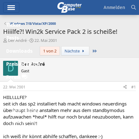
Hauptmenü
Anmelden
Windows 7/8/Vista/XP/2000
Ticker
Hiiilfe?! Win2k Service Pack 2 is scheiße!
Tests
E
E
Der André
22. Mai 2001
r
r
Letzte
Downloads
1 von 2
Nächste
s
s
t
t
e
e
Der André
Preisvergleich
D
l
l
Gast
l
l
Forum
e
t
r
a
22. Mai 2001
#1
Aktuelles
m
HIILLLLFE?
Empfohlene Inhalte
seit ich das sp2 installiert hab macht windows neuerdings
überhaupt keine anstalten mehr aus dem standbymodus
Neue Beiträge
aufzuwachen *heul* hilft nur noch brutal neuzubooten, kann
Neueste Aktivitäten
doch nich sein?!
Leserartikel
ich weiß ihr könnt abhilfe schaffen, dankeee :-)