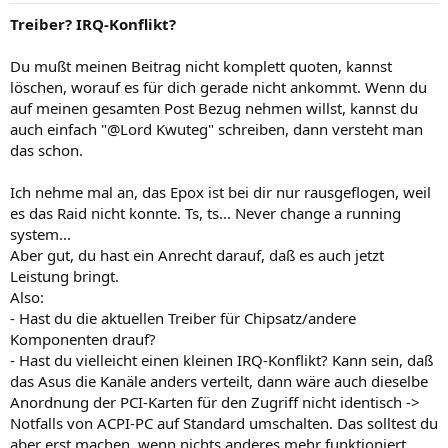
Arbeitsspeichergröße) einstellen, wobei sie fest sein sollte ->
Treiber? IRQ-Konflikt?
Startgröße=Endgröße. Defragmentieren kann ebenfalls Wunder
wirken. Auf deinem System läuft ja auch noch W98 mit. Wenn du
Du mußt meinen Beitrag nicht komplett quoten, kannst
das entbehren kannst, ist W2K auch noch wesentlich schneller, dank
NTFS-Dateisystem. Es gibt noch andere Möglichkeiten, W2K
löschen, worauf es für dich gerade nicht ankommt. Wenn du
spieletauglicher zu machen. Wenn es dich - oder andere -
auf meinen gesamten Post Bezug nehmen willst, kannst du
interessiert, können wir ja einen eigenen Thread eröffnen.
auch einfach "@Lord Kwuteg" schreiben, dann versteht man
das schon.
Ich nehme mal an, das Epox ist bei dir nur rausgeflogen, weil
es das Raid nicht konnte. Ts, ts... Never change a running
system...
Aber gut, du hast ein Anrecht darauf, daß es auch jetzt
Leistung bringt.
Also:
- Hast du die aktuellen Treiber für Chipsatz/andere
Komponenten drauf?
- Hast du vielleicht einen kleinen IRQ-Konflikt? Kann sein, daß
das Asus die Kanäle anders verteilt, dann wäre auch dieselbe
Anordnung der PCI-Karten für den Zugriff nicht identisch ->
Notfalls von ACPI-PC auf Standard umschalten. Das solltest du
aber erst machen, wenn nichts anderes mehr funktioniert,