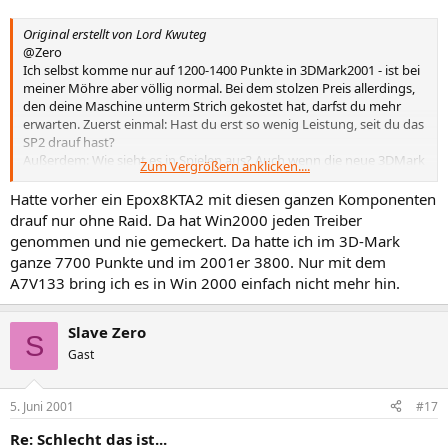
Original erstellt von Lord Kwuteg
@Zero
Ich selbst komme nur auf 1200-1400 Punkte in 3DMark2001 - ist bei
meiner Möhre aber völlig normal. Bei dem stolzen Preis allerdings,
den deine Maschine unterm Strich gekostet hat, darfst du mehr
erwarten. Zuerst einmal: Hast du erst so wenig Leistung, seit du das
SP2 drauf hast?
Außerdem: Wie sieht es in Spielen aus? Auch wenn die neue 3DMark
Zum Vergrößern anklicken....
die Leistung realistischer erfaßt als die alte, so liefert sie doch nur
theoretische Werte (siehe schlechtes Abschneiden der Mega-Karten
Hatte vorher ein Epox8KTA2 mit diesen ganzen Komponenten
mit Kyro2!). Vergiß übrigens nicht, daß die absoluten Spitzenwerte
drauf nur ohne Raid. Da hat Win2000 jeden Treiber
nur von GF3-Besitzern eingefahren werden, da die neue 3DMark die
genommen und nie gemeckert. Da hatte ich im 3D-Mark
GF3-Features hoch bewertet.
ganze 7700 Punkte und im 2001er 3800. Nur mit dem
Was du tun kannst: Ich benutze das X-Setup von
A7V133 bring ich es in Win 2000 einfach nicht mehr hin.
http://www.xteq.com/
um mein Windows optimal abzustimmen. Wenn du ein wenig
Ahnung vom System hast (d.h. du mußt kein Freak sein, ein wenig
Slave Zero
S
Ahnung halt), kannst du mit diesem Tool eine Menge Feintuning
Gast
vornehmen. Gerade in W2K ist viel Performance vergraben. Die
einzelnen Optionen sind selbsterklärend und ich kann von diesem
Programm nur Positives berichten.
5. Juni 2001
#17
Im Übrigen kannst du mal nachsehen, ob deine Auslagerungsdatei
bremst. Du solltest ihre Größe auf 512 oder 768 MB (2x bis 3x deine
Re: Schlecht das ist...
Arbeitsspeichergröße) einstellen, wobei sie fest sein sollte ->