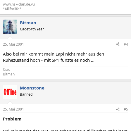
www.nsk-clan.de.vu
*Killforlife*
Bitman
Cadet 4th Year
25. Mai 2001
#4
Also bei mir kommt mein Lapi nicht mehr aus den
Ruhezustand hoch - mit SP1 funzte es noch ....
Ciao
Bitman
Moonstone
Banned
25. Mai 2001
#5
Problem