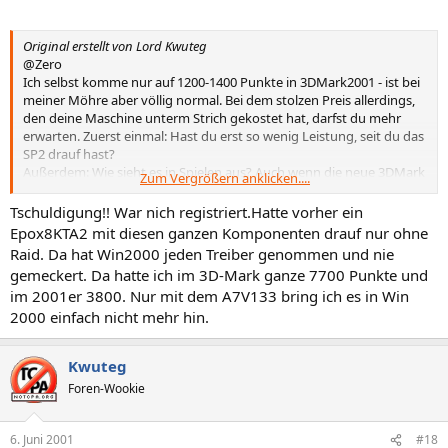
Startgröße=Endgröße. Defragmentieren kann ebenfalls Wunder
wirken. Auf deinem System läuft ja auch noch W98 mit. Wenn du
Original erstellt von Lord Kwuteg
das entbehren kannst, ist W2K auch noch wesentlich schneller, dank
@Zero
NTFS-Dateisystem. Es gibt noch andere Möglichkeiten, W2K
Ich selbst komme nur auf 1200-1400 Punkte in 3DMark2001 - ist bei
spieletauglicher zu machen. Wenn es dich - oder andere -
meiner Möhre aber völlig normal. Bei dem stolzen Preis allerdings,
interessiert, können wir ja einen eigenen Thread eröffnen.
den deine Maschine unterm Strich gekostet hat, darfst du mehr
erwarten. Zuerst einmal: Hast du erst so wenig Leistung, seit du das
SP2 drauf hast?
Außerdem: Wie sieht es in Spielen aus? Auch wenn die neue 3DMark
Zum Vergrößern anklicken....
die Leistung realistischer erfaßt als die alte, so liefert sie doch nur
theoretische Werte (siehe schlechtes Abschneiden der Mega-Karten
Tschuldigung!! War nich registriert.Hatte vorher ein
mit Kyro2!). Vergiß übrigens nicht, daß die absoluten Spitzenwerte
Epox8KTA2 mit diesen ganzen Komponenten drauf nur ohne
nur von GF3-Besitzern eingefahren werden, da die neue 3DMark die
Raid. Da hat Win2000 jeden Treiber genommen und nie
GF3-Features hoch bewertet.
gemeckert. Da hatte ich im 3D-Mark ganze 7700 Punkte und
Was du tun kannst: Ich benutze das X-Setup von
im 2001er 3800. Nur mit dem A7V133 bring ich es in Win
http://www.xteq.com/
2000 einfach nicht mehr hin.
um mein Windows optimal abzustimmen. Wenn du ein wenig
Ahnung vom System hast (d.h. du mußt kein Freak sein, ein wenig
Ahnung halt), kannst du mit diesem Tool eine Menge Feintuning
Kwuteg
vornehmen. Gerade in W2K ist viel Performance vergraben. Die
einzelnen Optionen sind selbsterklärend und ich kann von diesem
Foren-Wookie
Programm nur Positives berichten.
Im Übrigen kannst du mal nachsehen, ob deine Auslagerungsdatei
6. Juni 2001
#18
bremst. Du solltest ihre Größe auf 512 oder 768 MB (2x bis 3x deine