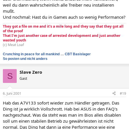
weil du dann wahrscheinlich alle Treiber neu installieren
mußt.
Und nochmal: Hast du in Games auch so wenig Performance?
They got a file on me and it's a mile long and they say that they got all
of the proof
That I'm just another case of arrested development and just another
wasted youth
(c) Meat Loaf
Crunching in peace for all mankind
....
CBT Basislager
So posten und nicht anders
Slave Zero
S
Gast
6. Juni 2001
#19
Hab das A7V133 sofort wieder zum Händler getragen. Das
Ding ist ja wirklich Vollschrott. Hab bei ASUS in den FAQ's
nachgeschaut. Was da steht was man im Bios alles disablen
soll um einen stabilen Betrieb zu gewährleisten ist nicht
normal. Das Ding hat dann ja eine Performance wie eine