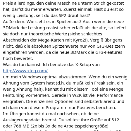
Preis allerdings, den deine Maschine unterm Strich gekostet
hat, darfst du mehr erwarten. Zuerst einmal: Hast du erst so
wenig Leistung, seit du das SP2 drauf hast?
Außerdem: Wie sieht es in Spielen aus? Auch wenn die neue
3DMark die Leistung realistischer erfaßt als die alte, so liefert
sie doch nur theoretische Werte (siehe schlechtes
Abschneiden der Mega-Karten mit Kyro2!). Vergiß übrigens
nicht, daß die absoluten Spitzenwerte nur von GF3-Besitzern
eingefahren werden, da die neue 3DMark die GF3-Features
hoch bewertet.
Was du tun kannst: Ich benutze das X-Setup von
http://www.xteq.com/
um mein Windows optimal abzustimmen. Wenn du ein wenig
Ahnung vom System hast (d.h. du mußt kein Freak sein, ein
wenig Ahnung halt), kannst du mit diesem Tool eine Menge
Feintuning vornehmen. Gerade in W2K ist viel Performance
vergraben. Die einzelnen Optionen sind selbsterklärend und
ich kann von diesem Programm nur Positives berichten.
Im Übrigen kannst du mal nachsehen, ob deine
Auslagerungsdatei bremst. Du solltest ihre Größe auf 512
oder 768 MB (2x bis 3x deine Arbeitsspeichergröße)