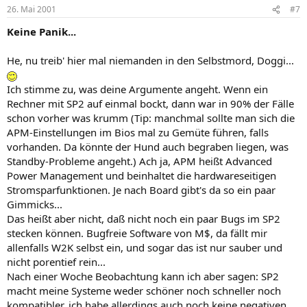
26. Mai 2001
#7
Keine Panik...
He, nu treib' hier mal niemanden in den Selbstmord, Doggi...
Ich stimme zu, was deine Argumente angeht. Wenn ein
Rechner mit SP2 auf einmal bockt, dann war in 90% der Fälle
schon vorher was krumm (Tip: manchmal sollte man sich die
APM-Einstellungen im Bios mal zu Gemüte führen, falls
vorhanden. Da könnte der Hund auch begraben liegen, was
Standby-Probleme angeht.) Ach ja, APM heißt Advanced
Power Management und beinhaltet die hardwareseitigen
Stromsparfunktionen. Je nach Board gibt's da so ein paar
Gimmicks...
Das heißt aber nicht, daß nicht noch ein paar Bugs im SP2
stecken können. Bugfreie Software von M$, da fällt mir
allenfalls W2K selbst ein, und sogar das ist nur sauber und
nicht porentief rein...
Nach einer Woche Beobachtung kann ich aber sagen: SP2
macht meine Systeme weder schöner noch schneller noch
kompatibler, ich habe allerdings auch noch keine negativen