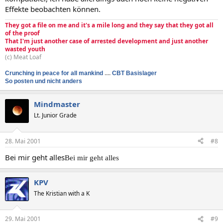
Effekte beobachten können.
They got a file on me and it's a mile long and they say that they got all
of the proof
That I'm just another case of arrested development and just another
wasted youth
(c) Meat Loaf
Crunching in peace for all mankind
....
CBT Basislager
So posten und nicht anders
Mindmaster
Lt. Junior Grade
28. Mai 2001
#8
Bei mir geht alles
Bei mir geht alles
KPV
The Kristian with a K
29. Mai 2001
#9