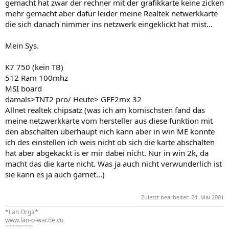
gemacht hat zwar der rechner mit der grafikkarte keine zicken
mehr gemacht aber dafür leider meine Realtek netwerkkarte
die sich danach nimmer ins netzwerk eingeklickt hat mist...
Mein Sys.
K7 750 (kein TB)
512 Ram 100mhz
MSI board
damals>TNT2 pro/ Heute> GEF2mx 32
Allnet realtek chipsatz (was ich am komischsten fand das
meine netzwerkkarte vom hersteller aus diese funktion mit
den abschalten überhaupt nich kann aber in win ME konnte
ich des einstellen ich weis nicht ob sich die karte abschalten
hat aber abgekackt is er mir dabei nicht. Nur in win 2k, da
macht das die karte nicht. Was ja auch nicht verwunderlich ist
sie kann es ja auch garnet...)
Zuletzt bearbeitet:
24. Mai 2001
*Lan Orga*
www.lan-o-war.de.vu
``````````````````