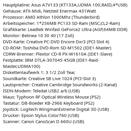
Hauptplatine: Asus A7V133 (KT133A,UDMA 100,RAID,4*USB)
Gehäuse: ATX-Midi, Netzteil Enermax 431Watt
Prozessor: AMD Athlon 1000Mhz (Thunderbird)
Arbeitsspeicher: 1*256MB PC133 SD-Ram (MSC,CL2-Ram)
Grafikkarte: Leadtek Winfast GeForce2 Ultra (AGP,64MB DDR)
Monitor: Belinea 10 30 40 (17 Zoll)
DVD-Karte: Creative PC-DVD Encore Dxr3 (PCI-Slot 4)
CD-ROM: Toshiba DVD-Rom SD-M1502 (IDE1-Master)
CDRW-Brenner: Plextor CD-R PX-W1610A (IDE1-Slave)
Festplatte: IBM DTLA-307045 45GB (IDE1-Raid-
Master,UDMA100)
Diskettenlaufwerk 1: 3 1/2 Zoll Teac
Soundkarte: Creative SB Live 1024 (PCI-Slot 3)
Lautsprecher: Creative Cambridge Soundworks (2-Kanal)
ISDN-Modem: Teledat USB2 a/b (USB)
Maus: Typhoon RF Optical Wireless Mouse (PS2)
Tastatur: DB-Boeder KB-2966 Keyboard (PS2)
Joystick: Logitech WingmanExtreme Digital 3D (USB)
Drucker: Epson Stylus Color760 (USB)
Scanner: Canon CanoScan D 660U (USB)