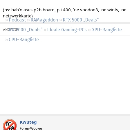
Regeln
(ps: hab'n asus p2b board, pii 400, 'ne voodoo3, 'ne wintv, 'ne
netzwerkkarte)
Podcast
RAMageddon
RTX 5000 „Deals“
RX 9000 „Deals“
Ideale Gaming-PCs
GPU-Rangliste
CPU-Rangliste
Kwuteg
Foren-Wookie