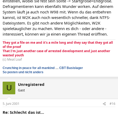
einstellen, wobei sie fest sein sollte -> Startgröße=Endgröße.
Defragmentieren kann ebenfalls Wunder wirken. Auf deinem
System läuft ja auch noch W98 mit. Wenn du das entbehren
kannst, ist W2K auch noch wesentlich schneller, dank NTFS-
Dateisystem. Es gibt noch andere Möglichkeiten, W2K
spieletauglicher zu machen. Wenn es dich - oder andere -
interessiert, können wir ja einen eigenen Thread eröffnen.
They got a file on me and it's a mile long and they say that they got all
of the proof
That I'm just another case of arrested development and just another
wasted youth
(c) Meat Loaf
Crunching in peace for all mankind
....
CBT Basislager
So posten und nicht anders
Unregistered
U
Gast
5. Juni 2001
#16
Re: Schlecht das ist...