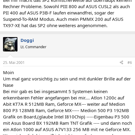
Bei mir macht das SP2 komischerweise auf überhaupt keinem
Rechner Probleme. Sowohl PIII 800 auf ASUS CUSL2 als auch
PII 400 auf ASUS P3B-F laufen einwandfrei, sogar der
Suspend-To-RAM Modus. Auch mein PMMX 200 auf ASUS
TX97-XE hat das SP2 ohne weiteres angenommen.
Doggi
Lt. Commander
25. Mai 2001
#6
Moin
Um mal ganz vorsichtig zu sein und mit dunkler Brille auf der
Nase
Bei mir gab es bei insgesammt 5 Systemen keinen
erkennbaren Fehler angefangen bei mir.... Atlon 1200c auf
Abit KT7A R 512MB Ram, Geforce MX--- weiter auf Medion
800 P3 128MB Ram, Geforce MX----- Medion 500 P3 192MB
Grafik on Board,(glaube Intel I810Chip) -----Eigenbau P3 500
mit Asus Board BX 192MB Ram TNT Grafik ---- und dann noch
ein Atlon 1000 auf ASUS A7V133 256 MB mit ne Geforce MX.