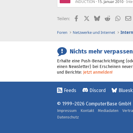
iNDUCTION
15. Januar 2010
Int
Facebook
X (Twitter)
Bluesky
Reddit
What
Teilen:
Foren
Netzwerke und Internet
Inter
Nichts mehr verpassen
Erhalte eine Push-Benachrichtigung (od
einen Newsletter) bei Erscheinen neuer
und Berichte:
Jetzt anmelden!
Feeds
Discord
Bluesk
© 1999–2026 ComputerBase GmbH
Impressum
Kontakt
Mediadaten
Vertr
Datenschutz