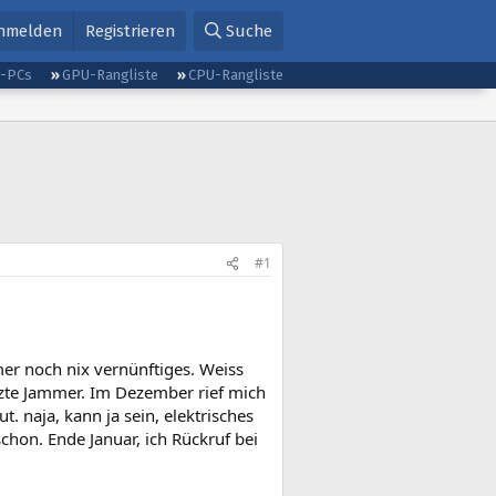
nmelden
Registrieren
Suche
g-PCs
GPU-Rangliste
CPU-Rangliste
#1
mer noch nix vernünftiges. Weiss
letzte Jammer. Im Dezember rief mich
. naja, kann ja sein, elektrisches
chon. Ende Januar, ich Rückruf bei