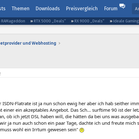
sts
Themen
Downloads
Preisvergleich
Forum
A
RAMageddon
RTX 5000 „Deals“
RX 9000 „Deals“
Ideale Gamin
netprovider und Webhosting
2
 ISDN-Flatrate ist ja nun schon ewig her aber ich hab seither im
cht einer ein akzeptables Angebot. Das Sch... surftime 90 ist der 
n, ob ich jetzt DSL haben will, die hätten da bei uns was ausgebaut
wir ja nun auch schon ein paar Tage, dachte ich und freute mich s
s muss wohl ein Irrtum gewesen sein"