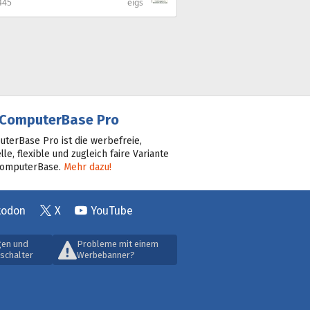
445
eigs
ComputerBase Pro
terBase Pro ist die werbefreie,
lle, flexible und zugleich faire Variante
ComputerBase.
Mehr dazu!
todon
X
YouTube
gen und
Probleme mit einem
schalter
Werbebanner?