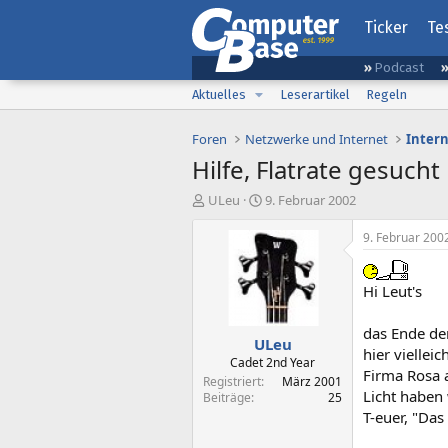
Ticker
Te
Podcast
Aktuelles
Leserartikel
Regeln
Foren
Netzwerke und Internet
Inter
Hilfe, Flatrate gesucht
E
E
ULeu
9. Februar 2002
r
r
s
s
9. Februar 200
t
t
e
e
l
l
Hi Leut's
l
l
e
t
das Ende der
ULeu
r
a
hier viellei
m
Cadet 2nd Year
Firma Rosa a
Registriert
März 2001
Licht haben 
Beiträge
25
T-euer, "Da