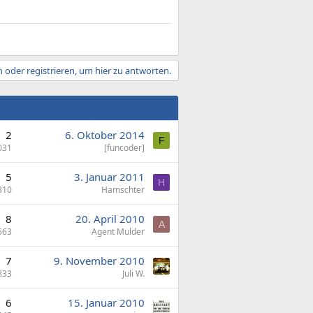
 oder registrieren, um hier zu antworten.
2
6. Oktober 2014
F
031
[funcoder]
5
3. Januar 2011
H
810
Hamschter
8
20. April 2010
A
563
Agent Mulder
7
9. November 2010
833
Juli W.
6
15. Januar 2010