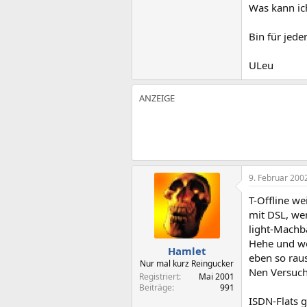
Was kann ich
Bin für jed
ULeu
9. Februar 200
T-Offline we
mit DSL, wen
light-Machb
Hehe und we
Hamlet
eben so raus
Nur mal kurz Reingucker
Nen Versuch 
Registriert
Mai 2001
Beiträge
991
ISDN-Flats g