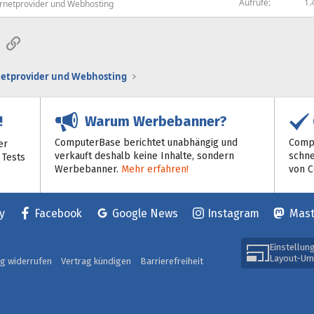
Aufrufe
1.
ernetprovider und Webhosting
sApp
E-Mail
Link
netprovider und Webhosting
Warum Werbebanner?
!
ComputerBase berichtet unabhängig und
Compu
er
verkauft deshalb keine Inhalte, sondern
schne
 Tests
Werbebanner.
Mehr erfahren!
von 
y
Facebook
Google News
Instagram
Mas
Einstellun
Layout-Um
ag widerrufen
Vertrag kündigen
Barrierefreiheit