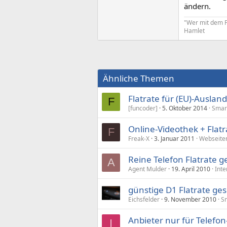
ändern.
"Wer mit dem Fe
Hamlet
Ähnliche Themen
Flatrate für (EU)-Auslan
F
[funcoder]
5. Oktober 2014
Smart
Online-Videothek + Flat
F
Freak-X
3. Januar 2011
Webseiten
Reine Telefon Flatrate g
A
Agent Mulder
19. April 2010
Inte
günstige D1 Flatrate ge
Eichsfelder
9. November 2010
Sm
Anbieter nur für Telefon
I