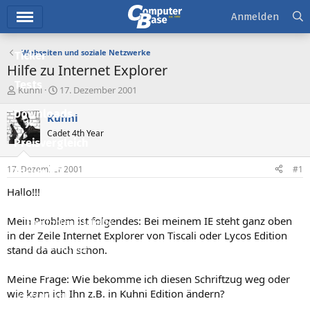
Hauptmenü
Anmelden
Webseiten und soziale Netzwerke
Ticker
Hilfe zu Internet Explorer
Tests
E
E
Kuhni
17. Dezember 2001
r
r
Downloads
s
s
Kuhni
t
t
Cadet 4th Year
e
e
Preisvergleich
l
l
l
l
17. Dezember 2001
#1
Forum
e
t
r
a
Hallo!!!
Aktuelles
m
Mein Problem ist folgendes: Bei meinem IE steht ganz oben
Empfohlene Inhalte
in der Zeile Internet Explorer von Tiscali oder Lycos Edition
Neue Beiträge
stand da auch schon.
Neueste Aktivitäten
Meine Frage: Wie bekomme ich diesen Schriftzug weg oder
wie kann ich Ihn z.B. in Kuhni Edition ändern?
Leserartikel