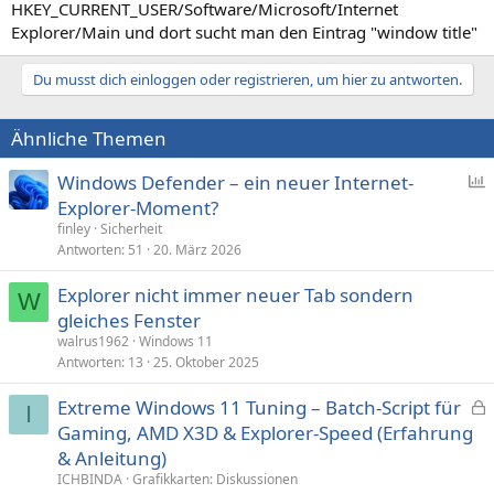
HKEY_CURRENT_USER/Software/Microsoft/Internet
Explorer/Main und dort sucht man den Eintrag "window title"
Du musst dich einloggen oder registrieren, um hier zu antworten.
Ähnliche Themen
Windows Defender – ein neuer Internet-
Explorer-Moment?
f
finley
Sicherheit
r
Antworten
51
20. März 2026
a
Explorer nicht immer neuer Tab sondern
g
W
gleiches Fenster
e
walrus1962
Windows 11
Antworten
13
25. Oktober 2025
Extreme Windows 11 Tuning – Batch-Script für
I
e
Gaming, AMD X3D & Explorer-Speed (Erfahrung
s
& Anleitung)
p
ICHBINDA
Grafikkarten: Diskussionen