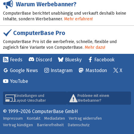
Warum Werbebanner?
ComputerBase berichtet unabhängig und verkauft deshalb keine
Inhalte, sondern Werbebanner.
Mehr erfahren!
ComputerBase Pro
ComputerBase Pro ist die werbefreie, schnelle, flexible und
zugleich faire Variante von ComputerBase.
Mehr dazu!
Feeds
Discord
Bluesky
Facebook
Google News
Instagram
Mastodon
X
YouTube
Einstellungen und
Probleme mit einem
Layout-Umschalter
Werbebanner?
© 1999–2026 ComputerBase GmbH
Impressum
Kontakt
Mediadaten
Vertrag widerrufen
Vertrag kündigen
Barrierefreiheit
Datenschutz