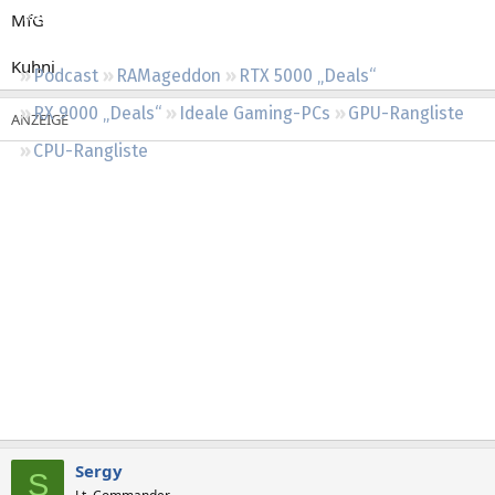
Regeln
MfG
Kuhni
Podcast
RAMageddon
RTX 5000 „Deals“
RX 9000 „Deals“
Ideale Gaming-PCs
GPU-Rangliste
CPU-Rangliste
Sergy
S