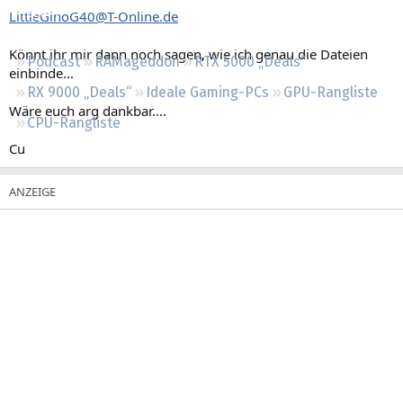
Regeln
LittleGinoG40@T-Online.de
Könnt ihr mir dann noch sagen, wie ich genau die Dateien
Podcast
RAMageddon
RTX 5000 „Deals“
einbinde...
RX 9000 „Deals“
Ideale Gaming-PCs
GPU-Rangliste
Wäre euch arg dankbar....
CPU-Rangliste
Cu