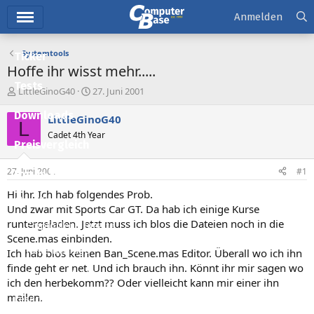
Hauptmenü
Anmelden
Systemtools
Ticker
Hoffe ihr wisst mehr.....
Tests
E
E
LittleGinoG40
27. Juni 2001
r
r
Downloads
s
s
LittleGinoG40
L
t
t
Cadet 4th Year
e
e
Preisvergleich
l
l
l
l
27. Juni 2001
#1
Forum
e
t
r
a
Hi ihr. Ich hab folgendes Prob.
Aktuelles
m
Und zwar mit Sports Car GT. Da hab ich einige Kurse
runtergeladen. Jetzt muss ich blos die Dateien noch in die
Empfohlene Inhalte
Scene.mas einbinden.
Neue Beiträge
Ich hab blos keinen Ban_Scene.mas Editor. Überall wo ich ihn
finde geht er net. Und ich brauch ihn. Könnt ihr mir sagen wo
Neueste Aktivitäten
ich den herbekomm?? Oder vielleicht kann mir einer ihn
mailen.
Leserartikel